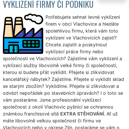
VYKLIZENÍ FIRMY ČI PODNIKU
Potřebujete sehnat levné vyklízení
firem v obci Vlachovice a hledáte
spolehlivou firmu, která vám toto
vyklízení ve Vlachovicích zajistí?
Chcete zajistit a poskytnout
vyklízecí práce firmy nebo
společnosti ve Vlachovicích? Zajistíme vám vyklizení a
vyklízecí služby libovolně velké firmy či společnosti,
kterou si budete přát vyklidit. Přejete si zlikvidovat
kancelářský nábytek? Zajistíme. Přejete si vyklidit sklad
se starým zbožím? Vyklidíme. Přejete si zlikvidovat a
odvézt nepořádek po stavebních úpravách? I o toto se
vám postaráme. Jsme profesionální vyklízecí
společnost z okolí Vlachovic pyšnící se ochrannou
známkou franchisové sítě
EXTRA STĚHOVÁNÍ
. Ať už
máte libovolně velkou společnost či firmu ve
Vlachovicích nebo v okrese Zlín, postaráme se vám o