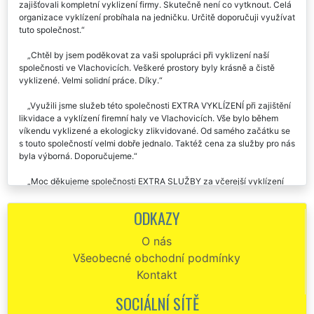
zajišťovali kompletní vyklizení firmy. Skutečně není co vytknout. Celá
organizace vyklízení probíhala na jedničku. Určitě doporučuji využívat
tuto společnost.
Chtěl by jsem poděkovat za vaši spolupráci při vyklizení naší
společnosti ve Vlachovicích. Veškeré prostory byly krásně a čistě
vyklizené. Velmi solidní práce. Díky.
Využili jsme služeb této společnosti EXTRA VYKLÍZENÍ při zajištění
likvidace a vyklízení firemní haly ve Vlachovicích. Vše bylo během
víkendu vyklizené a ekologicky zlikvidované. Od samého začátku se
s touto společností velmi dobře jednalo. Taktéž cena za služby pro nás
byla výborná. Doporučujeme.
Moc děkujeme společnosti EXTRA SLUŽBY za včerejší vyklízení
našich firemních prostor ve Vlachovicích. Je s nimi výborná
spolupráce. Určitě budeme ve Vlachovicích jejich služby vyklízení a
ODKAZY
stěhování využívat i nadále. Ještě jednou děkujeme.
O nás
Vyklizení mé firmy ve Vlachovicích mi poskytla tato společnost
Všeobecné obchodní podmínky
EXTRA VYKLÍZENÍ. Perfektní domluva, práce i cena za vyklízecí a
likvidační práce. Určitě doporučuji.
Kontakt
SOCIÁLNÍ SÍTĚ