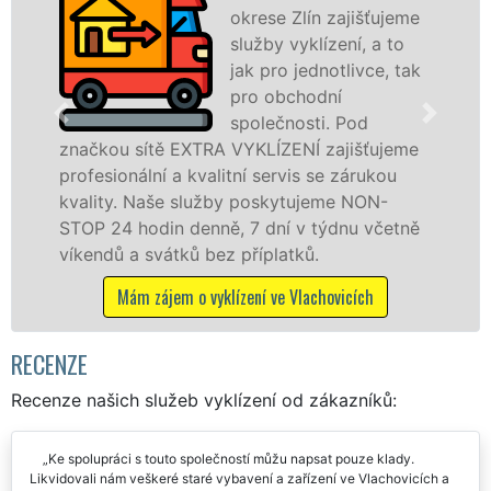
okrese Zlín zajišťujeme
služby vyklízení, a to
jak pro jednotlivce, tak
pro obchodní
ve Vlach
společnosti. Pod
službu j
ou sítě EXTRA VYKLÍZENÍ zajišťujeme
osobám s
ionální a kvalitní servis se zárukou
práce, a
ty. Naše služby poskytujeme NON-
24 hodin denně, 7 dní v týdnu včetně
Mám z
dů a svátků bez příplatků.
Mám zájem o vyklízení ve Vlachovicích
RECENZE
Recenze našich služeb vyklízení od zákazníků:
Ke spolupráci s touto společností můžu napsat pouze klady.
Likvidovali nám veškeré staré vybavení a zařízení ve Vlachovicích a