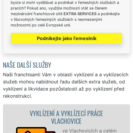
byste si mohl vydělávat a podnikat v řemeslných službách a
pracích? Pokud ano, využijte možnosti stát se členem
mezinárodní franchisové sítě
EXTRA SERVICES
a podnikejte
v libovolných řemeslných službách s neomezenými
možnostmi po celé Evropské unii.
Podnikejte jako řemeslník
NAŠE DALŠÍ SLUŽBY
Naši franchisanti Vám v oblasti vyklízení a a vyklízecích
služeb mohou nabídnout řadu dalších extra služeb, od
vyklízení a likvidace pozůstalosti až po vyklizení před
rekonstrukcí.
VYKLÍZENÍ A VYKLÍZECÍ PRÁCE
VYKLÍZ
VLACHOVICE
ve Vlachovicích a celém