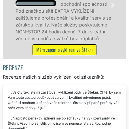
obchodní společnosti.
 sítě EXTRA VYKLÍZENÍ
ve Štěkni a oko
rofesionální a kvalitní servis se
jak fyzickým, 
ity. Naše služby poskytujeme
zárukou kvalit
 hodin denně, 7 dní v týdnu
STOP bez dalšíc
dů a svátků bez příplatků.
Mám zájem 
zájem o vyklízení ve Štěkni
RECENZE
Recenze našich služeb vyklízení od zákazníků:
Ve čtvrtek jste mi zajišťovali vyklízení půdy ve Štěkni. Chtěl by sem
Vám touto cestou poděkovat za velmi kvalitně odvedenou práci.
Určitě si nechám uložené vaše telefonní číslo a v případě potřeby vás
opět velmi rád využiju.
Naprosto perfektní splnění mé objednávky na vyklizení půdy ve
Štěkni. Všechno zajistili, o nic jsem se nemusel starat. Rozhodně
doporučuji.