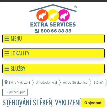
800 66 88 88
MENU
LOKALITY
SLUŽBY
Extra Vyklízení
Jihočeský kraj
okres Strakonice
Štěkeň
Vyklízení půd
STĚHOVÁNÍ ŠTĚKEŇ, VYKLIZENÍ
Objednat