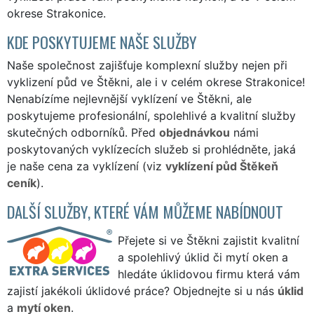
okrese Strakonice.
KDE POSKYTUJEME NAŠE SLUŽBY
Naše společnost zajišťuje komplexní služby nejen při
vyklizení půd ve Štěkni, ale i v celém okrese Strakonice!
Nenabízíme nejlevnější vyklízení ve Štěkni, ale
poskytujeme profesionální, spolehlivé a kvalitní služby
skutečných odborníků. Před
objednávkou
námi
poskytovaných vyklízecích služeb si prohlédněte, jaká
je naše cena za vyklízení (viz
vyklízení půd Štěkeň
ceník
).
DALŠÍ SLUŽBY, KTERÉ VÁM MŮŽEME NABÍDNOUT
Přejete si ve Štěkni zajistit kvalitní
a spolehlivý úklid či mytí oken a
hledáte úklidovou firmu která vám
zajistí jakékoli úklidové práce? Objednejte si u nás
úklid
a
mytí oken
.