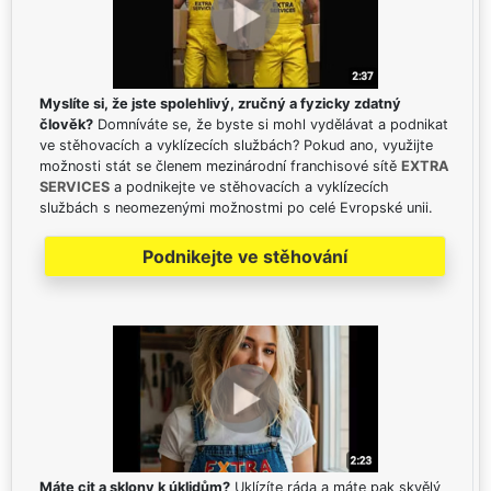
Myslíte si, že jste spolehlivý, zručný a fyzicky zdatný
člověk?
Domníváte se, že byste si mohl vydělávat a podnikat
ve stěhovacích a vyklízecích službách? Pokud ano, využijte
možnosti stát se členem mezinárodní franchisové sítě
EXTRA
SERVICES
a podnikejte ve stěhovacích a vyklízecích
službách s neomezenými možnostmi po celé Evropské unii.
Podnikejte ve stěhování
Máte cit a sklony k úklidům?
Uklízíte ráda a máte pak skvělý