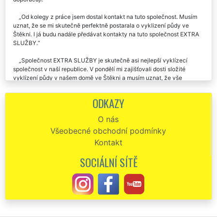
Od kolegy z práce jsem dostal kontakt na tuto společnost. Musím
uznat, že se mi skutečně perfektně postarala o vyklizení půdy ve
Štěkni. I já budu nadále předávat kontakty na tuto společnost EXTRA
SLUŽBY.
Společnost EXTRA SLUŽBY je skutečně asi nejlepší vyklízecí
společnost v naší republice. V pondělí mi zajišťovali dosti složité
vyklízení půdy v našem domě ve Štěkni a musím uznat, že vše
proběhlo na jedničku. Pokud budu ještě někdy potřebovat podobné
služby, rozhodně si vyberou tuto společnost.
ODKAZY
Chtěl by jsem moc poděkovat za vyklízení půdy v našem baráku ve
O nás
Štěkni, o které jste se mi postarali minulý týden. Vaší společnost budu
Všeobecné obchodní podmínky
určitě dál doporučovat.
Kontakt
Od začátku do konce skutečně perfektní a profesionální služby.
Pomocí této firmy jsme vyklízeli půdu uvnitř naší vily ve Štěkni. Tento
SOCIÁLNÍ SÍTĚ
nelehký úkol zorganizovali naprosto skvěle. Zajistili rukáv, zajistili
kontejner na odpady, vše zlikvidovali přesně podle mých představ.
Dokonce mi zajistili kompletní úklid celé půdy. Tento servis služeb
skutečně doporučuji.
Vyklízení půdy ve Štěkni proběhlo velmi kvalitně a šetrně. Výborná