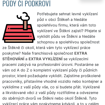
PŮDY ČI PODKROVÍ
Potřebujete sehnat levné vyklízení
půd v obci Štěkeň a hledáte
spolehlivou firmu, která vám toto
vyklízení ve Štěkni zajistí? Přejete si
vyklidit půdu ve Štěkni a hledáte
schopnou a spolehlivou společnost
ze Štěkně či okolí, která vám tyto vyklízecí práce
poskytne? Naše franchisová společnost
EXTRA
STĚHOVÁNÍ
a
EXTRA VYKLÍZENÍ
se vyklízecími
pracemi zabývá na profesionální úrovni. Postaráme se
vám od A do Z o kompletní vyklizení půdy či půdních
prostor, které požadujete vyklidit. Zajistíme proškolené
pracovníky, přistavíme vhodné vozidlo nebo kontejner a
vyklidíme z vaší půdy vše, co si budete přát. Vyklízené
a likvidované věci z vaší půdy roztřídíme a odvezeme
do sběrných dvorů ve Štěkni nebo okolí Štěkně. Tyto
vyklízecí práce vám poskytneme kdykoli, a to v celém