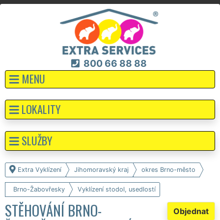
800 66 88 88
MENU
LOKALITY
SLUŽBY
Extra Vyklízení
Jihomoravský kraj
okres Brno-město
Brno-Žabovřesky
Vyklízení stodol, usedlostí
STĚHOVÁNÍ BRNO-
Objednat