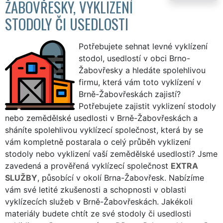
ŽABOVŘESKY, VYKLIZENÍ
STODOLY ČI USEDLOSTI
Potřebujete sehnat levné vyklízení
stodol, usedlostí v obci Brno-
Žabovřesky a hledáte spolehlivou
firmu, která vám toto vyklízení v
Brně-Žabovřeskách zajistí?
Potřebujete zajistit vyklizení stodoly
nebo zemědělské usedlosti v Brně-Žabovřeskách a
sháníte spolehlivou vyklízecí společnost, která by se
vám kompletně postarala o celý průběh vyklizení
stodoly nebo vyklizení vaší zemědělské usedlosti? Jsme
zavedená a prověřená vyklízecí společnost
EXTRA
SLUŽBY
, působící v okolí Brna-Žabovřesk. Nabízíme
vám své letité zkušenosti a schopnosti v oblasti
vyklízecích služeb v Brně-Žabovřeskách. Jakékoli
materiály budete chtít ze své stodoly či usedlosti