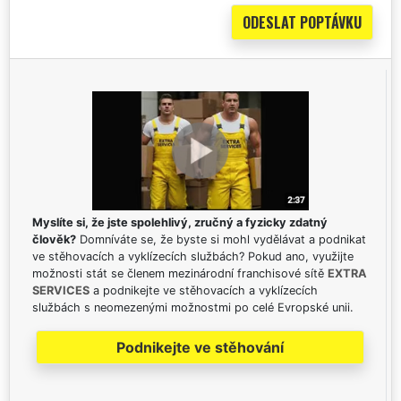
Myslíte si, že jste spolehlivý, zručný a fyzicky zdatný
člověk?
Domníváte se, že byste si mohl vydělávat a podnikat
ve stěhovacích a vyklízecích službách? Pokud ano, využijte
možnosti stát se členem mezinárodní franchisové sítě
EXTRA
SERVICES
a podnikejte ve stěhovacích a vyklízecích
službách s neomezenými možnostmi po celé Evropské unii.
Podnikejte ve stěhování