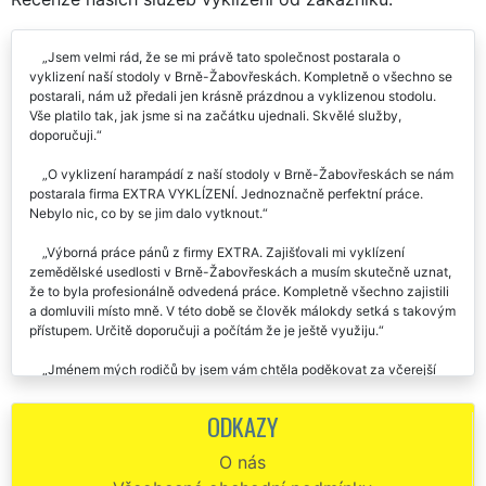
Jsem velmi rád, že se mi právě tato společnost postarala o
vyklizení naší stodoly v Brně-Žabovřeskách. Kompletně o všechno se
postarali, nám už předali jen krásně prázdnou a vyklizenou stodolu.
Vše platilo tak, jak jsme si na začátku ujednali. Skvělé služby,
doporučuji.
O vyklizení harampádí z naší stodoly v Brně-Žabovřeskách se nám
postarala firma EXTRA VYKLÍZENÍ. Jednoznačně perfektní práce.
Nebylo nic, co by se jim dalo vytknout.
Výborná práce pánů z firmy EXTRA. Zajišťovali mi vyklízení
zemědělské usedlosti v Brně-Žabovřeskách a musím skutečně uznat,
že to byla profesionálně odvedená práce. Kompletně všechno zajistili
a domluvili místo mně. V této době se člověk málokdy setká s takovým
přístupem. Určitě doporučuji a počítám že je ještě využiju.
Jménem mých rodičů by jsem vám chtěla poděkovat za včerejší
vyklízení jejich usedlosti v Brně-Žabovřeskách. Byli s vámi velmi
spokojeni a moc vás chválili. Ještě jednou děkuji, budu vás určitě
ODKAZY
doporučovat dál.
O nás
Potřebovali jsme vyklidit stodolu v Brně-Žabovřeskách od