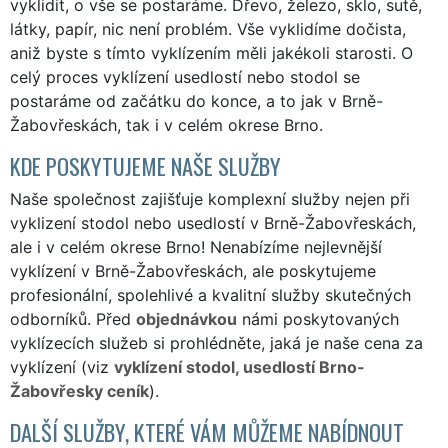
vyklidit, o vše se postaráme. Dřevo, železo, sklo, sutě,
látky, papír, nic není problém. Vše vyklidíme dočista,
aniž byste s tímto vyklízením měli jakékoli starosti. O
celý proces vyklízení usedlostí nebo stodol se
postaráme od začátku do konce, a to jak v Brně-
Žabovřeskách, tak i v celém okrese Brno.
KDE POSKYTUJEME NAŠE SLUŽBY
Naše společnost zajišťuje komplexní služby nejen při
vyklizení stodol nebo usedlostí v Brně-Žabovřeskách,
ale i v celém okrese Brno! Nenabízíme nejlevnější
vyklízení v Brně-Žabovřeskách, ale poskytujeme
profesionální, spolehlivé a kvalitní služby skutečných
odborníků. Před
objednávkou
námi poskytovaných
vyklízecích služeb si prohlédněte, jaká je naše cena za
vyklízení (viz
vyklízení stodol, usedlostí Brno-
Žabovřesky ceník
).
DALŠÍ SLUŽBY, KTERÉ VÁM MŮŽEME NABÍDNOUT