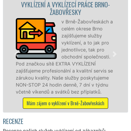
A VYKLÍZECÍ PRÁCE BRNO-
VYKLÍZECÍ P
ŽABOVŘESKY
ŽA
v Brně-Žabovřeskách a
S
celém okrese Brno
VY
zajišťujeme služby
pr
vyklízení, a to jak pro
fr
jednotlivce, tak pro
le
obchodní společnosti.
pr
ítě EXTRA VYKLÍZENÍ
v Brně-Žabovřeská
esionální a kvalitní servis se
tuto službu jak fy
y. Naše služby poskytujeme
osobám se záruko
din denně, 7 dní v týdnu
práce, a to NON-S
a svátků bez příplatků.
Mám zájem o vyklíz
vyklízení v Brně-Žabovřeskách
RECENZE
Recenze našich služeb vyklízení od zákazníků: