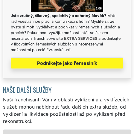
Jste zručný, šikovný, spolehlivý a ochotný člověk?
Máte
rád všestrannou práci a komunikaci s lidmi? Myslíte si, že
byste si mohl vydělávat a podnikat v řemeslných službách a
pracích? Pokud ano, využijte možnosti stát se členem
mezinárodní franchisové sítě
EXTRA SERVICES
a podnikejte
v libovolných řemeslných službách s neomezenými
možnostmi po celé Evropské unii.
Podnikejte jako řemeslník
NAŠE DALŠÍ SLUŽBY
Naši franchisanti Vám v oblasti vyklízení a a vyklízecích
služeb mohou nabídnout řadu dalších extra služeb, od
vyklízení a likvidace pozůstalosti až po vyklizení před
rekonstrukcí.