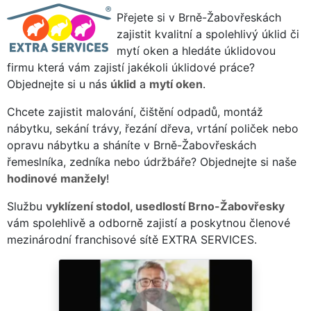
Přejete si v Brně-Žabovřeskách
zajistit kvalitní a spolehlivý úklid či
mytí oken a hledáte úklidovou
firmu která vám zajistí jakékoli úklidové práce?
Objednejte si u nás
úklid
a
mytí oken
.
Chcete zajistit malování, čištění odpadů, montáž
nábytku, sekání trávy, řezání dřeva, vrtání poliček nebo
opravu nábytku a sháníte v Brně-Žabovřeskách
řemeslníka, zedníka nebo údržbáře? Objednejte si naše
hodinové manžely
!
Službu
vyklízení stodol, usedlostí Brno-Žabovřesky
vám spolehlivě a odborně zajistí a poskytnou členové
mezinárodní franchisové sítě EXTRA SERVICES.