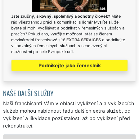
Jste zručný, šikovný, spolehlivý a ochotný člověk?
Máte
rád všestrannou práci a komunikaci s lidmi? Myslíte si, že
byste si mohl vydělávat a podnikat v řemeslných službách a
pracích? Pokud ano, využijte možnosti stát se členem
mezinárodní franchisové sítě
EXTRA SERVICES
a podnikejte
v libovolných řemeslných službách s neomezenými
možnostmi po celé Evropské unii.
Podnikejte jako řemeslník
NAŠE DALŠÍ SLUŽBY
Naši franchisanti Vám v oblasti vyklízení a a vyklízecích
služeb mohou nabídnout řadu dalších extra služeb, od
vyklízení a likvidace pozůstalosti až po vyklizení před
rekonstrukcí.