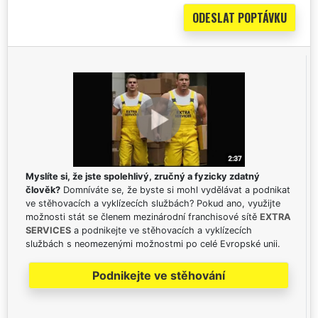
Myslíte si, že jste spolehlivý, zručný a fyzicky zdatný
člověk?
Domníváte se, že byste si mohl vydělávat a podnikat
ve stěhovacích a vyklízecích službách? Pokud ano, využijte
možnosti stát se členem mezinárodní franchisové sítě
EXTRA
SERVICES
a podnikejte ve stěhovacích a vyklízecích
službách s neomezenými možnostmi po celé Evropské unii.
Podnikejte ve stěhování