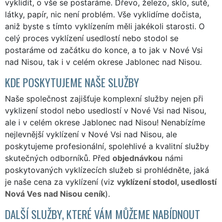
vyklidit, o vše se postaráme. Dřevo, železo, sklo, sutě,
látky, papír, nic není problém. Vše vyklidíme dočista,
aniž byste s tímto vyklízením měli jakékoli starosti. O
celý proces vyklízení usedlostí nebo stodol se
postaráme od začátku do konce, a to jak v Nové Vsi
nad Nisou, tak i v celém okrese Jablonec nad Nisou.
KDE POSKYTUJEME NAŠE SLUŽBY
Naše společnost zajišťuje komplexní služby nejen při
vyklizení stodol nebo usedlostí v Nové Vsi nad Nisou,
ale i v celém okrese Jablonec nad Nisou! Nenabízíme
nejlevnější vyklízení v Nové Vsi nad Nisou, ale
poskytujeme profesionální, spolehlivé a kvalitní služby
skutečných odborníků. Před
objednávkou
námi
poskytovaných vyklízecích služeb si prohlédněte, jaká
je naše cena za vyklízení (viz
vyklízení stodol, usedlostí
Nová Ves nad Nisou ceník
).
DALŠÍ SLUŽBY, KTERÉ VÁM MŮŽEME NABÍDNOUT