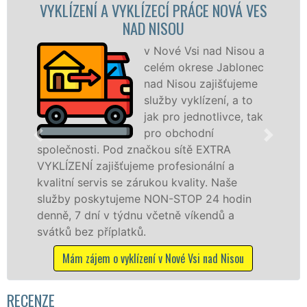
A VYKLÍZECÍ PRÁCE NOVÁ VES
VYKLÍZECÍ P
NAD NISOU
v Nové Vsi nad Nisou a
celém okrese Jablonec
nad Nisou zajišťujeme
služby vyklízení, a to
jak pro jednotlivce, tak
pro obchodní
 Pod značkou sítě EXTRA
v Nové Vsi nad 
jišťujeme profesionální a
tuto službu jak
is se zárukou kvality. Naše
osobám se záru
ytujeme NON-STOP 24 hodin
práce, a to NON
 v týdnu včetně víkendů a
Mám zájem o vykl
íplatků.
 o vyklízení v Nové Vsi nad Nisou
RECENZE