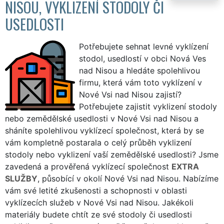
NISOU, VYKLIZENÍ STODOLY ČI
USEDLOSTI
Potřebujete sehnat levné vyklízení
stodol, usedlostí v obci Nová Ves
nad Nisou a hledáte spolehlivou
firmu, která vám toto vyklízení v
Nové Vsi nad Nisou zajistí?
Potřebujete zajistit vyklizení stodoly
nebo zemědělské usedlosti v Nové Vsi nad Nisou a
sháníte spolehlivou vyklízecí společnost, která by se
vám kompletně postarala o celý průběh vyklizení
stodoly nebo vyklizení vaší zemědělské usedlosti? Jsme
zavedená a prověřená vyklízecí společnost
EXTRA
SLUŽBY
, působící v okolí Nové Vsi nad Nisou. Nabízíme
vám své letité zkušenosti a schopnosti v oblasti
vyklízecích služeb v Nové Vsi nad Nisou. Jakékoli
materiály budete chtít ze své stodoly či usedlosti