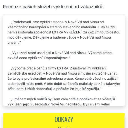
Recenze našich služeb vyklízení od zákazníků:
Potřebovali jsme vyklidit stodolu v Nové Vsi nad Nisou od
všemožného harampádí a starého stavebního materiálu. Tuto službu
nám zajišťovala společnost EXTRA VYKLÍZENÍ, za což jim touto cestou
moc děkujeme. Děkujeme a budeme všude v Nové Vsi nad Nisou
chválit.
Vyklízení staré usedlosti u Nové Vsi nad Nisou . Výborná práce,
skvělá cena vyklízení. Doporučujeme.
Výborná práce pánů z firmy EXTRA. Zajišťovali mi vyklízení
zemědělské usedlosti v Nové Vsi nad Nisou a musím skutečně uznat,
že to byla profesionálně odvedená práce. Kompletně všechno zajistili
a domluvili místo mně. V této době se člověk málokdy setká s takovým
přístupem. Určitě doporučuji a počítám že je ještě využiju.
Jménem mých rodičů by jsem vám chtěla poděkovat za včerejší
vyklízení jejich usedlosti v Nové Vsi nad Nisou. Byli s vámi velmi
spokojeni a moc vás chválili. Ještě jednou děkuji, budu vás určitě
doporučovat dál.
ODKAZY
Jsem velmi rád, že se mi právě tato společnost postarala o