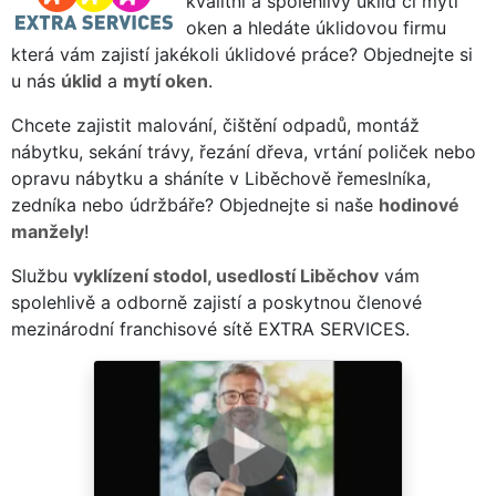
kvalitní a spolehlivý úklid či mytí
oken a hledáte úklidovou firmu
která vám zajistí jakékoli úklidové práce? Objednejte si
u nás
úklid
a
mytí oken
.
Chcete zajistit malování, čištění odpadů, montáž
nábytku, sekání trávy, řezání dřeva, vrtání poliček nebo
opravu nábytku a sháníte v Liběchově řemeslníka,
zedníka nebo údržbáře? Objednejte si naše
hodinové
manžely
!
Službu
vyklízení stodol, usedlostí Liběchov
vám
spolehlivě a odborně zajistí a poskytnou členové
mezinárodní franchisové sítě EXTRA SERVICES.