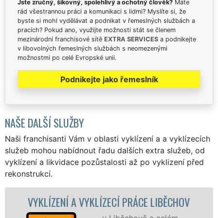
Jste zručný, šikovný, spolehlivý a ochotný člověk?
Máte
rád všestrannou práci a komunikaci s lidmi? Myslíte si, že
byste si mohl vydělávat a podnikat v řemeslných službách a
pracích? Pokud ano, využijte možnosti stát se členem
mezinárodní franchisové sítě
EXTRA SERVICES
a podnikejte
v libovolných řemeslných službách s neomezenými
možnostmi po celé Evropské unii.
Podnikejte jako řemeslník
NAŠE DALŠÍ SLUŽBY
Naši franchisanti Vám v oblasti vyklízení a a vyklízecích
služeb mohou nabídnout řadu dalších extra služeb, od
vyklízení a likvidace pozůstalosti až po vyklizení před
rekonstrukcí.
Í A VYKLÍZECÍ PRÁCE LIBĚCHOV
VYKLÍZECÍ
v Liběchově a celém