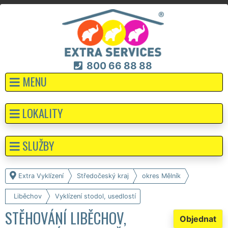
800 66 88 88
MENU
LOKALITY
SLUŽBY
Extra Vyklízení
Středočeský kraj
okres Mělník
Liběchov
Vyklízení stodol, usedlostí
STĚHOVÁNÍ LIBĚCHOV,
Objednat