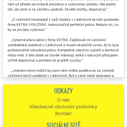
nám už předali jen krásně prázdnou a vyklizenou stodolu. Vše platilo
tak, jak jsme si na začátku ujednali. Skvělé služby, doporučuji.
O vyklizení harampádí z naší stodoly v Liběchově se nám postarala
firma EXTRA VYKLÍZENÍ. Jednoznačně perfektní práce. Nebylo nic, co
by se jim dalo vytknout.
Výborná práce pánů z firmy EXTRA. Zajišťovali mi vyklízení
zemědělské usedlosti v Liběchově a musím skutečně uznat, že to byla
profesionálně odvedená práce. Kompletně všechno zajistili a domluvili
místo mně. V této době se člověk málokdy setká s takovým přístupem.
Určitě doporučuji a počítám že je ještě využiju.
Jménem mých rodičů by jsem vám chtěla poděkovat za včerejší
vyklízení jejich usedlosti v Liběchově. Byli s vámi velmi spokojeni a
moc vás chválili. Ještě jednou děkuji, budu vás určitě doporučovat
dál.
ODKAZY
Potřebovali jsme vyklidit stodolu v Liběchově od všemožného
O nás
harampádí a starého stavebního materiálu. Tuto službu nám
Všeobecné obchodní podmínky
zajišťovala společnost EXTRA VYKLÍZENÍ, za což jim touto cestou moc
děkujeme. Děkujeme a budeme všude v Liběchově chválit.
Kontakt
Vyklízení staré usedlosti u Liběchova . Výborná práce, skvělá cena
SOCIÁLNÍ SÍTĚ
vyklízení. Doporučujeme.