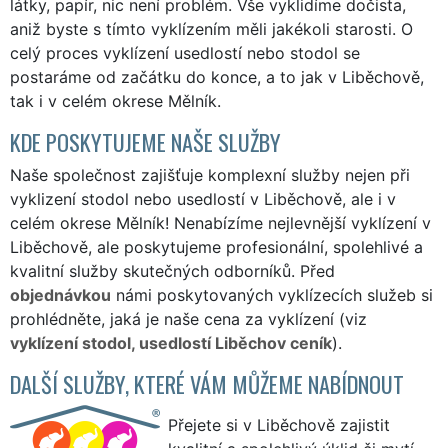
látky, papír, nic není problém. Vše vyklidíme dočista,
aniž byste s tímto vyklízením měli jakékoli starosti. O
celý proces vyklízení usedlostí nebo stodol se
postaráme od začátku do konce, a to jak v Liběchově,
tak i v celém okrese Mělník.
KDE POSKYTUJEME NAŠE SLUŽBY
Naše společnost zajišťuje komplexní služby nejen při
vyklizení stodol nebo usedlostí v Liběchově, ale i v
celém okrese Mělník! Nenabízíme nejlevnější vyklízení v
Liběchově, ale poskytujeme profesionální, spolehlivé a
kvalitní služby skutečných odborníků. Před
objednávkou
námi poskytovaných vyklízecích služeb si
prohlédněte, jaká je naše cena za vyklízení (viz
vyklízení stodol, usedlostí Liběchov ceník
).
DALŠÍ SLUŽBY, KTERÉ VÁM MŮŽEME NABÍDNOUT
Přejete si v Liběchově zajistit