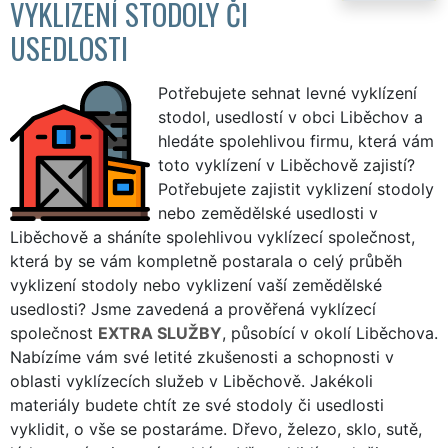
VYKLIZENÍ STODOLY ČI
USEDLOSTI
Potřebujete sehnat levné vyklízení
stodol, usedlostí v obci Liběchov a
hledáte spolehlivou firmu, která vám
toto vyklízení v Liběchově zajistí?
Potřebujete zajistit vyklizení stodoly
nebo zemědělské usedlosti v
Liběchově a sháníte spolehlivou vyklízecí společnost,
která by se vám kompletně postarala o celý průběh
vyklizení stodoly nebo vyklizení vaší zemědělské
usedlosti? Jsme zavedená a prověřená vyklízecí
společnost
EXTRA SLUŽBY
, působící v okolí Liběchova.
Nabízíme vám své letité zkušenosti a schopnosti v
oblasti vyklízecích služeb v Liběchově. Jakékoli
materiály budete chtít ze své stodoly či usedlosti
vyklidit, o vše se postaráme. Dřevo, železo, sklo, sutě,