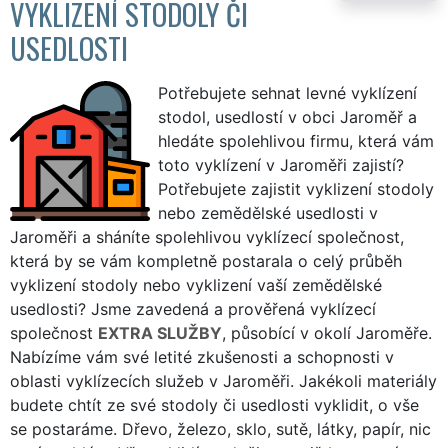
VYKLIZENÍ STODOLY ČI
USEDLOSTI
Potřebujete sehnat levné vyklízení
stodol, usedlostí v obci Jaroměř a
hledáte spolehlivou firmu, která vám
toto vyklízení v Jaroměři zajistí?
Potřebujete zajistit vyklizení stodoly
nebo zemědělské usedlosti v
Jaroměři a sháníte spolehlivou vyklízecí společnost,
která by se vám kompletně postarala o celý průběh
vyklizení stodoly nebo vyklizení vaší zemědělské
usedlosti? Jsme zavedená a prověřená vyklízecí
společnost
EXTRA SLUŽBY
, působící v okolí Jaroměře.
Nabízíme vám své letité zkušenosti a schopnosti v
oblasti vyklízecích služeb v Jaroměři. Jakékoli materiály
budete chtít ze své stodoly či usedlosti vyklidit, o vše
se postaráme. Dřevo, železo, sklo, sutě, látky, papír, nic