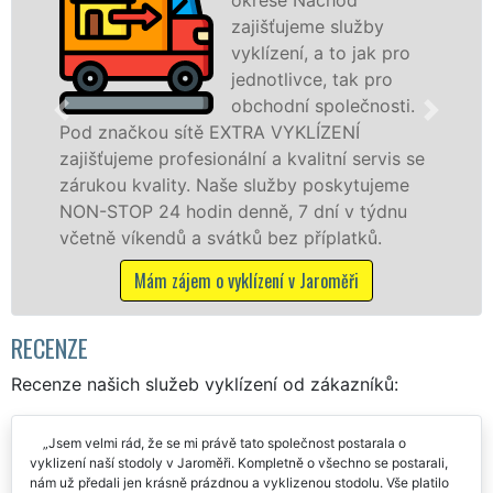
zajišťujeme služby
vyklízení, a to jak pro
jednotlivce, tak pro
obchodní společnosti.
čkou sítě EXTRA VYKLÍZENÍ
v Jaroměři
eme profesionální a kvalitní servis se
jak fyzick
 kvality. Naše služby poskytujeme
zárukou kv
P 24 hodin denně, 7 dní v týdnu
STOP bez d
íkendů a svátků bez příplatků.
Mám z
Mám zájem o vyklízení v Jaroměři
RECENZE
Recenze našich služeb vyklízení od zákazníků:
Jsem velmi rád, že se mi právě tato společnost postarala o
vyklizení naší stodoly v Jaroměři. Kompletně o všechno se postarali,
nám už předali jen krásně prázdnou a vyklizenou stodolu. Vše platilo