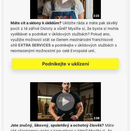
Máte cit a sklony k úklidům?
Uklízíte ráda a máte pak skvělý
pocit z té zářivé čistoty a vůně? Myslíte si, že byste si mohla
vydělávat a podnikat v úklidových službách? Pokud ano,
využijte možnosti stát se členem mezinárodní franchisové
sítě
EXTRA SERVICES
a podnikejte v úklidových službách s
neomezenými možnostmi po celé Evropské unii.
Podnikejte v uklízení
Jste zručný, šikovný, spolehlivý a ochotný člověk?
Máte
rád všestrannou práci a komunikaci s lidmi? Myslíte si, že