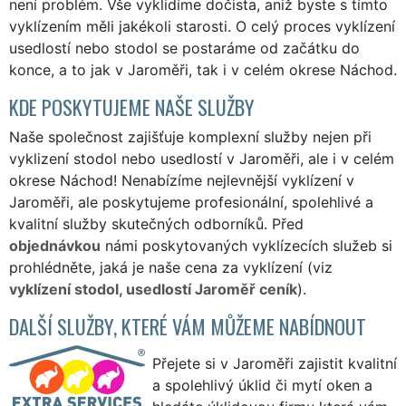
není problém. Vše vyklidíme dočista, aniž byste s tímto
vyklízením měli jakékoli starosti. O celý proces vyklízení
usedlostí nebo stodol se postaráme od začátku do
konce, a to jak v Jaroměři, tak i v celém okrese Náchod.
KDE POSKYTUJEME NAŠE SLUŽBY
Naše společnost zajišťuje komplexní služby nejen při
vyklizení stodol nebo usedlostí v Jaroměři, ale i v celém
okrese Náchod! Nenabízíme nejlevnější vyklízení v
Jaroměři, ale poskytujeme profesionální, spolehlivé a
kvalitní služby skutečných odborníků. Před
objednávkou
námi poskytovaných vyklízecích služeb si
prohlédněte, jaká je naše cena za vyklízení (viz
vyklízení stodol, usedlostí Jaroměř ceník
).
DALŠÍ SLUŽBY, KTERÉ VÁM MŮŽEME NABÍDNOUT
Přejete si v Jaroměři zajistit kvalitní
a spolehlivý úklid či mytí oken a