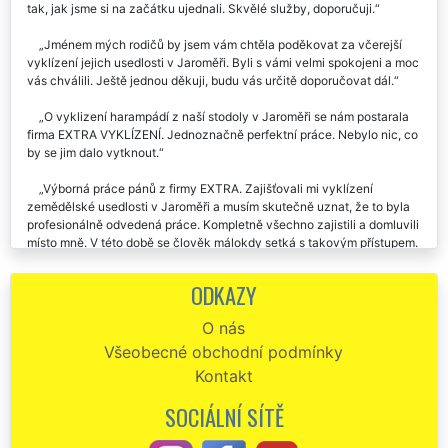
tak, jak jsme si na začátku ujednali. Skvělé služby, doporučuji.
Jménem mých rodičů by jsem vám chtěla poděkovat za včerejší
vyklízení jejich usedlosti v Jaroměři. Byli s vámi velmi spokojeni a moc
vás chválili. Ještě jednou děkuji, budu vás určitě doporučovat dál.
O vyklizení harampádí z naší stodoly v Jaroměři se nám postarala
firma EXTRA VYKLÍZENÍ. Jednoznačně perfektní práce. Nebylo nic, co
by se jim dalo vytknout.
Výborná práce pánů z firmy EXTRA. Zajišťovali mi vyklízení
zemědělské usedlosti v Jaroměři a musím skutečně uznat, že to byla
profesionálně odvedená práce. Kompletně všechno zajistili a domluvili
místo mně. V této době se člověk málokdy setká s takovým přístupem.
Určitě doporučuji a počítám že je ještě využiju.
ODKAZY
Potřebovali jsme vyklidit stodolu v Jaroměři od všemožného
harampádí a starého stavebního materiálu. Tuto službu nám
O nás
zajišťovala společnost EXTRA VYKLÍZENÍ, za což jim touto cestou moc
Všeobecné obchodní podmínky
děkujeme. Děkujeme a budeme všude v Jaroměři chválit.
Kontakt
Vyklízení staré usedlosti u Jaroměře . Výborná práce, skvělá cena
vyklízení. Doporučujeme.
SOCIÁLNÍ SÍTĚ