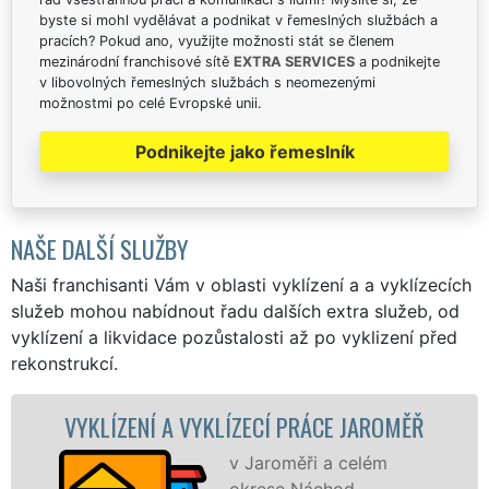
byste si mohl vydělávat a podnikat v řemeslných službách a
pracích? Pokud ano, využijte možnosti stát se členem
mezinárodní franchisové sítě
EXTRA SERVICES
a podnikejte
v libovolných řemeslných službách s neomezenými
možnostmi po celé Evropské unii.
Podnikejte jako řemeslník
NAŠE DALŠÍ SLUŽBY
Naši franchisanti Vám v oblasti vyklízení a a vyklízecích
služeb mohou nabídnout řadu dalších extra služeb, od
vyklízení a likvidace pozůstalosti až po vyklizení před
rekonstrukcí.
ENÍ A VYKLÍZECÍ PRÁCE JAROMĚŘ
VYKLÍZE
v Jaroměři a celém
okrese Náchod