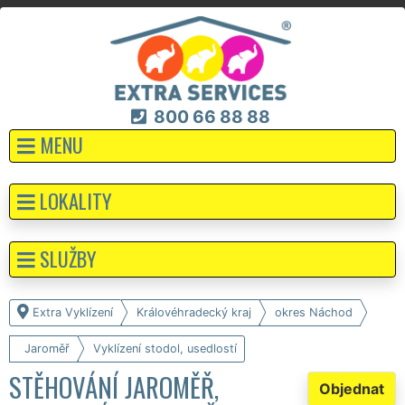
800 66 88 88
MENU
LOKALITY
SLUŽBY
Extra Vyklízení
Královéhradecký kraj
okres Náchod
Jaroměř
Vyklízení stodol, usedlostí
STĚHOVÁNÍ JAROMĚŘ,
Objednat