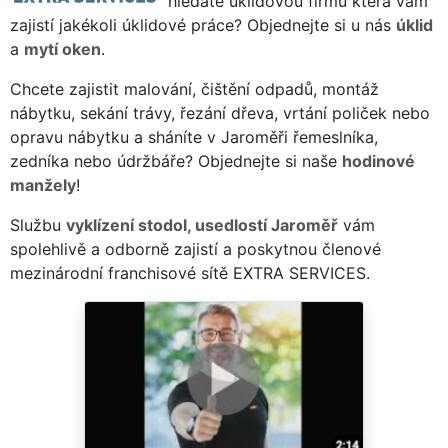
hledáte úklidovou firmu která vám
zajistí jakékoli úklidové práce? Objednejte si u nás
úklid
a
mytí oken
.
Chcete zajistit malování, čištění odpadů, montáž
nábytku, sekání trávy, řezání dřeva, vrtání poliček nebo
opravu nábytku a sháníte v Jaroměři řemeslníka,
zedníka nebo údržbáře? Objednejte si naše
hodinové
manžely
!
Službu
vyklízení stodol, usedlostí Jaroměř
vám
spolehlivě a odborně zajistí a poskytnou členové
mezinárodní franchisové sítě EXTRA SERVICES.