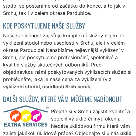
stodol se postaráme od začátku do konce, a to jak v
Srchu, tak i v celém okrese Pardubice.
KDE POSKYTUJEME NAŠE SLUŽBY
Naše společnost zajišťuje komplexní služby nejen při
vyklizení stodol nebo usedlostí v Srchu, ale i v celém
okrese Pardubice! Nenabízíme nejlevnější vyklízení v
Srchu, ale poskytujeme profesionální, spolehlivé a
kvalitní služby skutečných odborníků. Před
objednávkou
námi poskytovaných vyklízecích služeb si
prohlédněte, jaká je naše cena za vyklízení (viz
vyklízení stodol, usedlostí Srch ceník
).
DALŠÍ SLUŽBY, KTERÉ VÁM MŮŽEME NABÍDNOUT
Přejete si v Srchu zajistit kvalitní a
spolehlivý úklid či mytí oken a
hledáte úklidovou firmu která vám
zajistí jakékoli úklidové práce? Objednejte si u nás
úklid