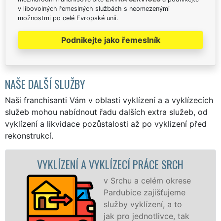
v libovolných řemeslných službách s neomezenými
možnostmi po celé Evropské unii.
Podnikejte jako řemeslník
NAŠE DALŠÍ SLUŽBY
Naši franchisanti Vám v oblasti vyklízení a a vyklízecích
služeb mohou nabídnout řadu dalších extra služeb, od
vyklízení a likvidace pozůstalosti až po vyklizení před
rekonstrukcí.
ÍZENÍ A VYKLÍZECÍ PRÁCE SRCH
VYKLÍ
v Srchu a celém okrese
Pardubice zajišťujeme
služby vyklízení, a to
jak pro jednotlivce, tak