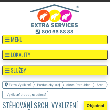
800 66 88 88
MENU
LOKALITY
SLUŽBY
Extra Vyklízení
Pardubický kraj
okres Pardubice
Srch
Vyklízení stodol, usedlostí
STĚHOVÁNÍ SRCH, VYKLIZENÍ
Objednat