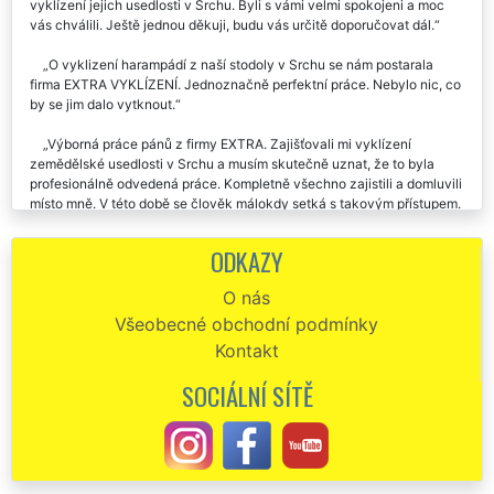
vyklízení jejich usedlosti v Srchu. Byli s vámi velmi spokojeni a moc
vás chválili. Ještě jednou děkuji, budu vás určitě doporučovat dál.
O vyklizení harampádí z naší stodoly v Srchu se nám postarala
firma EXTRA VYKLÍZENÍ. Jednoznačně perfektní práce. Nebylo nic, co
by se jim dalo vytknout.
Výborná práce pánů z firmy EXTRA. Zajišťovali mi vyklízení
zemědělské usedlosti v Srchu a musím skutečně uznat, že to byla
profesionálně odvedená práce. Kompletně všechno zajistili a domluvili
místo mně. V této době se člověk málokdy setká s takovým přístupem.
Určitě doporučuji a počítám že je ještě využiju.
ODKAZY
Potřebovali jsme vyklidit stodolu v Srchu od všemožného
harampádí a starého stavebního materiálu. Tuto službu nám
O nás
zajišťovala společnost EXTRA VYKLÍZENÍ, za což jim touto cestou moc
Všeobecné obchodní podmínky
děkujeme. Děkujeme a budeme všude v Srchu chválit.
Kontakt
Vyklízení staré usedlosti u Srchu . Výborná práce, skvělá cena
vyklízení. Doporučujeme.
SOCIÁLNÍ SÍTĚ