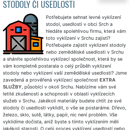
STODOLY ČI USEDLOSTI
Potřebujete sehnat levné vyklízení
stodol, usedlostí v obci Srch a
hledáte spolehlivou firmu, která vám
toto vyklízení v Srchu zajistí?
Potřebujete zajistit vyklizení stodoly
nebo zemědělské usedlosti v Srchu
a sháníte spolehlivou vyklízecí společnost, která by se
vám kompletně postarala o celý průběh vyklizení
stodoly nebo vyklizení vaší zemědělské usedlosti? Jsme
zavedená a prověřená vyklízecí společnost
EXTRA
SLUŽBY
, působící v okolí Srchu. Nabízíme vám své
letité zkušenosti a schopnosti v oblasti vyklízecích
služeb v Srchu. Jakékoli materiály budete chtít ze své
stodoly či usedlosti vyklidit, o vše se postaráme. Dřevo,
železo, sklo, sutě, látky, papír, nic není problém. Vše
vyklidíme dočista, aniž byste s tímto vyklízením měli
jakékoli starosti. O celý proces vyklízení usedlostí nebo