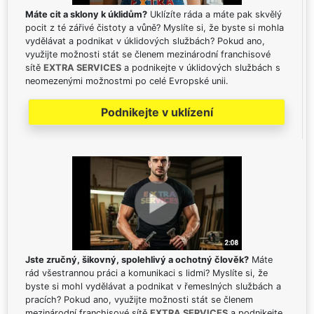
Máte cit a sklony k úklidům?
Uklízíte ráda a máte pak skvělý
pocit z té zářivé čistoty a vůně? Myslíte si, že byste si mohla
vydělávat a podnikat v úklidových službách? Pokud ano,
využijte možnosti stát se členem mezinárodní franchisové
sítě
EXTRA SERVICES
a podnikejte v úklidových službách s
neomezenými možnostmi po celé Evropské unii.
Podnikejte v uklízení
Jste zručný, šikovný, spolehlivý a ochotný člověk?
Máte
rád všestrannou práci a komunikaci s lidmi? Myslíte si, že
byste si mohl vydělávat a podnikat v řemeslných službách a
pracích? Pokud ano, využijte možnosti stát se členem
mezinárodní franchisové sítě
EXTRA SERVICES
a podnikejte