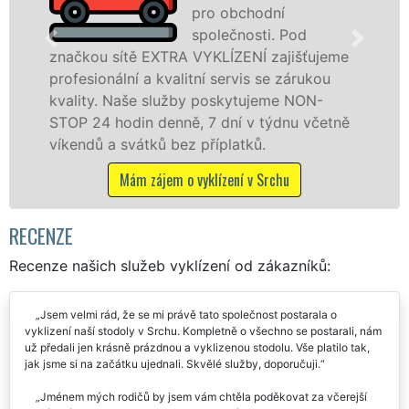
pro obchodní
společnosti. Pod
 sítě EXTRA VYKLÍZENÍ zajišťujeme
v Srchu a o
nální a kvalitní servis se zárukou
fyzickým, 
. Naše služby poskytujeme NON-
zárukou kv
 hodin denně, 7 dní v týdnu včetně
STOP bez d
a svátků bez příplatků.
Mám 
Mám zájem o vyklízení v Srchu
RECENZE
Recenze našich služeb vyklízení od zákazníků:
Jsem velmi rád, že se mi právě tato společnost postarala o
vyklizení naší stodoly v Srchu. Kompletně o všechno se postarali, nám
už předali jen krásně prázdnou a vyklizenou stodolu. Vše platilo tak,
jak jsme si na začátku ujednali. Skvělé služby, doporučuji.
Jménem mých rodičů by jsem vám chtěla poděkovat za včerejší