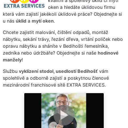
kvalitní a spolehlivý úklid či mytí
oken a hledáte úklidovou firmu
která vám zajistí jakékoli úklidové práce? Objednejte si
u nás
úklid
a
mytí oken
.
Chcete zajistit malování, čištění odpadů, montáž
nábytku, sekání trávy, řezání dřeva, vrtání poliček nebo
opravu nábytku a sháníte v Bedihošti řemeslníka,
zedníka nebo údržbáře? Objednejte si naše
hodinové
manžely
!
Službu
vyklízení stodol, usedlostí Bedihošť
vám
spolehlivě a odborně zajistí a poskytnou členové
mezinárodní franchisové sítě EXTRA SERVICES.