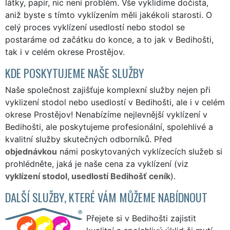
látky, papír, nic není problém. Vše vyklidíme dočista,
aniž byste s tímto vyklízením měli jakékoli starosti. O
celý proces vyklízení usedlostí nebo stodol se
postaráme od začátku do konce, a to jak v Bedihošti,
tak i v celém okrese Prostějov.
KDE POSKYTUJEME NAŠE SLUŽBY
Naše společnost zajišťuje komplexní služby nejen při
vyklizení stodol nebo usedlostí v Bedihošti, ale i v celém
okrese Prostějov! Nenabízíme nejlevnější vyklízení v
Bedihošti, ale poskytujeme profesionální, spolehlivé a
kvalitní služby skutečných odborníků. Před
objednávkou
námi poskytovaných vyklízecích služeb si
prohlédněte, jaká je naše cena za vyklízení (viz
vyklízení stodol, usedlostí Bedihošť ceník
).
DALŠÍ SLUŽBY, KTERÉ VÁM MŮŽEME NABÍDNOUT
Přejete si v Bedihošti zajistit