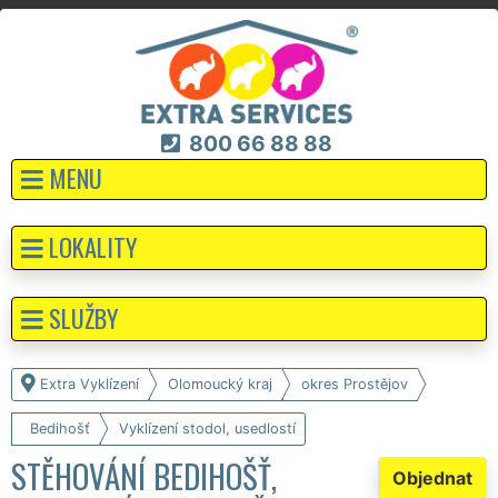
800 66 88 88
MENU
LOKALITY
SLUŽBY
Extra Vyklízení
Olomoucký kraj
okres Prostějov
Bedihošť
Vyklízení stodol, usedlostí
STĚHOVÁNÍ BEDIHOŠŤ,
Objednat