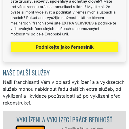
Jste zručný, šikovný, spolehlivý a ochotný člověk?
Máte
rád všestrannou práci a komunikaci s lidmi? Myslíte si, že
byste si mohl vydělávat a podnikat v řemeslných službách a
pracích? Pokud ano, využijte možnosti stát se členem
mezinárodní franchisové sítě
EXTRA SERVICES
a podnikejte
v libovolných řemeslných službách s neomezenými
možnostmi po celé Evropské unii.
Podnikejte jako řemeslník
NAŠE DALŠÍ SLUŽBY
Naši franchisanti Vám v oblasti vyklízení a a vyklízecích
služeb mohou nabídnout řadu dalších extra služeb, od
vyklízení a likvidace pozůstalosti až po vyklizení před
rekonstrukcí.
CÍ PRÁCE BEDIHOŠŤ
VYKLÍZECÍ PRÁCE A S
edihošti a celém
Společno