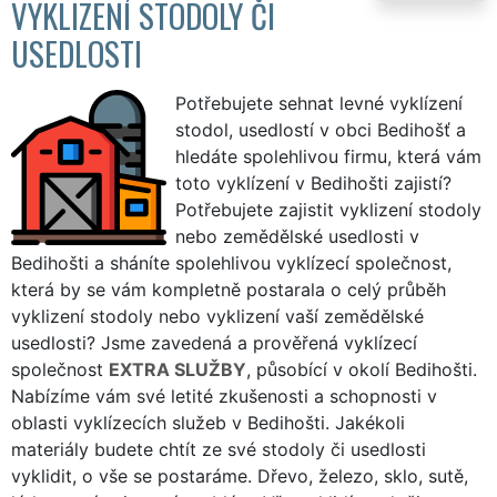
VYKLIZENÍ STODOLY ČI
USEDLOSTI
Potřebujete sehnat levné vyklízení
stodol, usedlostí v obci Bedihošť a
hledáte spolehlivou firmu, která vám
toto vyklízení v Bedihošti zajistí?
Potřebujete zajistit vyklizení stodoly
nebo zemědělské usedlosti v
Bedihošti a sháníte spolehlivou vyklízecí společnost,
která by se vám kompletně postarala o celý průběh
vyklizení stodoly nebo vyklizení vaší zemědělské
usedlosti? Jsme zavedená a prověřená vyklízecí
společnost
EXTRA SLUŽBY
, působící v okolí Bedihošti.
Nabízíme vám své letité zkušenosti a schopnosti v
oblasti vyklízecích služeb v Bedihošti. Jakékoli
materiály budete chtít ze své stodoly či usedlosti
vyklidit, o vše se postaráme. Dřevo, železo, sklo, sutě,