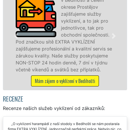
rese Prostějov
VYKLÍZENÍ 
išťujeme služby
prostředn
lízení, a to jak pro
franchiso
notlivce, tak pro
levné, přes
chodní společnosti.
profesioná
A VYKLÍZENÍ
v Bedihošti a okolí. Posky
í a kvalitní servis se
jak fyzickým, tak právni
služby poskytujeme
zárukou kvalitně odveden
ně, 7 dní v týdnu
STOP bez dalších příplatků
 bez příplatků.
Mám zájem o vyklízecí pr
zení v Bedihošti
RECENZE
Recenze našich služeb vyklízení od zákazníků:
O vyklizení harampádí z naší stodoly v Bedihošti se nám postarala
firma EXTRA VYKLÍZENÍ. Jednoznačně perfektní práce. Nebylo nic, co