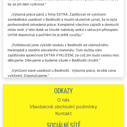
by se jim dalo vytknout.
Výborná práce pánů z firmy EXTRA. Zajišťovali mi vyklízení
zemědělské usedlosti v Bedihošti a musím skutečně uznat, že to byla
profesionálně odvedená práce. Kompletně všechno zajistili a domluvili
místo mně. V této době se člověk málokdy setká s takovým přístupem.
Určitě doporučuji a počítám že je ještě využiju.
Potřebovali jsme vyklidit stodolu v Bedihošti od všemožného
harampádí a starého stavebního materiálu. Tuto službu nám
zajišťovala společnost EXTRA VYKLÍZENÍ, za což jim touto cestou moc
děkujeme. Děkujeme a budeme všude v Bedihošti chválit.
Vyklízení staré usedlosti u Bedihošti . Výborná práce, skvělá cena
vyklízení. Doporučujeme.
Jsem velmi rád, že se mi právě tato společnost postarala o
ODKAZY
vyklizení naší stodoly v Bedihošti. Kompletně o všechno se postarali,
nám už předali jen krásně prázdnou a vyklizenou stodolu. Vše platilo
O nás
tak, jak jsme si na začátku ujednali. Skvělé služby, doporučuji.
Všeobecné obchodní podmínky
Jménem mých rodičů by jsem vám chtěla poděkovat za včerejší
Kontakt
vyklízení jejich usedlosti v Bedihošti. Byli s vámi velmi spokojeni a
moc vás chválili. Ještě jednou děkuji, budu vás určitě doporučovat
SOCIÁLNÍ SÍTĚ
dál.