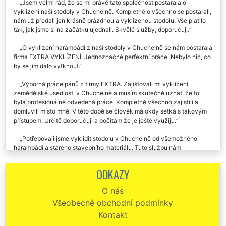
Jsem velmi rád, že se mi právě tato společnost postarala o
vyklizení naší stodoly v Chuchelně. Kompletně o všechno se postarali,
nám už předali jen krásně prázdnou a vyklizenou stodolu. Vše platilo
tak, jak jsme si na začátku ujednali. Skvělé služby, doporučuji.
O vyklizení harampádí z naší stodoly v Chuchelně se nám postarala
firma EXTRA VYKLÍZENÍ. Jednoznačně perfektní práce. Nebylo nic, co
by se jim dalo vytknout.
Výborná práce pánů z firmy EXTRA. Zajišťovali mi vyklízení
zemědělské usedlosti v Chuchelně a musím skutečně uznat, že to
byla profesionálně odvedená práce. Kompletně všechno zajistili a
domluvili místo mně. V této době se člověk málokdy setká s takovým
přístupem. Určitě doporučuji a počítám že je ještě využiju.
Potřebovali jsme vyklidit stodolu v Chuchelně od všemožného
harampádí a starého stavebního materiálu. Tuto službu nám
zajišťovala společnost EXTRA VYKLÍZENÍ, za což jim touto cestou moc
děkujeme. Děkujeme a budeme všude v Chuchelně chválit.
ODKAZY
Vyklízení staré usedlosti u Chuchelny . Výborná práce, skvělá cena
O nás
vyklízení. Doporučujeme.
Všeobecné obchodní podmínky
Jménem mých rodičů by jsem vám chtěla poděkovat za včerejší
Kontakt
vyklízení jejich usedlosti v Chuchelně. Byli s vámi velmi spokojeni a