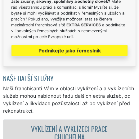
Jste zručný, šikovný, spolehlivý a ochotný člověk?
Máte
rád všestrannou práci a komunikaci s lidmi? Myslíte si, že
byste si mohl vydělávat a podnikat v řemeslných službách a
pracích? Pokud ano, využijte možnosti stát se členem
mezinárodní franchisové sítě
EXTRA SERVICES
a podnikejte
v libovolných řemeslných službách s neomezenými
možnostmi po celé Evropské unii.
Podnikejte jako řemeslník
NAŠE DALŠÍ SLUŽBY
Naši franchisanti Vám v oblasti vyklízení a a vyklízecích
služeb mohou nabídnout řadu dalších extra služeb, od
vyklízení a likvidace pozůstalosti až po vyklizení před
rekonstrukcí.
LÍZENÍ A VYKLÍZECÍ PRÁCE
VYKLÍZECÍ
CHUCHELNA