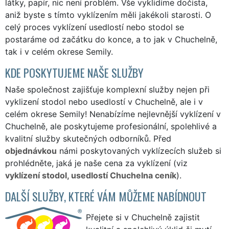
látky, papír, nic není problém. Vše vyklidíme dočista,
aniž byste s tímto vyklízením měli jakékoli starosti. O
celý proces vyklízení usedlostí nebo stodol se
postaráme od začátku do konce, a to jak v Chuchelně,
tak i v celém okrese Semily.
KDE POSKYTUJEME NAŠE SLUŽBY
Naše společnost zajišťuje komplexní služby nejen při
vyklizení stodol nebo usedlostí v Chuchelně, ale i v
celém okrese Semily! Nenabízíme nejlevnější vyklízení v
Chuchelně, ale poskytujeme profesionální, spolehlivé a
kvalitní služby skutečných odborníků. Před
objednávkou
námi poskytovaných vyklízecích služeb si
prohlédněte, jaká je naše cena za vyklízení (viz
vyklízení stodol, usedlostí Chuchelna ceník
).
DALŠÍ SLUŽBY, KTERÉ VÁM MŮŽEME NABÍDNOUT
Přejete si v Chuchelně zajistit