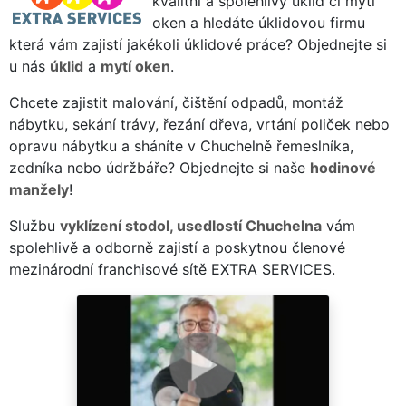
kvalitní a spolehlivý úklid či mytí
oken a hledáte úklidovou firmu
která vám zajistí jakékoli úklidové práce? Objednejte si
u nás
úklid
a
mytí oken
.
Chcete zajistit malování, čištění odpadů, montáž
nábytku, sekání trávy, řezání dřeva, vrtání poliček nebo
opravu nábytku a sháníte v Chuchelně řemeslníka,
zedníka nebo údržbáře? Objednejte si naše
hodinové
manžely
!
Službu
vyklízení stodol, usedlostí Chuchelna
vám
spolehlivě a odborně zajistí a poskytnou členové
mezinárodní franchisové sítě EXTRA SERVICES.