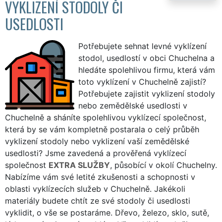
VYKLIZENÍ STODOLY ČI
USEDLOSTI
Potřebujete sehnat levné vyklízení
stodol, usedlostí v obci Chuchelna a
hledáte spolehlivou firmu, která vám
toto vyklízení v Chuchelně zajistí?
Potřebujete zajistit vyklizení stodoly
nebo zemědělské usedlosti v
Chuchelně a sháníte spolehlivou vyklízecí společnost,
která by se vám kompletně postarala o celý průběh
vyklizení stodoly nebo vyklizení vaší zemědělské
usedlosti? Jsme zavedená a prověřená vyklízecí
společnost
EXTRA SLUŽBY
, působící v okolí Chuchelny.
Nabízíme vám své letité zkušenosti a schopnosti v
oblasti vyklízecích služeb v Chuchelně. Jakékoli
materiály budete chtít ze své stodoly či usedlosti
vyklidit, o vše se postaráme. Dřevo, železo, sklo, sutě,