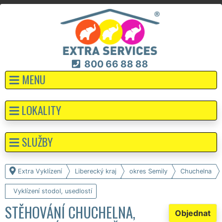
800 66 88 88
MENU
LOKALITY
SLUŽBY
Extra Vyklízení
Liberecký kraj
okres Semily
Chuchelna
Vyklízení stodol, usedlostí
STĚHOVÁNÍ CHUCHELNA,
Objednat