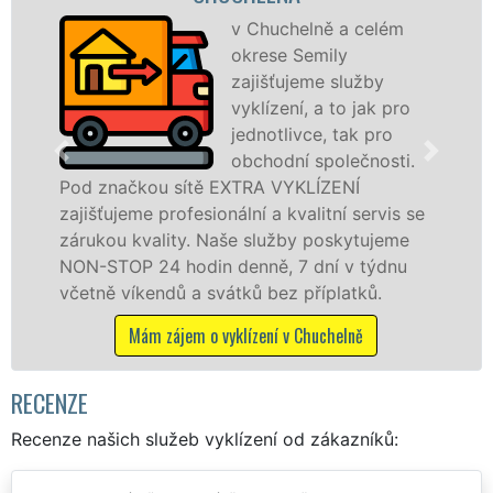
v Chuchelně a celém
okrese Semily
zajišťujeme služby
vyklízení, a to jak pro
jednotlivce, tak pro
v Chuchelně a
obchodní společnosti.
službu jak f
ou sítě EXTRA VYKLÍZENÍ
osobám se zá
 profesionální a kvalitní servis se
práce, a to 
ality. Naše služby poskytujeme
24 hodin denně, 7 dní v týdnu
Mám záje
endů a svátků bez příplatků.
m zájem o vyklízení v Chuchelně
RECENZE
Recenze našich služeb vyklízení od zákazníků: