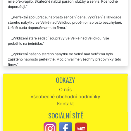
mile překvapilo. Skutečně nabízí parádní služby a servis. Rozhodně
doporučuji.
Perfektní spolupráce, naprosto seriózní cena. Vyklízení a likvidace
starého nábytku ve Velké nad Veličkou proběhlo naprosto bezchybně.
Určitě budu doporučovat tuto firmu.
Vyklizení staré sedací soupravy ve Velké nad Veličkou. Vše
proběhlo na jedničku.
Vyklizení našeho starého nábytku ve Velké nad Veličkou bylo
zajištěno naprosto perfektně. Moc chválíme všechny pracovníky této
firmy.
Ve středu jsme si objednali vyklízení nábytku ve Velké nad
ODKAZY
Veličkou, a tentýž den nám byly tyto služby zajištěný. Musím uznat,
že jsem byl velmi mile překvapen přístupem a rychlostí této
O nás
společnosti. Doporučuji každému.
Všeobecné obchodní podmínky
Minulý týden nám firma EXTRA VYKLÍZENÍ zajišťovala vyklízení
Kontakt
starého nábytku v našem bytě po mamince ve Velké nad Veličkou.
Velmi ochotní a pracovití zaměstnanci. Po vyklízení veškerého
SOCIÁLNÍ SÍTĚ
nábytku nám zajistili i špičkové úklidové služby. Děkujeme a moc moc
chválíme.