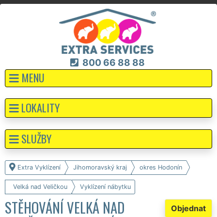
800 66 88 88
MENU
LOKALITY
SLUŽBY
Extra Vyklízení
Jihomoravský kraj
okres Hodonín
Velká nad Veličkou
Vyklízení nábytku
STĚHOVÁNÍ VELKÁ NAD
Objednat