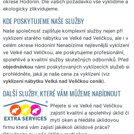
okrese Hodonín. Dle vašich požadavků vše vyklidíme a
ekologicky zlikvidujeme.
KDE POSKYTUJEME NAŠE SLUŽBY
Naše společnost zajišťuje komplexní služby nejen při
vyklizení starého nábytku ve Velké nad Veličkou, ale i v
celém okrese Hodonín! Nenabízíme nejlevnější vyklízení
ve Velké nad Veličkou, ale poskytujeme profesionální,
spolehlivé a kvalitní služby skutečných odborníků. Před
objednávkou
námi poskytovaných vyklízecích služeb si
prohlédněte, jaká je naše cena za vyklízení (viz
vyklízení nábytku Velká nad Veličkou ceník
).
DALŠÍ SLUŽBY, KTERÉ VÁM MŮŽEME NABÍDNOUT
Přejete si ve Velké nad Veličkou
zajistit kvalitní a spolehlivý úklid či
mytí oken a hledáte úklidovou
firmu která vám zajistí jakékoli úklidové práce?