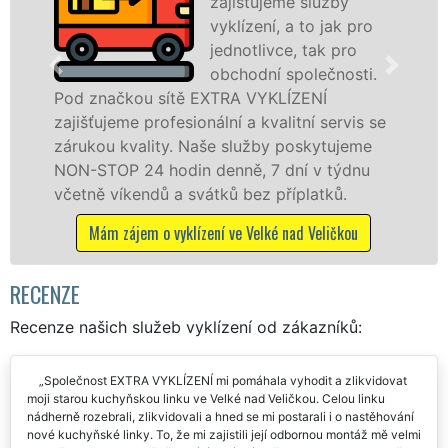
zajišťujeme služby
vyklízení, a to jak pro
jednotlivce, tak pro
obchodní společnosti.
čkou sítě EXTRA VYKLÍZENÍ
ve Velké n
eme profesionální a kvalitní servis se
tuto služb
 kvality. Naše služby poskytujeme
osobám se 
P 24 hodin denně, 7 dní v týdnu
práce, a t
íkendů a svátků bez příplatků.
Mám zájem 
zájem o vyklízení ve Velké nad Veličkou
RECENZE
Recenze našich služeb vyklízení od zákazníků:
Společnost EXTRA VYKLÍZENÍ mi pomáhala vyhodit a zlikvidovat
moji starou kuchyňskou linku ve Velké nad Veličkou. Celou linku
nádherně rozebrali, zlikvidovali a hned se mi postarali i o nastěhování
nové kuchyňské linky. To, že mi zajistili její odbornou montáž mě velmi