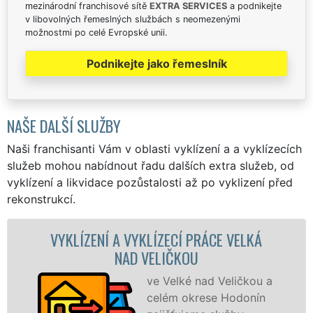
mezinárodní franchisové sítě
EXTRA SERVICES
a podnikejte
v libovolných řemeslných službách s neomezenými
možnostmi po celé Evropské unii.
Podnikejte jako řemeslník
NAŠE DALŠÍ SLUŽBY
Naši franchisanti Vám v oblasti vyklízení a a vyklízecích
služeb mohou nabídnout řadu dalších extra služeb, od
vyklízení a likvidace pozůstalosti až po vyklizení před
rekonstrukcí.
ÍZENÍ A VYKLÍZECÍ PRÁCE VELKÁ
VYKLÍZE
NAD VELIČKOU
ve Velké nad Veličkou a
celém okrese Hodonín