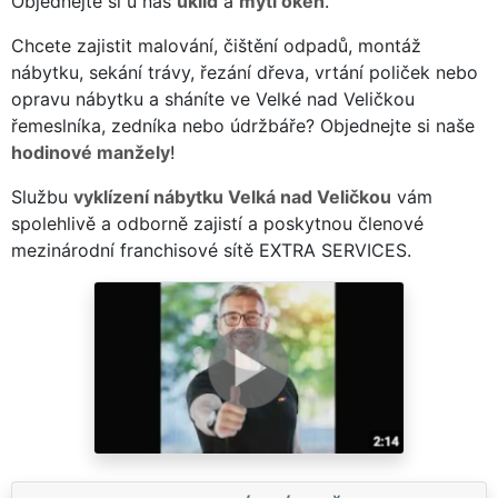
Objednejte si u nás
úklid
a
mytí oken
.
Chcete zajistit malování, čištění odpadů, montáž
nábytku, sekání trávy, řezání dřeva, vrtání poliček nebo
opravu nábytku a sháníte ve Velké nad Veličkou
řemeslníka, zedníka nebo údržbáře? Objednejte si naše
hodinové manžely
!
Službu
vyklízení nábytku Velká nad Veličkou
vám
spolehlivě a odborně zajistí a poskytnou členové
mezinárodní franchisové sítě EXTRA SERVICES.