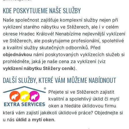
KDE POSKYTUJEME NAŠE SLUŽBY
Naše společnost zajišťuje komplexní služby nejen při
vyklizení starého nábytku ve Stěžerech, ale i v celém
okrese Hradec Králové! Nenabízíme nejlevnější vyklízení
ve Stěžerech, ale poskytujeme profesionální, spolehlivé
a kvalitní služby skutečných odborníků. Před
objednávkou
námi poskytovaných vyklízecích služeb si
prohlédněte, jaká je naše cena za vyklízení (viz
vyklízení nábytku Stěžery ceník
).
DALŠÍ SLUŽBY, KTERÉ VÁM MŮŽEME NABÍDNOUT
Přejete si ve Stěžerech zajistit
kvalitní a spolehlivý úklid či mytí
oken a hledáte úklidovou firmu
která vám zajistí jakékoli úklidové práce? Objednejte si
u nás
úklid
a
mytí oken
.