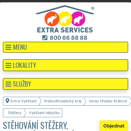
800 66 88 88
MENU
LOKALITY
SLUŽBY
Extra Vyklízení
Královéhradecký kraj
okres Hradec Králové
Stěžery
Vyklízení nábytku
STĚHOVÁNÍ STĚŽERY,
Objednat