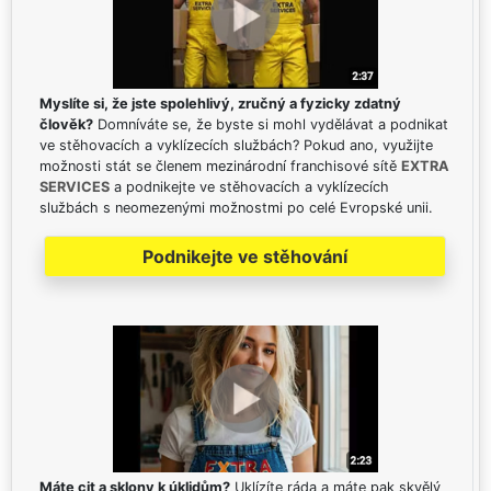
Myslíte si, že jste spolehlivý, zručný a fyzicky zdatný
člověk?
Domníváte se, že byste si mohl vydělávat a podnikat
ve stěhovacích a vyklízecích službách? Pokud ano, využijte
možnosti stát se členem mezinárodní franchisové sítě
EXTRA
SERVICES
a podnikejte ve stěhovacích a vyklízecích
službách s neomezenými možnostmi po celé Evropské unii.
Podnikejte ve stěhování
Máte cit a sklony k úklidům?
Uklízíte ráda a máte pak skvělý