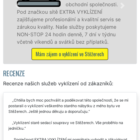
obchodní společnosti.
 sítě EXTRA VYKLÍZENÍ
ve Stěžerech a 
rofesionální a kvalitní servis se
službu jak fyzi
ity. Naše služby poskytujeme
osobám se záru
 hodin denně, 7 dní v týdnu
práce, a to NON
dů a svátků bez příplatků.
Mám zájem o 
ájem o vyklízení ve Stěžerech
RECENZE
Recenze našich služeb vyklízení od zákazníků:
Chtěla bych moc pochválit a poděkovat této společnosti, že se mi
postarali o vyklizení veškerého starého nábytku z mého bytu ve
Stěžerech. Ještě jednou děkuju a doporučuju.
Vyklizení staré sedací soupravy ve Stěžerech. Vše proběhlo na
jedničku.
Společnost EXTRA VYKLÍZENÍ mi pomáhala vyhodit a zlikvidovat