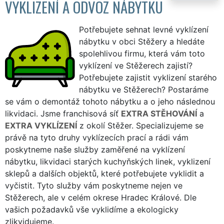
VYKLIZENÍ A ODVOZ NÁBYTKU
Potřebujete sehnat levné vyklízení
nábytku v obci Stěžery a hledáte
spolehlivou firmu, která vám toto
vyklízení ve Stěžerech zajistí?
Potřebujete zajistit vyklizení starého
nábytku ve Stěžerech? Postaráme
se vám o demontáž tohoto nábytku a o jeho následnou
likvidaci. Jsme franchisová síť
EXTRA STĚHOVÁNÍ
a
EXTRA VYKLÍZENÍ
z okolí Stěžer. Specializujeme se
právě na tyto druhy vyklízecích prací a rádi vám
poskytneme naše služby zaměřené na vyklízení
nábytku, likvidaci starých kuchyňských linek, vyklizení
sklepů a dalších objektů, které potřebujete vyklidit a
vyčistit. Tyto služby vám poskytneme nejen ve
Stěžerech, ale v celém okrese Hradec Králové. Dle
vašich požadavků vše vyklidíme a ekologicky
zlikvidujeme.