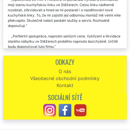
moji starou kuchyňskou linku ve Stěžerech. Celou linku nádherně
rozebrali, zlikvidovali a hned se mi postarali i o nastěhování nové
kuchyňské linky. To, že mi zajistili její odbornou montáž mě velmi mile
překvapilo. Skutečně nabízí parádní služby a servis. Rozhodně
doporučuji.
Perfektní spolupráce, naprosto seriózní cena. Vyklízení a likvidace
starého nábytku ve Stěžerech proběhlo naprosto bezchybně. Určitě
budu doporučovat tuto firmu.
Vyklizení našeho starého nábytku ve Stěžerech bylo zajištěno
ODKAZY
naprosto perfektně. Moc chválíme všechny pracovníky této firmy.
O nás
Ve středu jsme si objednali vyklízení nábytku ve Stěžerech, a
Všeobecné obchodní podmínky
tentýž den nám byly tyto služby zajištěný. Musím uznat, že jsem byl
velmi mile překvapen přístupem a rychlostí této společnosti.
Kontakt
Doporučuji každému.
SOCIÁLNÍ SÍTĚ
Minulý týden nám firma EXTRA VYKLÍZENÍ zajišťovala vyklízení
starého nábytku v našem bytě po mamince ve Stěžerech. Velmi
ochotní a pracovití zaměstnanci. Po vyklízení veškerého nábytku nám
zajistili i špičkové úklidové služby. Děkujeme a moc moc chválíme.