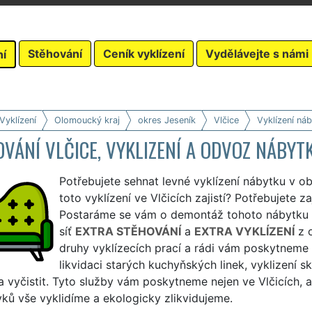
Stěhování
Ceník vyklízení
Vydělávejte s námi
ní
Vyklízení
Olomoucký kraj
okres Jeseník
Vlčice
Vyklízení ná
VÁNÍ VLČICE, VYKLIZENÍ A ODVOZ NÁBYT
Potřebujete sehnat levné vyklízení nábytku v ob
toto vyklízení ve Vlčicích zajistí? Potřebujete za
Postaráme se vám o demontáž tohoto nábytku a 
síť
EXTRA STĚHOVÁNÍ
a
EXTRA VYKLÍZENÍ
z o
druhy vyklízecích prací a rádi vám poskytneme
likvidaci starých kuchyňských linek, vyklizení s
 a vyčistit. Tyto služby vám poskytneme nejen ve Vlčicích, 
ků vše vyklidíme a ekologicky zlikvidujeme.