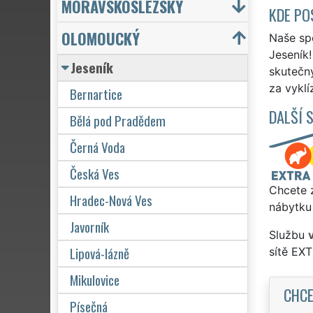
MORAVSKOSLEZSKÝ
KDE PO
OLOMOUCKÝ
Naše spo
Jeseník!
Jeseník
skutečn
za vyklí
Bernartice
DALŠÍ 
Bělá pod Pradědem
Černá Voda
Česká Ves
Chcete z
Hradec-Nová Ves
nábytku 
Javorník
Službu
Lipová-lázně
sítě EX
Mikulovice
CHCE
Písečná