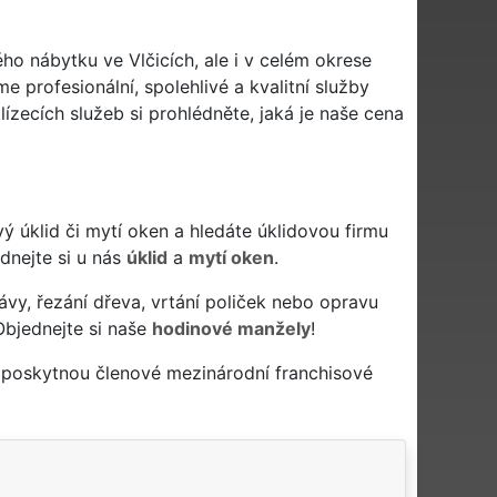
ého nábytku ve Vlčicích, ale i v celém okrese
e profesionální, spolehlivé a kvalitní služby
zecích služeb si prohlédněte, jaká je naše cena
livý úklid či mytí oken a hledáte úklidovou firmu
ednejte si u nás
úklid
a
mytí oken
.
ávy, řezání dřeva, vrtání poliček nebo opravu
Objednejte si naše
hodinové manžely
!
a poskytnou členové mezinárodní franchisové