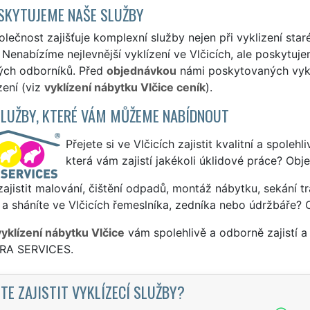
SKYTUJEME NAŠE SLUŽBY
lečnost zajišťuje komplexní služby nejen při vyklizení star
 Nenabízíme nejlevnější vyklízení ve Vlčicích, ale poskytujem
ých odborníků. Před
objednávkou
námi poskytovaných vyklí
zení (viz
vyklízení nábytku Vlčice ceník
).
SLUŽBY, KTERÉ VÁM MŮŽEME NABÍDNOUT
Přejete si ve Vlčicích zajistit kvalitní a spoleh
která vám zajistí jakékoli úklidové práce? Obj
ajistit malování, čištění odpadů, montáž nábytku, sekání tr
a sháníte ve Vlčicích řemeslníka, zedníka nebo údržbáře? 
vyklízení nábytku Vlčice
vám spolehlivě a odborně zajistí 
TRA SERVICES.
TE ZAJISTIT VYKLÍZECÍ SLUŽBY?