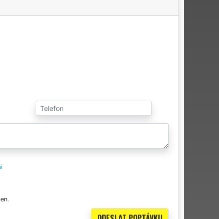
i
en.