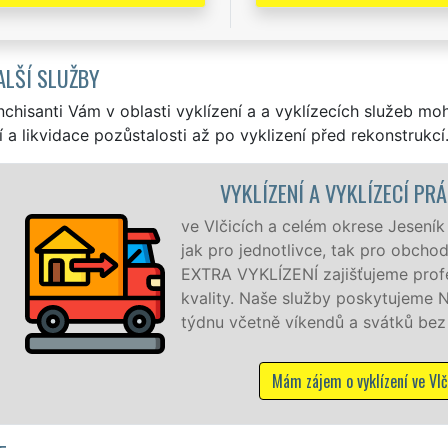
ALŠÍ SLUŽBY
nchisanti Vám v oblasti vyklízení a a vyklízecích služeb mo
í a likvidace pozůstalosti až po vyklizení před rekonstrukcí
ENÍ A VYKLÍZECÍ PRÁCE VLČICE
a celém okrese Jeseník zajišťujeme služby vyklízení, a to
otlivce, tak pro obchodní společnosti. Pod značkou sítě
ENÍ zajišťujeme profesionální a kvalitní servis se zárukou
še služby poskytujeme NON-STOP 24 hodin denně, 7 dní v
 víkendů a svátků bez příplatků.
Mám zájem o vyklízení ve Vlčicích