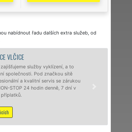
hou nabídnout řadu dalších extra služeb, od
.
VYKLÍZ
Společnost EXTRA V
poboček levné, přes
okolí. Poskytujeme
zárukou kvalitně o
Mám zá