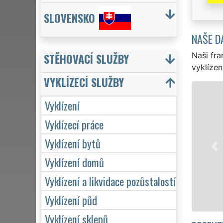
SLOVENSKO
NAŠE D
Naši fra
STĚHOVACÍ SLUŽBY
vyklízen
VYKLÍZECÍ SLUŽBY
VYKLÍZ
Vyklízení
ve Vlčicích 
Vyklízecí práce
jak pro jedn
EXTRA VYKLÍZ
Vyklízení bytů
kvality. Na
Vyklízení domů
týdnu včetně
Vyklízení a likvidace pozůstalostí
Vyklízení půd
Vyklízení sklepů