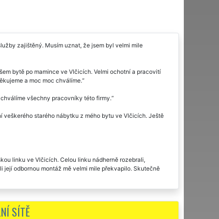
služby zajištěný. Musím uznat, že jsem byl velmi mile
em bytě po mamince ve Vlčicích. Velmi ochotní a pracovití
 Děkujeme a moc moc chválíme.
 chválíme všechny pracovníky této firmy.
ní veškerého starého nábytku z mého bytu ve Vlčicích. Ještě
u linku ve Vlčicích. Celou linku nádherně rozebrali,
tili její odbornou montáž mě velmi mile překvapilo. Skutečně
ve Vlčicích proběhlo naprosto bezchybně. Určitě budu
NÍ SÍTĚ