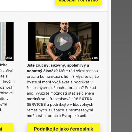
ízíte
Jste zručný, šikovný, spolehlivý a
é zářivé
ochotný člověk?
Máte rád všestrannou
ste si
práci a komunikaci s lidmi? Myslíte si, že
lidových
byste si mohl vydělávat a podnikat v
možnosti
řemeslných službách a pracích? Pokud
chisové
ano, využijte možnosti stát se členem
jte v
mezinárodní franchisové sítě
EXTRA
nými
SERVICES
a podnikejte v libovolných
i.
řemeslných službách s neomezenými
možnostmi po celé Evropské unii.
í
Podnikejte jako řemeslník