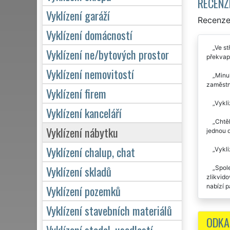
RECENZ
Vyklízení garáží
Recenze 
Vyklízení domácností
Ve st
Vyklízení ne/bytových prostor
překvape
Vyklízení nemovitostí
Minul
zaměstna
Vyklízení firem
Vykli
Vyklízení kanceláří
Chtěl
Vyklízení nábytku
jednou 
Vyklízení chalup, chat
Vykli
Vyklízení skladů
Spole
zlikvido
nabízí p
Vyklízení pozemků
Perfe
Vyklízení stavebních materiálů
doporučo
ODKA
Vyklízení stodol, usedlostí