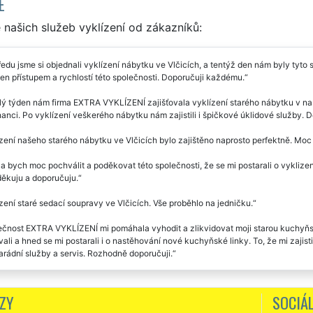
E
našich služeb vyklízení od zákazníků:
ředu jsme si objednali vyklízení nábytku ve Vlčicích, a tentýž den nám byly tyto 
n přístupem a rychlostí této společnosti. Doporučuji každému.
ý týden nám firma EXTRA VYKLÍZENÍ zajišťovala vyklízení starého nábytku v naš
nci. Po vyklízení veškerého nábytku nám zajistili i špičkové úklidové služby.
zení našeho starého nábytku ve Vlčicích bylo zajištěno naprosto perfektně. Moc
a bych moc pochválit a poděkovat této společnosti, že se mi postarali o vyklize
děkuju a doporučuju.
zení staré sedací soupravy ve Vlčicích. Vše proběhlo na jedničku.
čnost EXTRA VYKLÍZENÍ mi pomáhala vyhodit a zlikvidovat moji starou kuchyňsko
vali a hned se mi postarali i o nastěhování nové kuchyňské linky. To, že mi zajis
arádní služby a servis. Rozhodně doporučuji.
ktní spolupráce, naprosto seriózní cena. Vyklízení a likvidace starého nábytku 
vat tuto firmu.
ZY
SOCIÁL