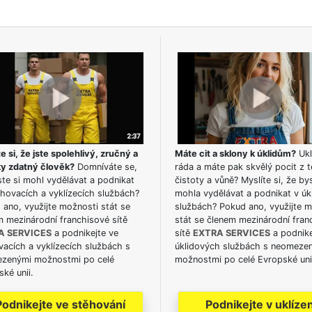
e si, že jste spolehlivý, zručný a
Máte cit a sklony k úklidům?
Ukl
ky zdatný člověk?
Domníváte se,
ráda a máte pak skvělý pocit z t
te si mohl vydělávat a podnikat
čistoty a vůně? Myslíte si, že by
hovacích a vyklízecích službách?
mohla vydělávat a podnikat v úk
ano, využijte možnosti stát se
službách? Pokud ano, využijte 
m mezinárodní franchisové sítě
stát se členem mezinárodní fran
A SERVICES
a podnikejte ve
sítě
EXTRA SERVICES
a podnike
acích a vyklízecích službách s
úklidových službách s neomeze
zenými možnostmi po celé
možnostmi po celé Evropské uni
ké unii.
Podnikejte ve stěhování
Podnikejte v uklízen