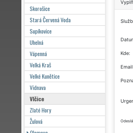
Vyplň
Skorošice
Stará Červená Voda
Služb
Supíkovice
Datu
Uhelná
Vápenná
Kde
Velká Kraš
Email
Velké Kunětice
Pozn
Vidnava
Vlčice
Urgen
Zlaté Hory
Žulová
Odeslá
Olomouc