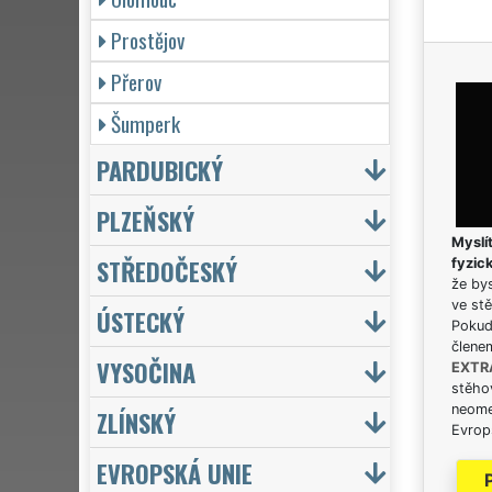
Prostějov
Přerov
Šumperk
PARDUBICKÝ
PLZEŇSKÝ
Myslít
STŘEDOČESKÝ
fyzic
že bys
ve stě
ÚSTECKÝ
Pokud 
člene
VYSOČINA
EXTR
stěhov
neome
ZLÍNSKÝ
Evrops
EVROPSKÁ UNIE