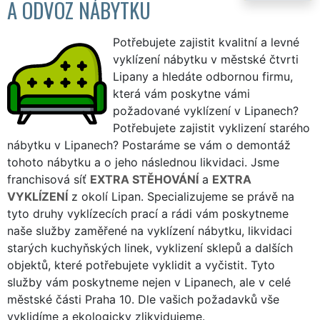
A ODVOZ NÁBYTKU
Potřebujete zajistit kvalitní a levné
vyklízení nábytku v městské čtvrti
Lipany a hledáte odbornou firmu,
která vám poskytne vámi
požadované vyklízení v Lipanech?
Potřebujete zajistit vyklizení starého
nábytku v Lipanech? Postaráme se vám o demontáž
tohoto nábytku a o jeho následnou likvidaci. Jsme
franchisová síť
EXTRA STĚHOVÁNÍ
a
EXTRA
VYKLÍZENÍ
z okolí Lipan. Specializujeme se právě na
tyto druhy vyklízecích prací a rádi vám poskytneme
naše služby zaměřené na vyklízení nábytku, likvidaci
starých kuchyňských linek, vyklizení sklepů a dalších
objektů, které potřebujete vyklidit a vyčistit. Tyto
služby vám poskytneme nejen v Lipanech, ale v celé
městské části Praha 10. Dle vašich požadavků vše
vyklidíme a ekologicky zlikvidujeme.