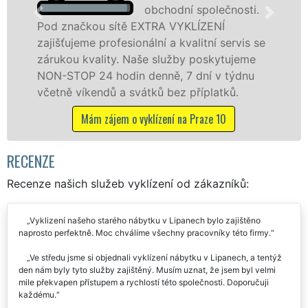
obchodní společnosti.
ou sítě EXTRA VYKLÍZENÍ
v Lipanech a 
 profesionální a kvalitní servis se
jak fyzickým
ality. Naše služby poskytujeme
zárukou kval
24 hodin denně, 7 dní v týdnu
STOP bez dalš
endů a svátků bez příplatků.
Mám záje
m zájem o vyklízení na Praze 10
RECENZE
Recenze našich služeb vyklízení od zákazníků:
Vyklizení našeho starého nábytku v Lipanech bylo zajištěno
naprosto perfektně. Moc chválíme všechny pracovníky této firmy.
Ve středu jsme si objednali vyklízení nábytku v Lipanech, a tentýž
den nám byly tyto služby zajištěný. Musím uznat, že jsem byl velmi
mile překvapen přístupem a rychlostí této společnosti. Doporučuji
každému.