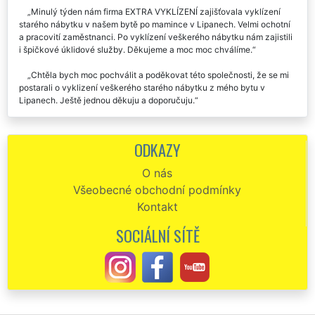
Minulý týden nám firma EXTRA VYKLÍZENÍ zajišťovala vyklízení
starého nábytku v našem bytě po mamince v Lipanech. Velmi ochotní
a pracovití zaměstnanci. Po vyklízení veškerého nábytku nám zajistili
i špičkové úklidové služby. Děkujeme a moc moc chválíme.
Chtěla bych moc pochválit a poděkovat této společnosti, že se mi
postarali o vyklizení veškerého starého nábytku z mého bytu v
Lipanech. Ještě jednou děkuju a doporučuju.
Perfektní spolupráce, naprosto seriózní cena. Vyklízení a likvidace
starého nábytku v Lipanech proběhlo naprosto bezchybně. Určitě
ODKAZY
budu doporučovat tuto firmu.
O nás
Vyklizení staré sedací soupravy v Lipanech. Vše proběhlo na
Všeobecné obchodní podmínky
jedničku.
Kontakt
Společnost EXTRA VYKLÍZENÍ mi pomáhala vyhodit a zlikvidovat
moji starou kuchyňskou linku v Lipanech. Celou linku nádherně
SOCIÁLNÍ SÍTĚ
rozebrali, zlikvidovali a hned se mi postarali i o nastěhování nové
kuchyňské linky. To, že mi zajistili její odbornou montáž mě velmi mile
překvapilo. Skutečně nabízí parádní služby a servis. Rozhodně
doporučuji.