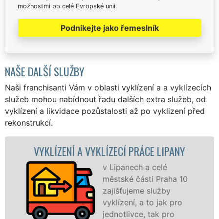
možnostmi po celé Evropské unii.
Podnikejte jako řemeslník
NAŠE DALŠÍ SLUŽBY
Naši franchisanti Vám v oblasti vyklízení a a vyklízecích
služeb mohou nabídnout řadu dalších extra služeb, od
vyklízení a likvidace pozůstalosti až po vyklizení před
rekonstrukcí.
NÍ A VYKLÍZECÍ PRÁCE LIPANY
VYKLÍZEC
v Lipanech a celé
městské části Praha 10
zajišťujeme služby
vyklízení, a to jak pro
jednotlivce, tak pro