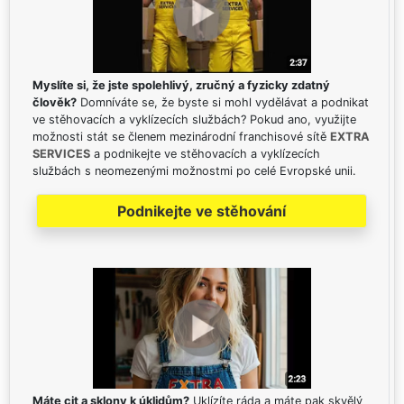
Myslíte si, že jste spolehlivý, zručný a fyzicky zdatný
člověk?
Domníváte se, že byste si mohl vydělávat a podnikat
ve stěhovacích a vyklízecích službách? Pokud ano, využijte
možnosti stát se členem mezinárodní franchisové sítě
EXTRA
SERVICES
a podnikejte ve stěhovacích a vyklízecích
službách s neomezenými možnostmi po celé Evropské unii.
Podnikejte ve stěhování
Máte cit a sklony k úklidům?
Uklízíte ráda a máte pak skvělý