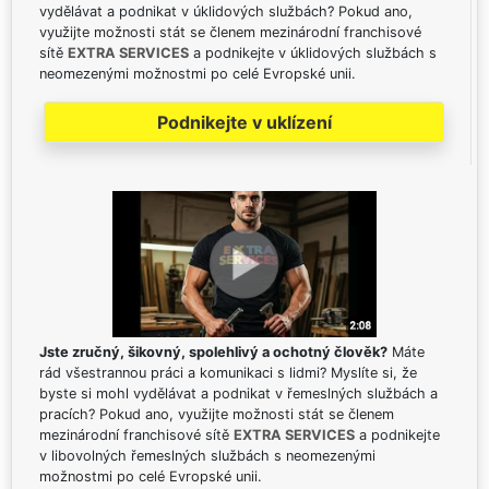
vydělávat a podnikat v úklidových službách? Pokud ano,
využijte možnosti stát se členem mezinárodní franchisové
sítě
EXTRA SERVICES
a podnikejte v úklidových službách s
neomezenými možnostmi po celé Evropské unii.
Podnikejte v uklízení
Jste zručný, šikovný, spolehlivý a ochotný člověk?
Máte
rád všestrannou práci a komunikaci s lidmi? Myslíte si, že
byste si mohl vydělávat a podnikat v řemeslných službách a
pracích? Pokud ano, využijte možnosti stát se členem
mezinárodní franchisové sítě
EXTRA SERVICES
a podnikejte
v libovolných řemeslných službách s neomezenými
možnostmi po celé Evropské unii.