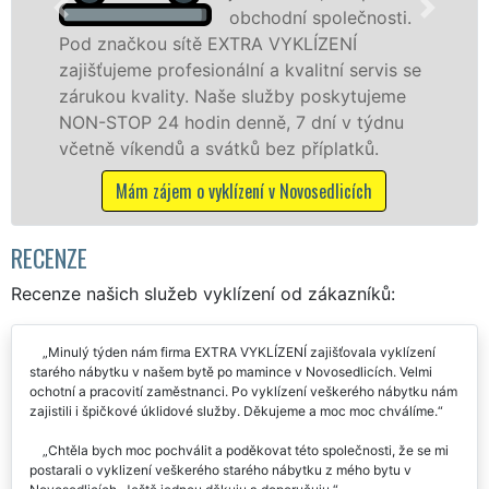
obchodní společnosti.
načkou sítě EXTRA VYKLÍZENÍ
v Novose
ujeme profesionální a kvalitní servis se
službu j
ou kvality. Naše služby poskytujeme
osobám s
TOP 24 hodin denně, 7 dní v týdnu
práce, a
ě víkendů a svátků bez příplatků.
Mám z
Mám zájem o vyklízení v Novosedlicích
RECENZE
Recenze našich služeb vyklízení od zákazníků:
Minulý týden nám firma EXTRA VYKLÍZENÍ zajišťovala vyklízení
starého nábytku v našem bytě po mamince v Novosedlicích. Velmi
ochotní a pracovití zaměstnanci. Po vyklízení veškerého nábytku nám
zajistili i špičkové úklidové služby. Děkujeme a moc moc chválíme.
Chtěla bych moc pochválit a poděkovat této společnosti, že se mi
postarali o vyklizení veškerého starého nábytku z mého bytu v