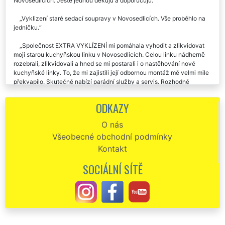
Novosedlicích. Ještě jednou děkuju a doporučuju.
Vyklizení staré sedací soupravy v Novosedlicích. Vše proběhlo na
jedničku.
Společnost EXTRA VYKLÍZENÍ mi pomáhala vyhodit a zlikvidovat
moji starou kuchyňskou linku v Novosedlicích. Celou linku nádherně
rozebrali, zlikvidovali a hned se mi postarali i o nastěhování nové
kuchyňské linky. To, že mi zajistili její odbornou montáž mě velmi mile
překvapilo. Skutečně nabízí parádní služby a servis. Rozhodně
doporučuji.
ODKAZY
Perfektní spolupráce, naprosto seriózní cena. Vyklízení a likvidace
starého nábytku v Novosedlicích proběhlo naprosto bezchybně. Určitě
O nás
budu doporučovat tuto firmu.
Všeobecné obchodní podmínky
Vyklizení našeho starého nábytku v Novosedlicích bylo zajištěno
Kontakt
naprosto perfektně. Moc chválíme všechny pracovníky této firmy.
SOCIÁLNÍ SÍTĚ
Ve středu jsme si objednali vyklízení nábytku v Novosedlicích, a
tentýž den nám byly tyto služby zajištěný. Musím uznat, že jsem byl
velmi mile překvapen přístupem a rychlostí této společnosti.
Doporučuji každému.