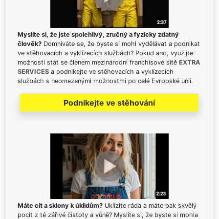
Myslíte si, že jste spolehlivý, zručný a fyzicky zdatný
člověk?
Domníváte se, že byste si mohl vydělávat a podnikat
ve stěhovacích a vyklízecích službách? Pokud ano, využijte
možnosti stát se členem mezinárodní franchisové sítě
EXTRA
SERVICES
a podnikejte ve stěhovacích a vyklízecích
službách s neomezenými možnostmi po celé Evropské unii.
Podnikejte ve stěhování
Máte cit a sklony k úklidům?
Uklízíte ráda a máte pak skvělý
pocit z té zářivé čistoty a vůně? Myslíte si, že byste si mohla