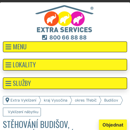
800 66 88 88
MENU
LOKALITY
SLUŽBY
Extra Vyklízení
kraj Vysočina
okres Třebíč
Budišov
Vyklízení nábytku
STĚHOVÁNÍ BUDIŠOV,
Objednat