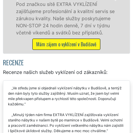
ítě EXTRA VYKLÍZENÍ
v Budišově a okolí
esionální a kvalitní servis se
jak fyzickým, tak
y. Naše služby poskytujeme
zárukou kvalitně 
din denně, 7 dní v týdnu
STOP bez dalších p
a svátků bez příplatků.
Mám zájem o vy
em o vyklízení v Budišově
RECENZE
Recenze našich služeb vyklízení od zákazníků:
Ve středu jsme si objednali vyklízení nábytku v Budišově, a tentýž
den nám byly tyto služby zajištěný. Musím uznat, že jsem byl velmi
mile překvapen přístupem a rychlostí této společnosti. Doporučuji
každému.
Minulý týden nám firma EXTRA VYKLÍZENÍ zajišťovala vyklízení
starého nábytku v našem bytě po mamince v Budišově. Velmi ochotní
a pracovití zaměstnanci. Po vyklízení veškerého nábytku nám zajistili
i špičkové úklidové služby. Děkujeme a moc moc chválíme.