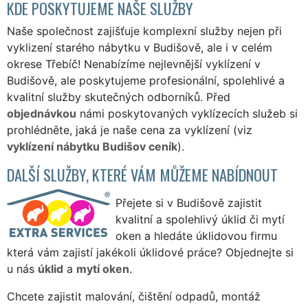
KDE POSKYTUJEME NAŠE SLUŽBY
Naše společnost zajišťuje komplexní služby nejen při
vyklizení starého nábytku v Budišově, ale i v celém
okrese Třebíč! Nenabízíme nejlevnější vyklízení v
Budišově, ale poskytujeme profesionální, spolehlivé a
kvalitní služby skutečných odborníků. Před
objednávkou
námi poskytovaných vyklízecích služeb si
prohlédněte, jaká je naše cena za vyklízení (viz
vyklízení nábytku Budišov ceník
).
DALŠÍ SLUŽBY, KTERÉ VÁM MŮŽEME NABÍDNOUT
Přejete si v Budišově zajistit
kvalitní a spolehlivý úklid či mytí
oken a hledáte úklidovou firmu
která vám zajistí jakékoli úklidové práce? Objednejte si
u nás
úklid
a
mytí oken
.
Chcete zajistit malování, čištění odpadů, montáž