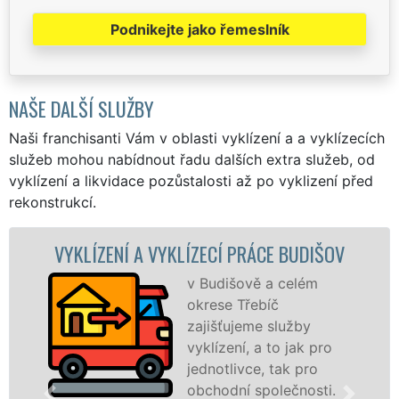
Podnikejte jako řemeslník
NAŠE DALŠÍ SLUŽBY
Naši franchisanti Vám v oblasti vyklízení a a vyklízecích
služeb mohou nabídnout řadu dalších extra služeb, od
vyklízení a likvidace pozůstalosti až po vyklizení před
rekonstrukcí.
 VYKLÍZECÍ PRÁCE BUDIŠOV
VYKLÍZECÍ PR
v Budišově a celém
S
okrese Třebíč
VY
zajišťujeme služby
pr
vyklízení, a to jak pro
fr
jednotlivce, tak pro
le
obchodní společnosti.
pr