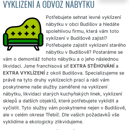
VYKLIZENÍ A ODVOZ NÁBYTKU
Potřebujete sehnat levné vyklízení
nábytku v obci Budišov a hledáte
spolehlivou firmu, která vám toto
vyklízení v Budišově zajistí?
Potřebujete zajistit vyklizení starého
nábytku v Budišově? Postaráme se
vám o demontáž tohoto nábytku a o jeho následnou
likvidaci. Jsme franchisová síť
EXTRA STĚHOVÁNÍ
a
EXTRA VYKLÍZENÍ
z okolí Budišova. Specializujeme se
právě na tyto druhy vyklízecích prací a rádi vám
poskytneme naše služby zaměřené na vyklízení
nábytku, likvidaci starých kuchyňských linek, vyklizení
sklepů a dalších objektů, které potřebujete vyklidit a
vyčistit. Tyto služby vám poskytneme nejen v Budišově,
ale v celém okrese Třebíč. Dle vašich požadavků vše
vyklidíme a ekologicky zlikvidujeme.