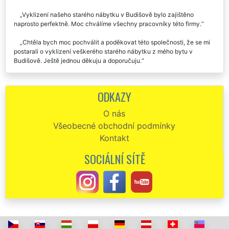
Vyklizení našeho starého nábytku v Budišově bylo zajištěno
naprosto perfektně. Moc chválíme všechny pracovníky této firmy.
Chtěla bych moc pochválit a poděkovat této společnosti, že se mi
postarali o vyklizení veškerého starého nábytku z mého bytu v
Budišově. Ještě jednou děkuju a doporučuju.
Vyklizení staré sedací soupravy v Budišově. Vše proběhlo na
jedničku.
ODKAZY
Společnost EXTRA VYKLÍZENÍ mi pomáhala vyhodit a zlikvidovat
O nás
moji starou kuchyňskou linku v Budišově. Celou linku nádherně
Všeobecné obchodní podmínky
rozebrali, zlikvidovali a hned se mi postarali i o nastěhování nové
kuchyňské linky. To, že mi zajistili její odbornou montáž mě velmi mile
Kontakt
překvapilo. Skutečně nabízí parádní služby a servis. Rozhodně
doporučuji.
SOCIÁLNÍ SÍTĚ
Perfektní spolupráce, naprosto seriózní cena. Vyklízení a likvidace
starého nábytku v Budišově proběhlo naprosto bezchybně. Určitě
budu doporučovat tuto firmu.