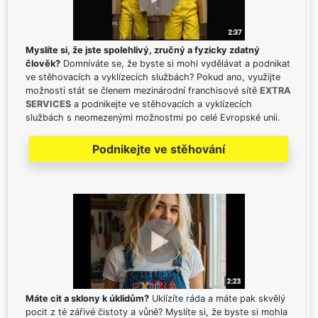
Myslíte si, že jste spolehlivý, zručný a fyzicky zdatný
člověk?
Domníváte se, že byste si mohl vydělávat a podnikat
ve stěhovacích a vyklízecích službách? Pokud ano, využijte
možnosti stát se členem mezinárodní franchisové sítě
EXTRA
SERVICES
a podnikejte ve stěhovacích a vyklízecích
službách s neomezenými možnostmi po celé Evropské unii.
Podnikejte ve stěhování
Máte cit a sklony k úklidům?
Uklízíte ráda a máte pak skvělý
pocit z té zářivé čistoty a vůně? Myslíte si, že byste si mohla