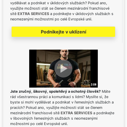
vydělávat a podnikat v úklidových službách? Pokud ano,
využijte možnosti stát se členem mezinárodní franchisové
sítě
EXTRA SERVICES
a podnikejte v úklidových službách s
neomezenými možnostmi po celé Evropské unii.
Podnikejte v uklízení
Jste zručný, šikovný, spolehlivý a ochotný člověk?
Máte
rád všestrannou práci a komunikaci s lidmi? Myslíte si, že
byste si mohl vydělávat a podnikat v řemeslných službách a
pracích? Pokud ano, využijte možnosti stát se členem
mezinárodní franchisové sítě
EXTRA SERVICES
a podnikejte
v libovolných řemeslných službách s neomezenými
možnostmi po celé Evropské unii.