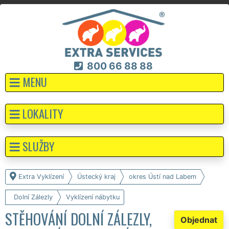
800 66 88 88
MENU
LOKALITY
SLUŽBY
Extra Vyklízení
Ústecký kraj
okres Ústí nad Labem
Dolní Zálezly
Vyklízení nábytku
STĚHOVÁNÍ DOLNÍ ZÁLEZLY,
Objednat