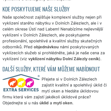
KDE POSKYTUJEME NAŠE SLUŽBY
Naše společnost zajišťuje komplexní služby nejen při
vyklizení starého nábytku v Dolních Zálezlech, ale i v
celém okrese Ústí nad Labem! Nenabízíme nejlevnější
vyklízení v Dolních Zálezlech, ale poskytujeme
profesionální, spolehlivé a kvalitní služby skutečných
odborníků. Před
objednávkou
námi poskytovaných
vyklízecích služeb si prohlédněte, jaká je naše cena za
vyklízení (viz
vyklízení nábytku Dolní Zálezly ceník
).
DALŠÍ SLUŽBY, KTERÉ VÁM MŮŽEME NABÍDNOUT
Přejete si v Dolních Zálezlech
zajistit kvalitní a spolehlivý úklid či
mytí oken a hledáte úklidovou
firmu která vám zajistí jakékoli úklidové práce?
Objednejte si u nás
úklid
a
mytí oken
.