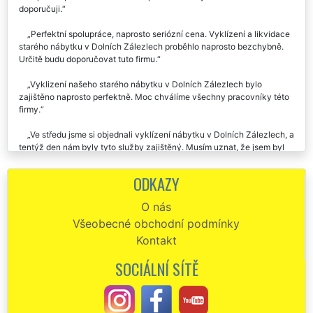
doporučuji.
Perfektní spolupráce, naprosto seriózní cena. Vyklízení a likvidace
starého nábytku v Dolních Zálezlech proběhlo naprosto bezchybně.
Určitě budu doporučovat tuto firmu.
Vyklizení našeho starého nábytku v Dolních Zálezlech bylo
zajištěno naprosto perfektně. Moc chválíme všechny pracovníky této
firmy.
Ve středu jsme si objednali vyklízení nábytku v Dolních Zálezlech, a
tentýž den nám byly tyto služby zajištěný. Musím uznat, že jsem byl
velmi mile překvapen přístupem a rychlostí této společnosti.
Doporučuji každému.
ODKAZY
Minulý týden nám firma EXTRA VYKLÍZENÍ zajišťovala vyklízení
O nás
starého nábytku v našem bytě po mamince v Dolních Zálezlech. Velmi
Všeobecné obchodní podmínky
ochotní a pracovití zaměstnanci. Po vyklízení veškerého nábytku nám
zajistili i špičkové úklidové služby. Děkujeme a moc moc chválíme.
Kontakt
Chtěla bych moc pochválit a poděkovat této společnosti, že se mi
SOCIÁLNÍ SÍTĚ
postarali o vyklizení veškerého starého nábytku z mého bytu v
Dolních Zálezlech. Ještě jednou děkuju a doporučuju.
Vyklizení staré sedací soupravy v Dolních Zálezlech. Vše proběhlo