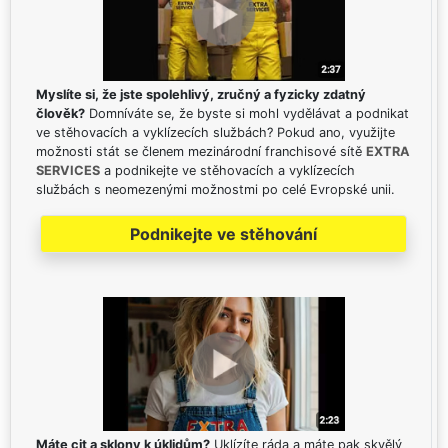
Myslíte si, že jste spolehlivý, zručný a fyzicky zdatný
člověk?
Domníváte se, že byste si mohl vydělávat a podnikat
ve stěhovacích a vyklízecích službách? Pokud ano, využijte
možnosti stát se členem mezinárodní franchisové sítě
EXTRA
SERVICES
a podnikejte ve stěhovacích a vyklízecích
službách s neomezenými možnostmi po celé Evropské unii.
Podnikejte ve stěhování
Máte cit a sklony k úklidům?
Uklízíte ráda a máte pak skvělý