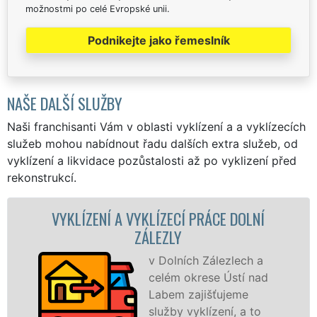
možnostmi po celé Evropské unii.
Podnikejte jako řemeslník
NAŠE DALŠÍ SLUŽBY
Naši franchisanti Vám v oblasti vyklízení a a vyklízecích
služeb mohou nabídnout řadu dalších extra služeb, od
vyklízení a likvidace pozůstalosti až po vyklizení před
rekonstrukcí.
YKLÍZENÍ A VYKLÍZECÍ PRÁCE DOLNÍ
VY
ZÁLEZLY
v Dolních Zálezlech a
celém okrese Ústí nad
Labem zajišťujeme
služby vyklízení, a to