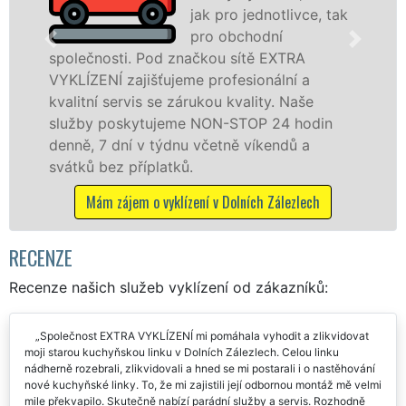
jak pro jednotlivce, tak
pro obchodní
lečnosti. Pod značkou sítě EXTRA
v Doln
LÍZENÍ zajišťujeme profesionální a
tuto s
itní servis se zárukou kvality. Naše
osobám
žby poskytujeme NON-STOP 24 hodin
práce,
ně, 7 dní v týdnu včetně víkendů a
Mám 
tků bez příplatků.
Mám zájem o vyklízení v Dolních Zálezlech
RECENZE
Recenze našich služeb vyklízení od zákazníků:
Společnost EXTRA VYKLÍZENÍ mi pomáhala vyhodit a zlikvidovat
moji starou kuchyňskou linku v Dolních Zálezlech. Celou linku
nádherně rozebrali, zlikvidovali a hned se mi postarali i o nastěhování
nové kuchyňské linky. To, že mi zajistili její odbornou montáž mě velmi
mile překvapilo. Skutečně nabízí parádní služby a servis. Rozhodně