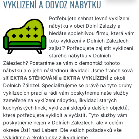
VYKLIZENÍ A ODVOZ NÁBYTKU
Potřebujete sehnat levné vyklízení
nábytku v obci Dolní Zálezly a
hledáte spolehlivou firmu, která vám
toto vyklízení v Dolních Zálezlech
zajistí? Potřebujete zajistit vyklizení
starého nábytku v Dolních
Zálezlech? Postaráme se vám o demontáž tohoto
nábytku a o jeho následnou likvidaci. Jsme franchisová
síť
EXTRA STĚHOVÁNÍ
a
EXTRA VYKLÍZENÍ
z okolí
Dolních Zálezel. Specializujeme se právě na tyto druhy
vyklízecích prací a rádi vám poskytneme naše služby
zaměřené na vyklízení nábytku, likvidaci starých
kuchyňských linek, vyklizení sklepů a dalších objektů,
které potřebujete vyklidit a vyčistit. Tyto služby vám
poskytneme nejen v Dolních Zálezlech, ale v celém
okrese Ústí nad Labem. Dle vašich požadavků vše
vyklidíme a ekologicky zlikvidujeme.