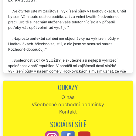
EXTRA SLUŽBY.
Ve čtvrtek jste mi zajišťovali vyklízení půdy v Hodkovičkách. Chtěl
by sem Vám touto cestou poděkovat za velmi kvalitně odvedenou
práci. Určitě si nechám uložené vaše telefonní číslo a v případě
potřeby vás opět velmi rád využiju.
Naprosto perfektní splnění mé objednávky na vyklizení půdy v
Hodkovičkách. Všechno zajistili, o nic jsem se nemusel starat.
Rozhodně doporučuji.
Společnost EXTRA SLUŽBY je skutečně asi nejlepší vyklízecí
společnost v naší republice. V pondělí mi zajišťovali dosti složité
vyklízení půdy v našem domě v Hodkovičkách a musím uznat, že vše
proběhlo na jedničku. Pokud budu ještě někdy potřebovat podobné
služby, rozhodně si vyberou tuto společnost.
ODKAZY
Chtěl by jsem moc poděkovat za vyklízení půdy v našem baráku v
O nás
Hodkovičkách, o které jste se mi postarali minulý týden. Vaší
Všeobecné obchodní podmínky
společnost budu určitě dál doporučovat.
Kontakt
Od začátku do konce skutečně perfektní a profesionální služby.
Pomocí této firmy jsme vyklízeli půdu uvnitř naší vily v Hodkovičkách.
SOCIÁLNÍ SÍTĚ
Tento nelehký úkol zorganizovali naprosto skvěle. Zajistili rukáv,
zajistili kontejner na odpady, vše zlikvidovali přesně podle mých