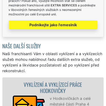
pracích? Pokud ano, využijte možnosti stát se členem
mezinárodní franchisové sítě
EXTRA SERVICES
a podnikejte
v libovolných řemeslných službách s neomezenými
možnostmi po celé Evropské unii.
Podnikejte jako řemeslník
NAŠE DALŠÍ SLUŽBY
Naši franchisanti Vám v oblasti vyklízení a a vyklízecích
služeb mohou nabídnout řadu dalších extra služeb, od
vyklízení a likvidace pozůstalosti až po vyklizení před
rekonstrukcí.
NÍ A VYKLÍZECÍ PRÁCE
VYKLÍZECÍ PRÁC
HODKOVIČKY
S
VY
v Hodkovičkách a celé
pr
městské části Praha 4