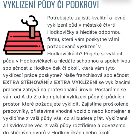
VYKLIZENÍ PŮDY ČI PODKROVÍ
Potřebujete zajistit kvalitní a levné
vyklízení půd v městské čtvrti
Hodkovičky a hledáte odbornou
firmu, která vám poskytne vámi
požadované vyklízení v
Hodkovičkách? Přejete si vyklidit
půdu v Hodkovičkách a hledáte schopnou a spolehlivou
společnost z Hodkoviček či okolí, která vám tyto
vyklízecí práce poskytne? Naše franchisová společnost
EXTRA STĚHOVÁNÍ
a
EXTRA VYKLÍZENÍ
se vyklízecími
pracemi zabývá na profesionální úrovni. Postaráme se
vám od A do Z o kompletní vyklizení půdy či půdních
prostor, které požadujete vyklidit. Zajistíme proškolené
pracovníky, přistavíme vhodné vozidlo nebo kontejner a
vyklidíme z vaší půdy vše, co si budete přát. Vyklízené
a likvidované věci z vaší půdy roztřídíme a odvezeme
do sběrných dvorů v Hodkovičkách nebo okolí