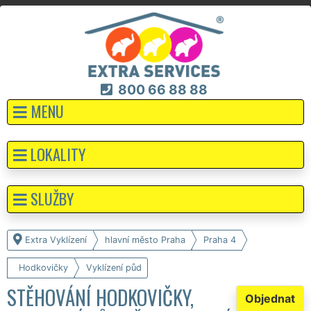
800 66 88 88
MENU
LOKALITY
SLUŽBY
Extra Vyklízení
hlavní město Praha
Praha 4
Hodkovičky
Vyklízení půd
STĚHOVÁNÍ HODKOVIČKY,
Objednat