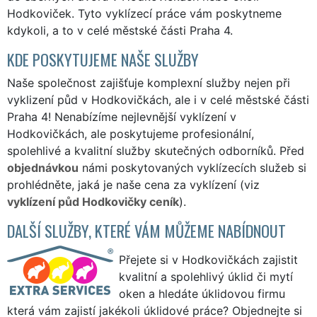
Hodkoviček. Tyto vyklízecí práce vám poskytneme
kdykoli, a to v celé městské části Praha 4.
KDE POSKYTUJEME NAŠE SLUŽBY
Naše společnost zajišťuje komplexní služby nejen při
vyklizení půd v Hodkovičkách, ale i v celé městské části
Praha 4! Nenabízíme nejlevnější vyklízení v
Hodkovičkách, ale poskytujeme profesionální,
spolehlivé a kvalitní služby skutečných odborníků. Před
objednávkou
námi poskytovaných vyklízecích služeb si
prohlédněte, jaká je naše cena za vyklízení (viz
vyklízení půd Hodkovičky ceník
).
DALŠÍ SLUŽBY, KTERÉ VÁM MŮŽEME NABÍDNOUT
Přejete si v Hodkovičkách zajistit
kvalitní a spolehlivý úklid či mytí
oken a hledáte úklidovou firmu
která vám zajistí jakékoli úklidové práce? Objednejte si