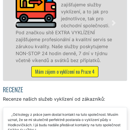
fr
zajišťujeme služby
le
vyklízení, a to jak pro
pr
jednotlivce, tak pro
v Hodkovičkách a 
obchodní společnosti.
službu jak fyzick
ítě EXTRA VYKLÍZENÍ
osobám se záruko
esionální a kvalitní servis se
práce, a to NON-S
y. Naše služby poskytujeme
din denně, 7 dní v týdnu
Mám zájem o vy
a svátků bez příplatků.
em o vyklízení na Praze 4
RECENZE
Recenze našich služeb vyklízení od zákazníků:
Od kolegy z práce jsem dostal kontakt na tuto společnost. Musím
uznat, že se mi skutečně perfektně postarala o vyklizení půdy v
Hodkovičkách. I já budu nadále předávat kontakty na tuto společnost