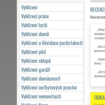
Vyklízení
RECENZ
Vyklízecí práce
Recenze 
Vyklízení bytů
Před 
Vyklízení domů
skladový
vozidla 
Vyklízení a likvidace pozůstalostí
Na vy
Vyklízení půd
pracovní
Vyklízení sklepů
Výbor
firmu.
Vyklízení garáží
Již n
domluvil
Vyklízení domácností
Vyklízení ne/bytových prostor
Vyklízení nemovitostí
ODKA
Vyklízení firem
O nás