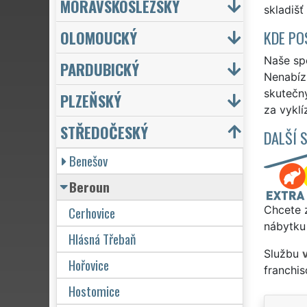
MORAVSKOSLEZSKÝ
skladišť
OLOMOUCKÝ
KDE PO
Naše spo
PARDUBICKÝ
Nenabízí
skutečn
PLZEŇSKÝ
za vyklí
STŘEDOČESKÝ
DALŠÍ 
Benešov
Beroun
Cerhovice
Chcete z
nábytku 
Hlásná Třebaň
Službu
Hořovice
franchi
Hostomice