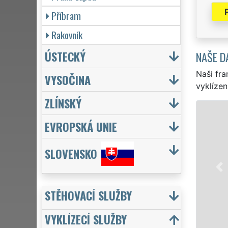
Příbram
Rakovník
ÚSTECKÝ
NAŠE D
Naši fra
VYSOČINA
vyklízen
ZLÍNSKÝ
VYKLÍZENÍ A VYKLÍ
EVROPSKÁ UNIE
v Králově Dvoře a celé
to jak pro jednotlivce
SLOVENSKO
EXTRA VYKLÍZENÍ zajišť
kvality. Naše služby 
týdnu včetně víkendů a
STĚHOVACÍ SLUŽBY
Mám zájem o vyk
VYKLÍZECÍ SLUŽBY