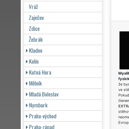
Vráž
Zaječov
Zdice
Žebrák
Kladno
Kolín
Kutná Hora
Myslít
fyzic
Mělník
že bys
ve stě
Mladá Boleslav
Pokud 
člene
Nymburk
EXTR
stěhov
Praha-východ
neome
Evrops
Praha-západ