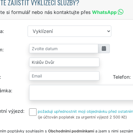
TE ZAJISTIT VYKLÍZECÍ SLUŽBY?
te si formulář nebo nás kontaktujte přes
WhatsApp
a
m
Telefon
ámka
tní výjezd
požaduji upřednostnit moji objednávku před ostatním
(je účtován poplatek za urgentní výjezd 2 500 Kč)
ním poptávky souhlasím s
Obchodními podmínkami
a jsem s nimi seznám