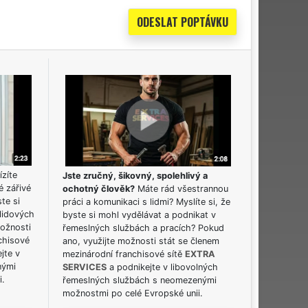
ízíte
Jste zručný, šikovný, spolehlivý a
é zářivé
ochotný člověk?
Máte rád všestrannou
ste si
práci a komunikaci s lidmi? Myslíte si, že
lidových
byste si mohl vydělávat a podnikat v
možnosti
řemeslných službách a pracích? Pokud
chisové
ano, využijte možnosti stát se členem
jte v
mezinárodní franchisové sítě
EXTRA
nými
SERVICES
a podnikejte v libovolných
i.
řemeslných službách s neomezenými
možnostmi po celé Evropské unii.