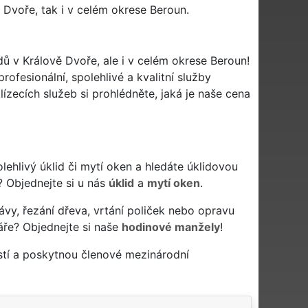
 Dvoře, tak i v celém okrese Beroun.
dů v Králově Dvoře, ale i v celém okrese Beroun!
ofesionální, spolehlivé a kvalitní služby
zecích služeb si prohlédněte, jaká je naše cena
polehlivý úklid či mytí oken a hledáte úklidovou
? Objednejte si u nás
úklid
a
mytí oken
.
ávy, řezání dřeva, vrtání poliček nebo opravu
áře? Objednejte si naše
hodinové manžely
!
stí a poskytnou členové mezinárodní