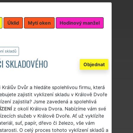
Úklid
Mytí oken
Hodinový manžel
ení skladů
ČI SKLADOVÉHO
Objednat
 Králův Dvůr a hledáte spolehlivou firmu, která
ebujete zajistit vyklizení skladu v Králově Dvoře
lízení zajistila? Jsme zavedená a spolehlivá
ÍZENÍ
z okolí Králova Dvora. Nabízíme vám své
ízecích služeb v Králově Dvoře. Ať už vyklízíte
eriál, suť, papír, dřevo či železo, vše vám
starosti. O celý proces tohoto vyklízení skladů a