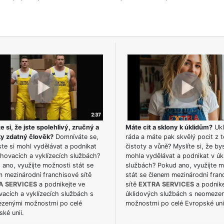
e si, že jste spolehlivý, zručný a
Máte cit a sklony k úklidům?
Ukl
ky zdatný člověk?
Domníváte se,
ráda a máte pak skvělý pocit z t
te si mohl vydělávat a podnikat
čistoty a vůně? Myslíte si, že by
hovacích a vyklízecích službách?
mohla vydělávat a podnikat v úk
ano, využijte možnosti stát se
službách? Pokud ano, využijte 
m mezinárodní franchisové sítě
stát se členem mezinárodní fran
A SERVICES
a podnikejte ve
sítě
EXTRA SERVICES
a podnike
acích a vyklízecích službách s
úklidových službách s neomeze
zenými možnostmi po celé
možnostmi po celé Evropské uni
ké unii.