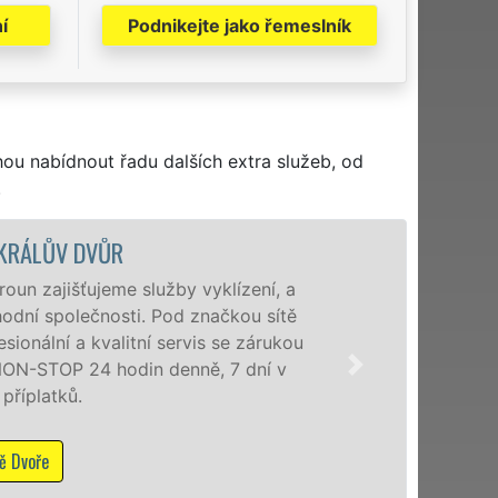
í
Podnikejte jako řemeslník
hou nabídnout řadu dalších extra služeb, od
.
VYKLÍZECÍ PRÁCE A
Společnost EXTRA VYKLÍZENÍ z
poboček levné, přesto kvalitní
Dvoře a okolí. Poskytujeme t
osobám se zárukou kvalitně 
příplatků.
Mám zájem o vyklízecí