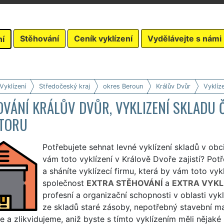
Stěhování
Ceník vyklízení
Vydělávejte s námi
ní
Vyklízení
Středočeský kraj
okres Beroun
Králův Dvůr
Vyklíz
VÁNÍ KRÁLŮV DVŮR, VYKLIZENÍ SKLADU 
TORU
Potřebujete sehnat levné vyklízení skladů v obci
vám toto vyklízení v Králově Dvoře zajistí? Potř
a sháníte vyklízecí firmu, která by vám toto vyk
společnost
EXTRA STĚHOVÁNÍ
a
EXTRA VYKL
profesní a organizační schopnosti v oblasti vykl
ze skladů staré zásoby, nepotřebný stavební mat
e a zlikvidujeme, aniž byste s tímto vyklízením měli nějaké 