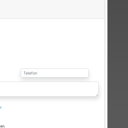
i
en.