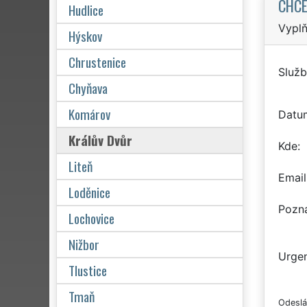
CHCE
Hudlice
Vyplň
Hýskov
Chrustenice
Služb
Chyňava
Komárov
Datu
Králův Dvůr
Kde
Liteň
Email
Loděnice
Pozn
Lochovice
Nižbor
Urgen
Tlustice
Tmaň
Odeslá