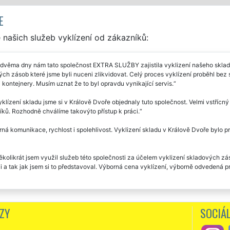
E
našich služeb vyklízení od zákazníků:
dvěma dny nám tato společnost EXTRA SLUŽBY zajistila vyklizení našeho skladu 
ch zásob které jsme byli nuceni zlikvidovat. Celý proces vyklízení proběhl bez
i kontejnery. Musím uznat že to byl opravdu vynikající servis.
klízení skladu jsme si v Králově Dvoře objednaly tuto společnost. Velmi vstřícn
ků. Rozhodně chválíme takovýto přístup k práci.
ná komunikace, rychlost i spolehlivost. Vyklizení skladu v Králově Dvoře bylo p
ěkolikrát jsem využil služeb této společnosti za účelem vyklizení skladových zá
i a tak jak jsem si to představoval. Výborná cena vyklízení, výborně odvedená pr
ZY
SOCIÁL