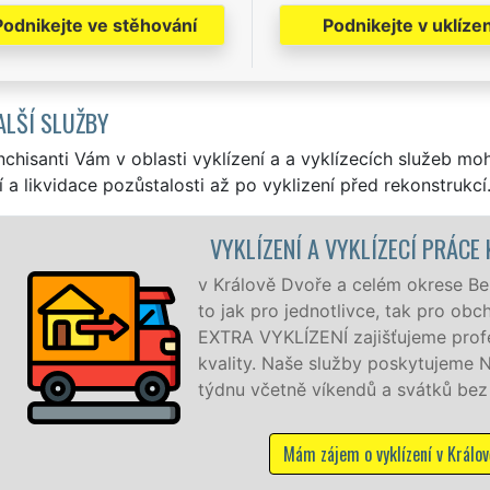
Podnikejte ve stěhování
Podnikejte v uklízen
ALŠÍ SLUŽBY
nchisanti Vám v oblasti vyklízení a a vyklízecích služeb mo
í a likvidace pozůstalosti až po vyklizení před rekonstrukcí
ZECÍ PRÁCE KRÁLŮV DVŮR
m okrese Beroun zajišťujeme služby vyklízení, a
, tak pro obchodní společnosti. Pod značkou sítě
ujeme profesionální a kvalitní servis se zárukou
poskytujeme NON-STOP 24 hodin denně, 7 dní v
 svátků bez příplatků.
lízení v Králově Dvoře