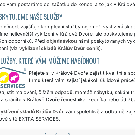
 se vám postaráme od začátku do konce, a to jak v Králově
SKYTUJEME NAŠE SLUŽBY
lečnost zajišťuje komplexní služby nejen při vyklizení skla
me nejlevnější vyklízení v Králově Dvoře, ale poskytujeme pr
ých odborníků. Před
objednávkou
námi poskytovaných vyklí
zení (viz
vyklízení skladů Králův Dvůr ceník
).
SLUŽBY, KTERÉ VÁM MŮŽEME NABÍDNOUT
Přejete si v Králově Dvoře zajistit kvalitní a s
firmu která vám zajistí jakékoli úklidové práce
ajistit malování, čištění odpadů, montáž nábytku, sekání tr
a sháníte v Králově Dvoře řemeslníka, zedníka nebo údržb
vyklízení skladů Králův Dvůr
vám spolehlivě a odborně zaji
sové sítě EXTRA SERVICES.