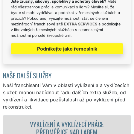
Jste zručný, šikovný, spolehlivý a ochotný člověk?
Máte
rád všestrannou práci a komunikaci s lidmi? Myslíte si, že
byste si mohl vydělávat a podnikat v řemeslných službách a
pracích? Pokud ano, využijte možnosti stát se členem
mezinárodní franchisové sítě
EXTRA SERVICES
a podnikejte
v libovolných řemeslných službách s neomezenými
možnostmi po celé Evropské unii.
Podnikejte jako řemeslník
NAŠE DALŠÍ SLUŽBY
Naši franchisanti Vám v oblasti vyklízení a a vyklízecích
služeb mohou nabídnout řadu dalších extra služeb, od
vyklízení a likvidace pozůstalosti až po vyklizení před
rekonstrukcí.
VYKLÍZENÍ A VYKLÍZECÍ PRÁCE
VYKLÍ
PŘEDMĚŘICE NAD LABEM