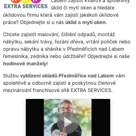
Labem zajistit kvalitní a spolehlivý
úklid či mytí oken a hledáte
úklidovou firmu která vám zajistí jakékoli úklidové
práce? Objednejte si u nás
úklid
a
mytí oken
.
Chcete zajistit malování, čištění odpadů, montáž
nábytku, sekání trávy, řezání dřeva, vrtání poliček nebo
opravu nábytku a sháníte v Předměřicích nad Labem
řemeslníka, zedníka nebo údržbáře? Objednejte si naše
hodinové manžely
!
Službu
vyklízení skladů Předměřice nad Labem
vám
spolehlivě a odborně zajistí a poskytnou členové
mezinárodní franchisové sítě EXTRA SERVICES.