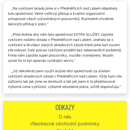
Na vyklízení skladu jsme si v Předměřicích nad Labem objednaly
tuto společnost. Velmi vstřícný přístup a kvalitní organizační
schopnosti všech zúčastněných pracovníků. Rozhodně chválíme
takovýto přístup k práci.
Před dvěma dny nám tato společnost EXTRA SLUŽBY zajistila
vyklizení našeho skladu v Předměřicích nad Labem. Jednalo se o
vyklízení a likvidaci starých skladových zásob které jsme byli nuceni
zlikvidovat. Celý proces vyklízení proběhl bez sebemenších problémů.
Firma nám zajistila super pracovníky, vozidla i kontejnery. Musím
uznat že to byl opravdu vynikající servis.
Již několikrát jsem využil služeb této společnosti za účelem
vyklizení skladových zásob v Předměřicích nad Labem. Vždy bylo vše
zařízeno tak jak jsme se domluvili a tak jak jsem si to představoval.
Výborná cena vyklízení, výborně odvedená práce, určitě doporučuju.
Výborná komunikace, rychlost i spolehlivost. Vyklizení skladu v
Předměřicích nad Labem bylo provedeno velmi odborně a
ODKAZY
profesionálně. Doporučuji tuto firmu.
O nás
Všeobecné obchodní podmínky