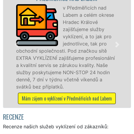
v Předměřicích nad
Labem a celém okrese
Hradec Králové
zajišťujeme služby
vyklízení, a to jak pro
jednotlivce, tak pro
hodní společnosti. Pod značkou sítě
v Před
RA VYKLÍZENÍ zajišťujeme profesionální
Poskyt
alitní servis se zárukou kvality. Naše
právni
žby poskytujeme NON-STOP 24 hodin
odved
ně, 7 dní v týdnu včetně víkendů a
dalších
tků bez příplatků.
Mám 
ám zájem o vyklízení v Předměřicích nad Labem
RECENZE
Recenze našich služeb vyklízení od zákazníků: