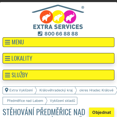
800 66 88 88
MENU
LOKALITY
SLUŽBY
Extra Vyklízení
Královéhradecký kraj
okres Hradec Králové
Předměřice nad Labem
Vyklízení skladů
STĚHOVÁNÍ PŘEDMĚŘICE NAD
Objednat