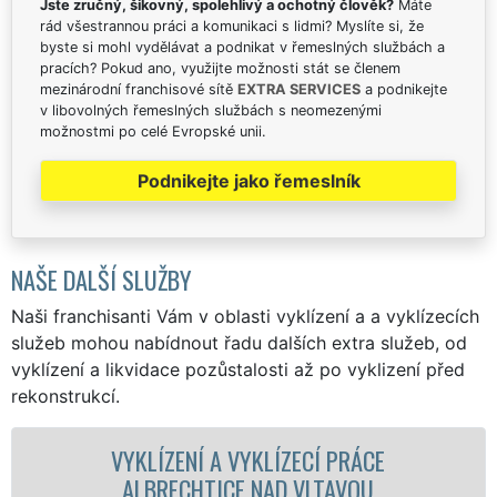
Jste zručný, šikovný, spolehlivý a ochotný člověk?
Máte
rád všestrannou práci a komunikaci s lidmi? Myslíte si, že
byste si mohl vydělávat a podnikat v řemeslných službách a
pracích? Pokud ano, využijte možnosti stát se členem
mezinárodní franchisové sítě
EXTRA SERVICES
a podnikejte
v libovolných řemeslných službách s neomezenými
možnostmi po celé Evropské unii.
Podnikejte jako řemeslník
NAŠE DALŠÍ SLUŽBY
Naši franchisanti Vám v oblasti vyklízení a a vyklízecích
služeb mohou nabídnout řadu dalších extra služeb, od
vyklízení a likvidace pozůstalosti až po vyklizení před
rekonstrukcí.
LÍZENÍ A VYKLÍZECÍ PRÁCE
VYKL
BRECHTICE NAD VLTAVOU
ALBR