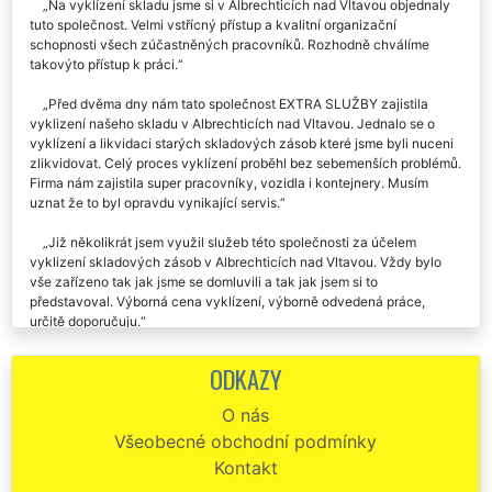
Na vyklízení skladu jsme si v Albrechticích nad Vltavou objednaly
tuto společnost. Velmi vstřícný přístup a kvalitní organizační
schopnosti všech zúčastněných pracovníků. Rozhodně chválíme
takovýto přístup k práci.
Před dvěma dny nám tato společnost EXTRA SLUŽBY zajistila
vyklizení našeho skladu v Albrechticích nad Vltavou. Jednalo se o
vyklízení a likvidaci starých skladových zásob které jsme byli nuceni
zlikvidovat. Celý proces vyklízení proběhl bez sebemenších problémů.
Firma nám zajistila super pracovníky, vozidla i kontejnery. Musím
uznat že to byl opravdu vynikající servis.
Již několikrát jsem využil služeb této společnosti za účelem
vyklizení skladových zásob v Albrechticích nad Vltavou. Vždy bylo
vše zařízeno tak jak jsme se domluvili a tak jak jsem si to
představoval. Výborná cena vyklízení, výborně odvedená práce,
určitě doporučuju.
Výborná komunikace, rychlost i spolehlivost. Vyklizení skladu v
ODKAZY
Albrechticích nad Vltavou bylo provedeno velmi odborně a
profesionálně. Doporučuji tuto firmu.
O nás
Všeobecné obchodní podmínky