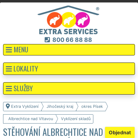
800 66 88 88
MENU
LOKALITY
SLUŽBY
Extra Vyklízení
Jihočeský kraj
okres Písek
Albrechtice nad Vltavou
Vyklízení skladů
STĚHOVÁNÍ ALBRECHTICE NAD
Objednat