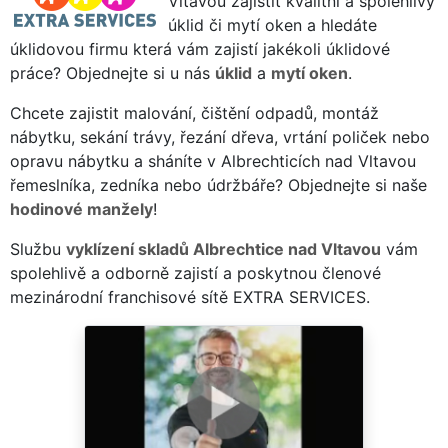
Vltavou zajistit kvalitní a spolehlivý
úklid či mytí oken a hledáte
úklidovou firmu která vám zajistí jakékoli úklidové
práce? Objednejte si u nás
úklid
a
mytí oken
.
Chcete zajistit malování, čištění odpadů, montáž
nábytku, sekání trávy, řezání dřeva, vrtání poliček nebo
opravu nábytku a sháníte v Albrechticích nad Vltavou
řemeslníka, zedníka nebo údržbáře? Objednejte si naše
hodinové manžely
!
Službu
vyklízení skladů Albrechtice nad Vltavou
vám
spolehlivě a odborně zajistí a poskytnou členové
mezinárodní franchisové sítě EXTRA SERVICES.