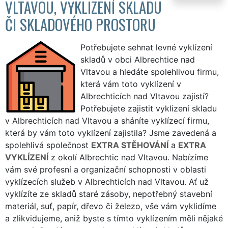
VLTAVOU, VYKLIZENÍ SKLADU
ČI SKLADOVÉHO PROSTORU
Potřebujete sehnat levné vyklízení
skladů v obci Albrechtice nad
Vltavou a hledáte spolehlivou firmu,
která vám toto vyklízení v
Albrechticích nad Vltavou zajistí?
Potřebujete zajistit vyklizení skladu
v Albrechticích nad Vltavou a sháníte vyklízecí firmu,
která by vám toto vyklízení zajistila? Jsme zavedená a
spolehlivá společnost
EXTRA STĚHOVÁNÍ
a
EXTRA
VYKLÍZENÍ
z okolí Albrechtic nad Vltavou. Nabízíme
vám své profesní a organizační schopnosti v oblasti
vyklízecích služeb v Albrechticích nad Vltavou. Ať už
vyklízíte ze skladů staré zásoby, nepotřebný stavební
materiál, suť, papír, dřevo či železo, vše vám vyklidíme
a zlikvidujeme, aniž byste s tímto vyklízením měli nějaké