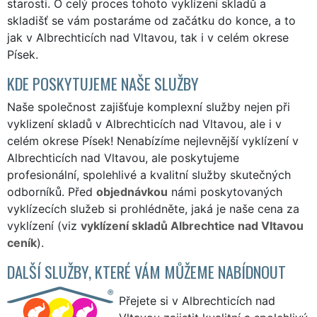
starosti. O celý proces tohoto vyklízení skladů a
skladišť se vám postaráme od začátku do konce, a to
jak v Albrechticích nad Vltavou, tak i v celém okrese
Písek.
KDE POSKYTUJEME NAŠE SLUŽBY
Naše společnost zajišťuje komplexní služby nejen při
vyklizení skladů v Albrechticích nad Vltavou, ale i v
celém okrese Písek! Nenabízíme nejlevnější vyklízení v
Albrechticích nad Vltavou, ale poskytujeme
profesionální, spolehlivé a kvalitní služby skutečných
odborníků. Před
objednávkou
námi poskytovaných
vyklízecích služeb si prohlédněte, jaká je naše cena za
vyklízení (viz
vyklízení skladů Albrechtice nad Vltavou
ceník
).
DALŠÍ SLUŽBY, KTERÉ VÁM MŮŽEME NABÍDNOUT
Přejete si v Albrechticích nad