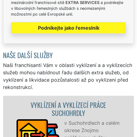
mezinárodní franchisové sítě
EXTRA SERVICES
a podnikejte
v libovolných řemeslných službách s neomezenými
možnostmi po celé Evropské unii.
Podnikejte jako řemeslník
NAŠE DALŠÍ SLUŽBY
Naši franchisanti Vám v oblasti vyklízení a a vyklízecích
služeb mohou nabídnout řadu dalších extra služeb, od
vyklízení a likvidace pozůstalosti až po vyklizení před
rekonstrukcí.
LÍZENÍ A VYKLÍZECÍ PRÁCE
VYKL
SUCHOHRDLY
v Suchohrdlech a celém
okrese Znojmo