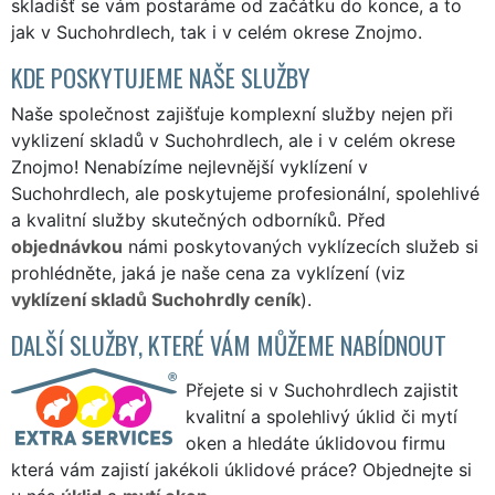
skladišť se vám postaráme od začátku do konce, a to
jak v Suchohrdlech, tak i v celém okrese Znojmo.
KDE POSKYTUJEME NAŠE SLUŽBY
Naše společnost zajišťuje komplexní služby nejen při
vyklizení skladů v Suchohrdlech, ale i v celém okrese
Znojmo! Nenabízíme nejlevnější vyklízení v
Suchohrdlech, ale poskytujeme profesionální, spolehlivé
a kvalitní služby skutečných odborníků. Před
objednávkou
námi poskytovaných vyklízecích služeb si
prohlédněte, jaká je naše cena za vyklízení (viz
vyklízení skladů Suchohrdly ceník
).
DALŠÍ SLUŽBY, KTERÉ VÁM MŮŽEME NABÍDNOUT
Přejete si v Suchohrdlech zajistit
kvalitní a spolehlivý úklid či mytí
oken a hledáte úklidovou firmu
která vám zajistí jakékoli úklidové práce? Objednejte si