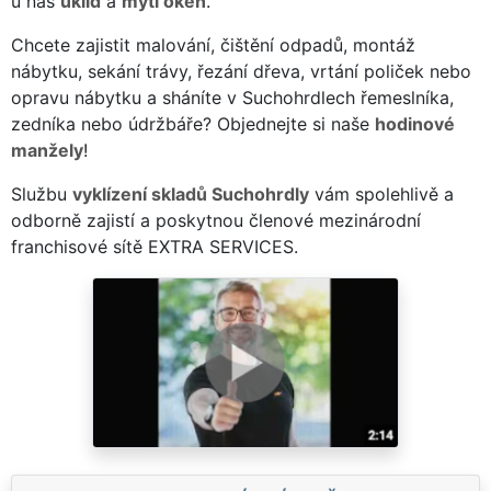
u nás
úklid
a
mytí oken
.
Chcete zajistit malování, čištění odpadů, montáž
nábytku, sekání trávy, řezání dřeva, vrtání poliček nebo
opravu nábytku a sháníte v Suchohrdlech řemeslníka,
zedníka nebo údržbáře? Objednejte si naše
hodinové
manžely
!
Službu
vyklízení skladů Suchohrdly
vám spolehlivě a
odborně zajistí a poskytnou členové mezinárodní
franchisové sítě EXTRA SERVICES.