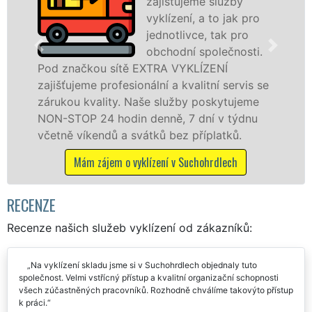
zajišťujeme služby
vyklízení, a to jak pro
jednotlivce, tak pro
obchodní společnosti.
ou sítě EXTRA VYKLÍZENÍ
v Suchohrdle
 profesionální a kvalitní servis se
službu jak f
ality. Naše služby poskytujeme
osobám se zá
24 hodin denně, 7 dní v týdnu
práce, a to 
endů a svátků bez příplatků.
Mám zájem 
zájem o vyklízení v Suchohrdlech
RECENZE
Recenze našich služeb vyklízení od zákazníků:
Na vyklízení skladu jsme si v Suchohrdlech objednaly tuto
společnost. Velmi vstřícný přístup a kvalitní organizační schopnosti
všech zúčastněných pracovníků. Rozhodně chválíme takovýto přístup
k práci.