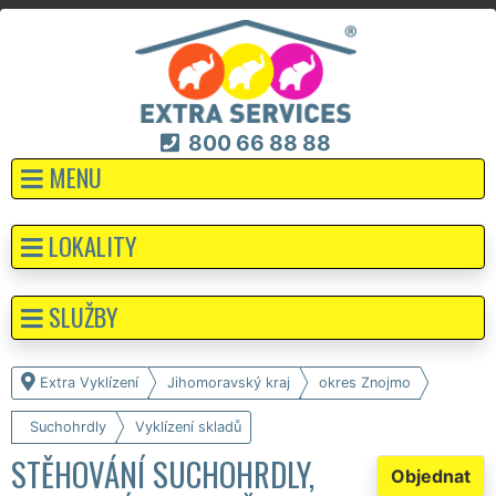
800 66 88 88
MENU
LOKALITY
SLUŽBY
Extra Vyklízení
Jihomoravský kraj
okres Znojmo
Suchohrdly
Vyklízení skladů
STĚHOVÁNÍ SUCHOHRDLY,
Objednat