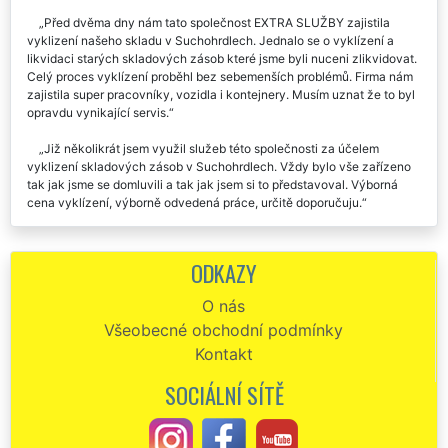
Před dvěma dny nám tato společnost EXTRA SLUŽBY zajistila
vyklizení našeho skladu v Suchohrdlech. Jednalo se o vyklízení a
likvidaci starých skladových zásob které jsme byli nuceni zlikvidovat.
Celý proces vyklízení proběhl bez sebemenších problémů. Firma nám
zajistila super pracovníky, vozidla i kontejnery. Musím uznat že to byl
opravdu vynikající servis.
Již několikrát jsem využil služeb této společnosti za účelem
vyklizení skladových zásob v Suchohrdlech. Vždy bylo vše zařízeno
tak jak jsme se domluvili a tak jak jsem si to představoval. Výborná
cena vyklízení, výborně odvedená práce, určitě doporučuju.
Výborná komunikace, rychlost i spolehlivost. Vyklizení skladu v
Suchohrdlech bylo provedeno velmi odborně a profesionálně.
ODKAZY
Doporučuji tuto firmu.
O nás
Všeobecné obchodní podmínky
Kontakt
SOCIÁLNÍ SÍTĚ