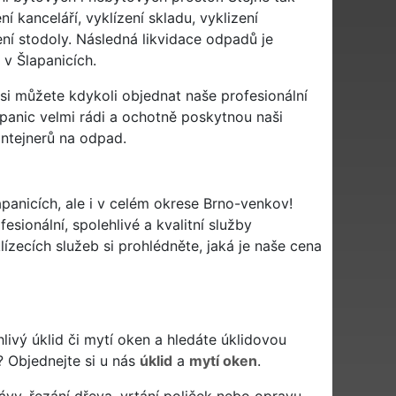
í kanceláří, vyklízení skladu, vyklizení
ení stodoly. Následná likvidace odpadů je
 v Šlapanicích.
si můžete kdykoli objednat naše profesionální
apanic velmi rádi a ochotně poskytnou naši
ontejnerů na odpad.
apanicích, ale i v celém okrese Brno-venkov!
esionální, spolehlivé a kvalitní služby
zecích služeb si prohlédněte, jaká je naše cena
ehlivý úklid či mytí oken a hledáte úklidovou
? Objednejte si u nás
úklid
a
mytí oken
.
ávy, řezání dřeva, vrtání poliček nebo opravu