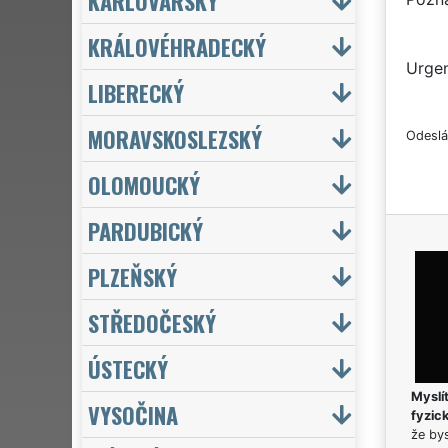
KARLOVARSKÝ
KRÁLOVÉHRADECKÝ
Urgen
LIBERECKÝ
MORAVSKOSLEZSKÝ
Odeslá
OLOMOUCKÝ
PARDUBICKÝ
PLZEŇSKÝ
STŘEDOČESKÝ
ÚSTECKÝ
Myslít
VYSOČINA
fyzic
že bys