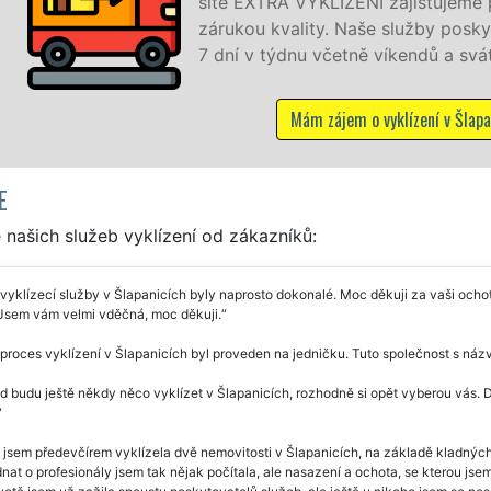
TRA VYKLÍZENÍ zajišťujeme profesionální a kvalitní servis s
u kvality. Naše služby poskytujeme NON-STOP 24 hodin de
 týdnu včetně víkendů a svátků bez příplatků.
Mám zájem o vyklízení v Šlapanicích
E
našich služeb vyklízení od zákazníků:
vyklízecí služby v Šlapanicích byly naprosto dokonalé. Moc děkuji za vaši ochot
 Jsem vám velmi vděčná, moc děkuji.
proces vyklízení v Šlapanicích byl proveden na jedničku. Tuto společnost s n
 budu ještě někdy něco vyklízet v Šlapanicích, rozhodně si opět vyberou vás. Dě
jsem předevčírem vyklízela dvě nemovitosti v Šlapanicích, na základě kladných
nat o profesionály jsem tak nějak počítala, ale nasazení a ochota, se kterou jse