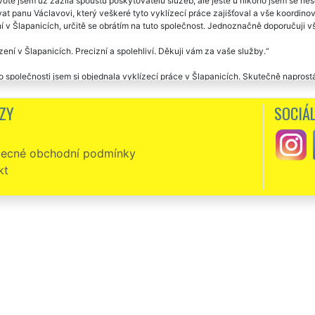
otě jsem už zažila spoustu poskytovatelů služeb, ale ještě u nikoho jsem se ne
t panu Václavovi, který veškeré tyto vyklízecí práce zajišťoval a vše koordinov
í v Šlapanicích, určitě se obrátím na tuto společnost. Jednoznačně doporučuji 
zení v Šlapanicích. Precizní a spolehliví. Děkuji vám za vaše služby.
o společnosti jsem si objednala vyklízecí práce v Šlapanicích. Skutečně naprost
ákladě doporučení od mé kamarádky jsem využila vyklízení v Šlapanicích od sp
ZY
SOCIÁL
a takto poradila, protože služby této společnosti byly skutečně dokonalé. Vyk
 něco starat. Vše bylo vyklizeno za pár hodin a cena byla parádní. Určitě doporu
ecné obchodní podmínky
čnost EXTRA SLUŽBY nám zajišťovala vyklízení v Šlapanicích. Vše co jsme si dom
r na odpad a kompletní vyklízení bylo hotové za pár hodin. Výborná cena, profes
kt
i za poskytnuté vyklízení v Šlapanicích . Vašeho lidského přístupu si skutečně