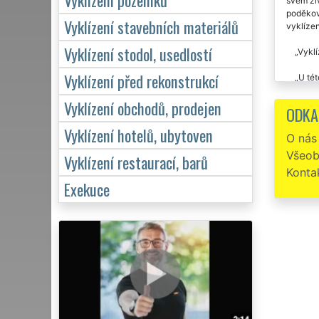
svém živ
poděkova
Vyklízení stavebních materiálů
vyklízen
Vyklízení stodol, usedlostí
Vyklí
Vyklízení před rekonstrukcí
U tét
Vyklízení obchodů, prodejen
Na z
ODKA
kamarádk
musela o
Vyklízení hotelů, ubytoven
O nás
Všeob
Spole
Vyklízení restaurací, barů
kontejne
Konta
Exekuce
Děkuj