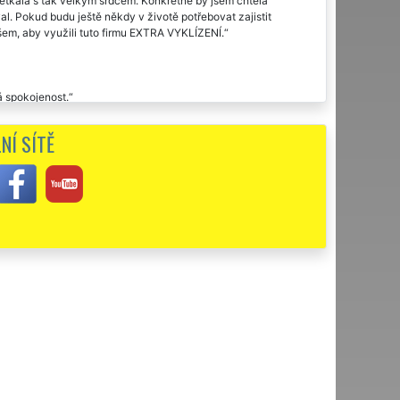
setkala s tak velkým srdcem. Konkrétně by jsem chtěla
al. Pokud budu ještě někdy v životě potřebovat zajistit
všem, aby využili tuto firmu EXTRA VYKLÍZENÍ.
á spokojenost.
olečnosti EXTRA VYKLÍZENÍ. Jsem velmi ráda, že mi
NÍ SÍTĚ
lízení proběhlo bez sebemenšího problému, aniž by jsem se
čuji.
luvili perfektně sedělo. V sobotu ráno byl přistaven
ionální přístup, perfektní domluva👍.
 vážím. Určitě budu vaši firmu každému doporučovat.