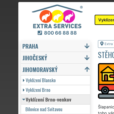
Vyklíze
800 66 88 88
PRAHA
Extra 
STĚHO
JIHOČESKÝ
JIHOMORAVSKÝ
Vyklízení Blansko
Vyklízení Brno
Vyklízení Brno-venkov
Šlapanic
Bílovice nad Svitavou
toho vám