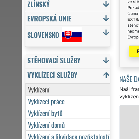
ZLÍNSKÝ
ve stě
Pokud 
člene
EVROPSKÁ UNIE
EXTR
stěhov
neome
SLOVENSKO
Evrops
STĚHOVACÍ SLUŽBY
VYKLÍZECÍ SLUŽBY
NAŠE D
Vyklízení
Naši fra
vyklízen
Vyklízecí práce
Vyklízení bytů
VYK
Vyklízení domů
v Šlapa
a to ja
Vyklízení a likvidace pozůstalostí