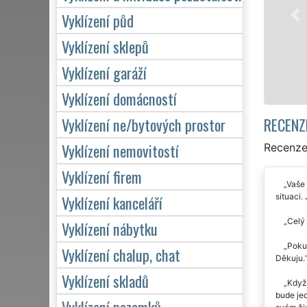
sítě EX
Vyklízení půd
záruko
7 dní v
Vyklízení sklepů
Vyklízení garáží
Vyklízení domácností
RECENZ
Vyklízení ne/bytových prostor
Vyklízení nemovitostí
Recenze 
Vyklízení firem
Vaše 
situaci.
Vyklízení kanceláří
Celý 
Vyklízení nábytku
Pokud
Vyklízení chalup, chat
Děkuju.
Vyklízení skladů
Když 
bude jed
Vyklízení pozemků