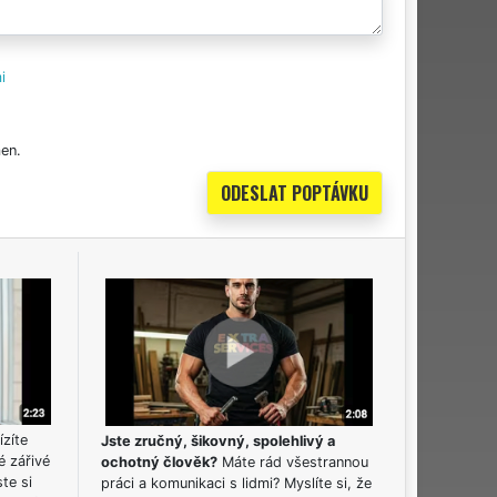
i
en.
ízíte
Jste zručný, šikovný, spolehlivý a
é zářivé
ochotný člověk?
Máte rád všestrannou
ste si
práci a komunikaci s lidmi? Myslíte si, že