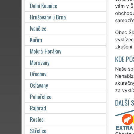
Dolní Kounice
vám v Šl
obchodu,
Hrušovany u Brna
samozřej
Ivančice
Obec Šla
Kuřim
vyklízec
zkušení 
Mokrá-Horákov
KDE PO
Moravany
Naše spo
Ořechov
Nenabízí
skutečn
Oslavany
za vyklí
Pohořelice
DALŠÍ 
Rajhrad
Rosice
Střelice
Chcete z