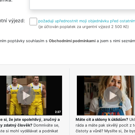
tní výjezd
požaduji upřednostnit moji objednávku před ostatním
(je účtován poplatek za urgentní výjezd 2 500 Kč)
ním poptávky souhlasím s
Obchodními podmínkami
a jsem s nimi seznám
e si, že jste spolehlivý, zručný a
Máte cit a sklony k úklidům?
Ukl
ky zdatný člověk?
Domníváte se,
ráda a máte pak skvělý pocit z t
te si mohl vydělávat a podnikat
čistoty a vůně? Myslíte si, že by