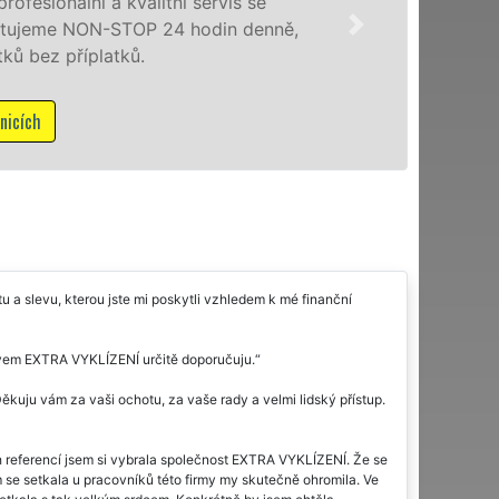
e
a okolí. Posk
nně,
zárukou kvali
M
u a slevu, kterou jste mi poskytli vzhledem k mé finanční
ázvem EXTRA VYKLÍZENÍ určitě doporučuju.
kuju vám za vaši ochotu, za vaše rady a velmi lidský přístup.
 referencí jsem si vybrala společnost EXTRA VYKLÍZENÍ. Že se
m se setkala u pracovníků této firmy my skutečně ohromila. Ve