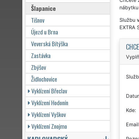
Šlapanice
nábytku 
Tišnov
Službu
EXTRA 
Újezd u Brna
Veverská Bítýška
CHCE
Zastávka
Vyplň
Zbýšov
Služb
Židlochovice
Vyklízení Břeclav
Datu
Vyklízení Hodonín
Kde
Vyklízení Vyškov
Email
Vyklízení Znojmo
Pozn