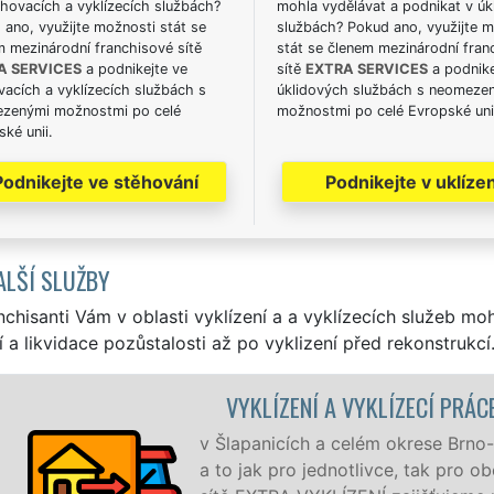
hovacích a vyklízecích službách?
mohla vydělávat a podnikat v úk
ano, využijte možnosti stát se
službách? Pokud ano, využijte 
m mezinárodní franchisové sítě
stát se členem mezinárodní fran
A SERVICES
a podnikejte ve
sítě
EXTRA SERVICES
a podnike
acích a vyklízecích službách s
úklidových službách s neomeze
zenými možnostmi po celé
možnostmi po celé Evropské uni
ké unii.
Podnikejte ve stěhování
Podnikejte v uklízen
ALŠÍ SLUŽBY
nchisanti Vám v oblasti vyklízení a a vyklízecích služeb mo
í a likvidace pozůstalosti až po vyklizení před rekonstrukcí
LÍZENÍ A VYKLÍZECÍ PRÁCE ŠLAPANICE
nicích a celém okrese Brno-venkov zajišťujeme služby vyklí
k pro jednotlivce, tak pro obchodní společnosti. Pod značk