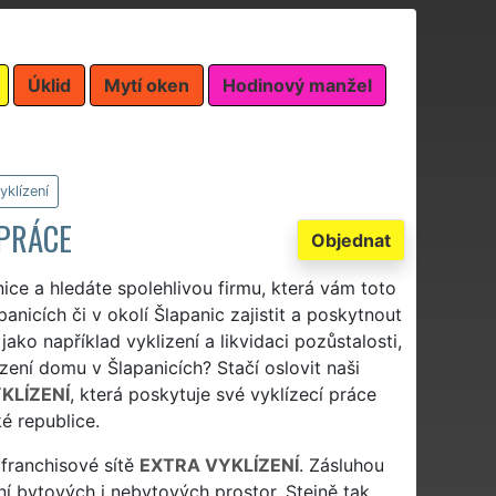
Úklid
Mytí oken
Hodinový manžel
yklízení
 PRÁCE
Objednat
nice a hledáte spolehlivou firmu, která vám toto
panicích či v okolí Šlapanic zajistit a poskytnout
jako například vyklizení a likvidaci pozůstalosti,
izení domu v Šlapanicích? Stačí oslovit naši
KLÍZENÍ
, která poskytuje své vyklízecí práce
é republice.
 franchisové sítě
EXTRA VYKLÍZENÍ
. Zásluhou
ní bytových i nebytových prostor. Stejně tak