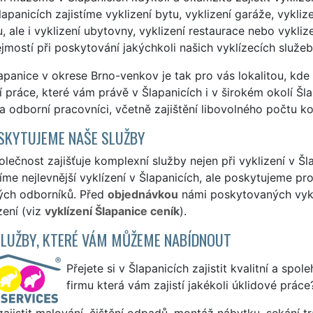
apanicích zajistíme vyklizení bytu, vyklizení garáže, vyklizen
 ale i vyklizení ubytovny, vyklizení restaurace nebo vykliz
mostí při poskytování jakýchkoli našich vyklízecích služeb
panice v okrese Brno-venkov je tak pro vás lokalitou, kde 
í práce, které vám právě v Šlapanicích i v širokém okolí Šl
a odborní pracovníci, včetně zajištění libovolného počtu k
SKYTUJEME NAŠE SLUŽBY
lečnost zajišťuje komplexní služby nejen při vyklizení v Šl
me nejlevnější vyklízení v Šlapanicích, ale poskytujeme prof
ých odborníků. Před
objednávkou
námi poskytovaných vyklí
zení (viz
vyklízení Šlapanice ceník
).
SLUŽBY, KTERÉ VÁM MŮŽEME NABÍDNOUT
Přejete si v Šlapanicích zajistit kvalitní a spol
firmu která vám zajistí jakékoli úklidové práce
ajistit malování, čištění odpadů, montáž nábytku, sekání tr