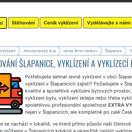
Stěhování
Ceník vyklízení
Vydělávejte s námi
ní
Vyklízení
Jihomoravský kraj
okres Brno-venkov
Šlapanice
V
VÁNÍ ŠLAPANICE, VYKLÍZENÍ A VYKLÍZECÍ
Potřebujete sehnat levné vyklízení v obci Šlapa
vyklízení v Šlapanicích zajistí? Požadujete v Šla
kvalitní a spolehlivé vyklízení bytových prostor, 
vyklizení bytu, vyklizení sklepa nebo třeba vykl
spolehlivou profesionální společnost
EXTRA VY
nejen v Šlapanicích, ale kompletně po celé Česk
e se nachází v lokalitě, ve které přímo působí naši členové
 můžeme v Šlapanicích kdykoli a okamžitě zajistit vyklize