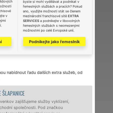
lidových
byste si mohl vydělávat a podnikat v
možnosti
řemeslných službách a pracích? Pokud
chisové
ano, využijte možnosti stát se členem
jte v
mezinárodní franchisové sítě
EXTRA
nými
SERVICES
a podnikejte v libovolných
i.
řemeslných službách s neomezenými
možnostmi po celé Evropské unii.
í
Podnikejte jako řemeslník
hou nabídnout řadu dalších extra služeb, od
.
VYKL
zení,
Společnost EX
ou
poboček levné,