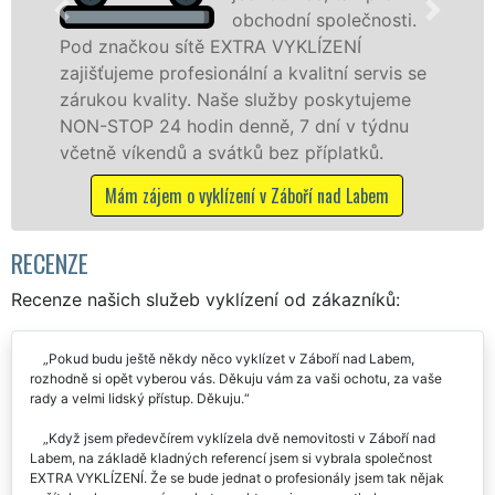
.
profesionální vyklízecí prác
v Záboří nad Labem a okolí. Poskytujeme
 se
tuto službu jak fyzickým, tak právnickým
e
osobám se zárukou kvalitně odvedené
práce, a to NON-STOP bez dalších příplatků.
Mám zájem o vyklízecí práce v Záboří nad Labem
RECENZE
Recenze našich služeb vyklízení od zákazníků:
Pokud budu ještě někdy něco vyklízet v Záboří nad Labem,
rozhodně si opět vyberou vás. Děkuju vám za vaši ochotu, za vaše
rady a velmi lidský přístup. Děkuju.
Když jsem předevčírem vyklízela dvě nemovitosti v Záboří nad
Labem, na základě kladných referencí jsem si vybrala společnost
EXTRA VYKLÍZENÍ. Že se bude jednat o profesionály jsem tak nějak