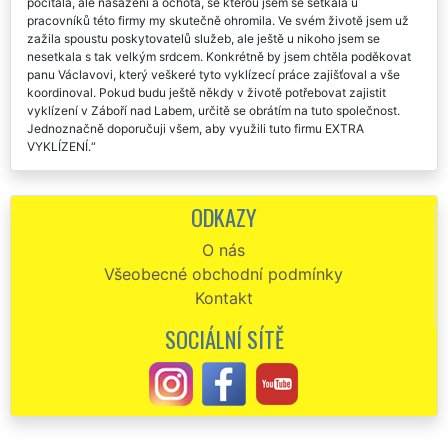
počítala, ale nasazení a ochota, se kterou jsem se setkala u
pracovníků této firmy my skutečně ohromila. Ve svém životě jsem už
zažila spoustu poskytovatelů služeb, ale ještě u nikoho jsem se
nesetkala s tak velkým srdcem. Konkrétně by jsem chtěla poděkovat
panu Václavovi, který veškeré tyto vyklízecí práce zajišťoval a vše
koordinoval. Pokud budu ještě někdy v životě potřebovat zajistit
vyklízení v Záboří nad Labem, určitě se obrátím na tuto společnost.
Jednoznačně doporučuji všem, aby využili tuto firmu EXTRA
VYKLÍZENÍ.
Vyklízení v Záboří nad Labem. Precizní a spolehliví. Děkuji vám za
vaše služby.
ODKAZY
U této společnosti jsem si objednala vyklízecí práce v Záboří nad
O nás
Labem. Skutečně naprostá spokojenost.
Všeobecné obchodní podmínky
Celý proces vyklízení v Záboří nad Labem byl proveden na
Kontakt
jedničku. Tuto společnost s názvem EXTRA VYKLÍZENÍ určitě
doporučuju.
SOCIÁLNÍ SÍTĚ
Na základě doporučení od mé kamarádky jsem využila vyklízení v
Záboří nad Labem od společnosti EXTRA VYKLÍZENÍ. Jsem velmi ráda,
že mi kamarádka takto poradila, protože služby této společnosti byly
skutečně dokonalé. Vyklízení proběhlo bez sebemenšího problému,
aniž by jsem se musela o něco starat. Vše bylo vyklizeno za pár hodin