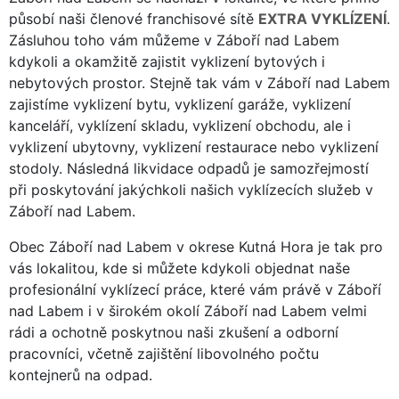
působí naši členové franchisové sítě
EXTRA VYKLÍZENÍ
.
Zásluhou toho vám můžeme v Záboří nad Labem
kdykoli a okamžitě zajistit vyklizení bytových i
nebytových prostor. Stejně tak vám v Záboří nad Labem
zajistíme vyklizení bytu, vyklizení garáže, vyklizení
kanceláří, vyklízení skladu, vyklizení obchodu, ale i
vyklizení ubytovny, vyklizení restaurace nebo vyklizení
stodoly. Následná likvidace odpadů je samozřejmostí
při poskytování jakýchkoli našich vyklízecích služeb v
Záboří nad Labem.
Obec Záboří nad Labem v okrese Kutná Hora je tak pro
vás lokalitou, kde si můžete kdykoli objednat naše
profesionální vyklízecí práce, které vám právě v Záboří
nad Labem i v širokém okolí Záboří nad Labem velmi
rádi a ochotně poskytnou naši zkušení a odborní
pracovníci, včetně zajištění libovolného počtu
kontejnerů na odpad.