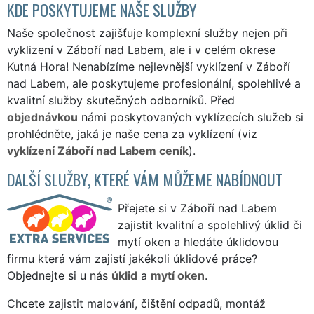
KDE POSKYTUJEME NAŠE SLUŽBY
Naše společnost zajišťuje komplexní služby nejen při
vyklizení v Záboří nad Labem, ale i v celém okrese
Kutná Hora! Nenabízíme nejlevnější vyklízení v Záboří
nad Labem, ale poskytujeme profesionální, spolehlivé a
kvalitní služby skutečných odborníků. Před
objednávkou
námi poskytovaných vyklízecích služeb si
prohlédněte, jaká je naše cena za vyklízení (viz
vyklízení Záboří nad Labem ceník
).
DALŠÍ SLUŽBY, KTERÉ VÁM MŮŽEME NABÍDNOUT
Přejete si v Záboří nad Labem
zajistit kvalitní a spolehlivý úklid či
mytí oken a hledáte úklidovou
firmu která vám zajistí jakékoli úklidové práce?
Objednejte si u nás
úklid
a
mytí oken
.
Chcete zajistit malování, čištění odpadů, montáž