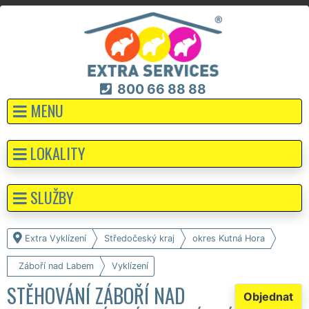
800 66 88 88
MENU
LOKALITY
SLUŽBY
Extra Vyklízení
Středočeský kraj
okres Kutná Hora
Záboří nad Labem
Vyklízení
STĚHOVÁNÍ ZÁBOŘÍ NAD
Objednat