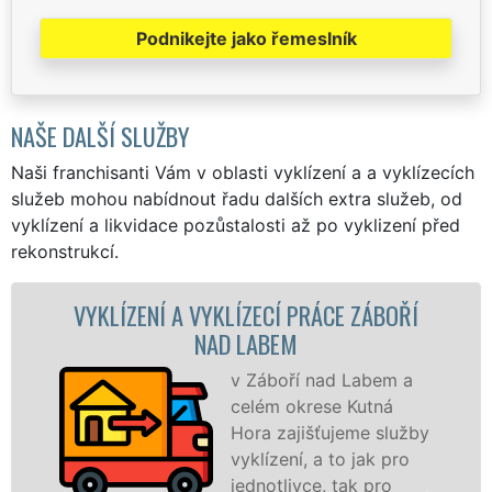
Podnikejte jako řemeslník
NAŠE DALŠÍ SLUŽBY
Naši franchisanti Vám v oblasti vyklízení a a vyklízecích
služeb mohou nabídnout řadu dalších extra služeb, od
vyklízení a likvidace pozůstalosti až po vyklizení před
rekonstrukcí.
ŘÍ
VYKLÍZECÍ PRÁCE A SLUŽBY ZÁBOŘÍ NAD
LABEM
a
Společnost EXTRA
VYKLÍZENÍ zajištuje
žby
prostřednictvím
o
franchisových poboček
levné, přesto kvalitní a