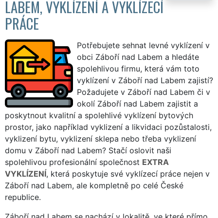
LABEM, VYKLÍZENÍ A VYKLÍZECÍ
PRÁCE
Potřebujete sehnat levné vyklízení v
obci Záboří nad Labem a hledáte
spolehlivou firmu, která vám toto
vyklízení v Záboří nad Labem zajistí?
Požadujete v Záboří nad Labem či v
okolí Záboří nad Labem zajistit a
poskytnout kvalitní a spolehlivé vyklízení bytových
prostor, jako například vyklizení a likvidaci pozůstalosti,
vyklizení bytu, vyklizení sklepa nebo třeba vyklizení
domu v Záboří nad Labem? Stačí oslovit naši
spolehlivou profesionální společnost
EXTRA
VYKLÍZENÍ
, která poskytuje své vyklízecí práce nejen v
Záboří nad Labem, ale kompletně po celé České
republice.
Záboří nad Labem se nachází v lokalitě, ve které přímo