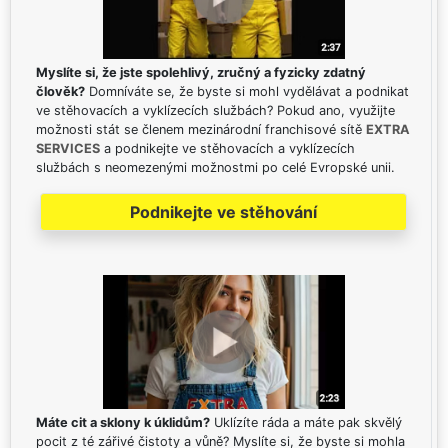
Myslíte si, že jste spolehlivý, zručný a fyzicky zdatný
člověk?
Domníváte se, že byste si mohl vydělávat a podnikat
ve stěhovacích a vyklízecích službách? Pokud ano, využijte
možnosti stát se členem mezinárodní franchisové sítě
EXTRA
SERVICES
a podnikejte ve stěhovacích a vyklízecích
službách s neomezenými možnostmi po celé Evropské unii.
Podnikejte ve stěhování
Máte cit a sklony k úklidům?
Uklízíte ráda a máte pak skvělý
pocit z té zářivé čistoty a vůně? Myslíte si, že byste si mohla