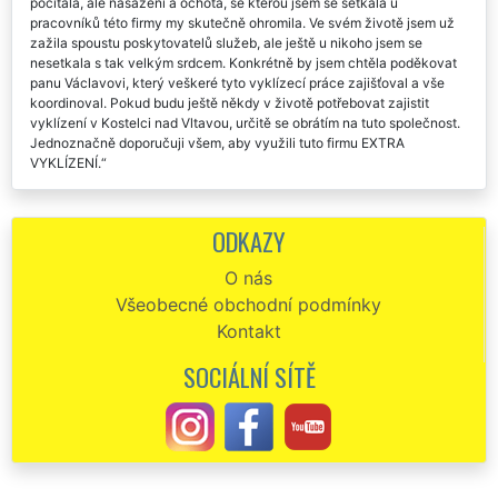
počítala, ale nasazení a ochota, se kterou jsem se setkala u
pracovníků této firmy my skutečně ohromila. Ve svém životě jsem už
zažila spoustu poskytovatelů služeb, ale ještě u nikoho jsem se
nesetkala s tak velkým srdcem. Konkrétně by jsem chtěla poděkovat
panu Václavovi, který veškeré tyto vyklízecí práce zajišťoval a vše
koordinoval. Pokud budu ještě někdy v životě potřebovat zajistit
vyklízení v Kostelci nad Vltavou, určitě se obrátím na tuto společnost.
Jednoznačně doporučuji všem, aby využili tuto firmu EXTRA
VYKLÍZENÍ.
Celý proces vyklízení v Kostelci nad Vltavou byl proveden na
jedničku. Tuto společnost s názvem EXTRA VYKLÍZENÍ určitě
ODKAZY
doporučuju.
O nás
Vyklízení v Kostelci nad Vltavou. Precizní a spolehliví. Děkuji vám
Všeobecné obchodní podmínky
za vaše služby.
Kontakt
U této společnosti jsem si objednala vyklízecí práce v Kostelci nad
Vltavou. Skutečně naprostá spokojenost.
SOCIÁLNÍ SÍTĚ
Na základě doporučení od mé kamarádky jsem využila vyklízení v
Kostelci nad Vltavou od společnosti EXTRA VYKLÍZENÍ. Jsem velmi
ráda, že mi kamarádka takto poradila, protože služby této společnosti
byly skutečně dokonalé. Vyklízení proběhlo bez sebemenšího
problému, aniž by jsem se musela o něco starat. Vše bylo vyklizeno za