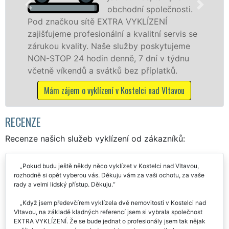
lečnosti.
profesionální vyklíz
NÍ
v Kostelci nad Vltavou a okolí. Posk
í servis se
tuto službu jak fyzickým, tak právn
kytujeme
osobám se zárukou kvalitně odvede
 v týdnu
práce, a to NON-STOP bez dalších př
atků.
Mám zájem o vyklízecí práce v Kostelci nad
d Vltavou
RECENZE
Recenze našich služeb vyklízení od zákazníků:
Pokud budu ještě někdy něco vyklízet v Kostelci nad Vltavou,
rozhodně si opět vyberou vás. Děkuju vám za vaši ochotu, za vaše
rady a velmi lidský přístup. Děkuju.
Když jsem předevčírem vyklízela dvě nemovitosti v Kostelci nad
Vltavou, na základě kladných referencí jsem si vybrala společnost
EXTRA VYKLÍZENÍ. Že se bude jednat o profesionály jsem tak nějak