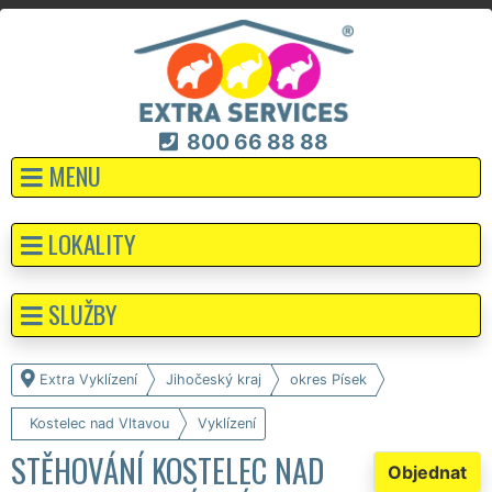
800 66 88 88
MENU
LOKALITY
SLUŽBY
Extra Vyklízení
Jihočeský kraj
okres Písek
Kostelec nad Vltavou
Vyklízení
STĚHOVÁNÍ KOSTELEC NAD
Objednat