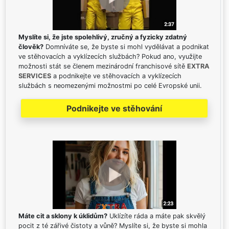
Myslíte si, že jste spolehlivý, zručný a fyzicky zdatný
člověk?
Domníváte se, že byste si mohl vydělávat a podnikat
ve stěhovacích a vyklízecích službách? Pokud ano, využijte
možnosti stát se členem mezinárodní franchisové sítě
EXTRA
SERVICES
a podnikejte ve stěhovacích a vyklízecích
službách s neomezenými možnostmi po celé Evropské unii.
Podnikejte ve stěhování
Máte cit a sklony k úklidům?
Uklízíte ráda a máte pak skvělý
pocit z té zářivé čistoty a vůně? Myslíte si, že byste si mohla