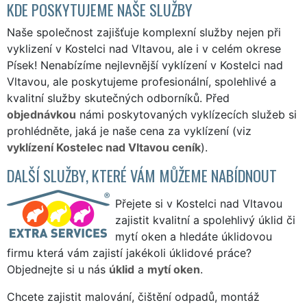
KDE POSKYTUJEME NAŠE SLUŽBY
Naše společnost zajišťuje komplexní služby nejen při
vyklizení v Kostelci nad Vltavou, ale i v celém okrese
Písek! Nenabízíme nejlevnější vyklízení v Kostelci nad
Vltavou, ale poskytujeme profesionální, spolehlivé a
kvalitní služby skutečných odborníků. Před
objednávkou
námi poskytovaných vyklízecích služeb si
prohlédněte, jaká je naše cena za vyklízení (viz
vyklízení Kostelec nad Vltavou ceník
).
DALŠÍ SLUŽBY, KTERÉ VÁM MŮŽEME NABÍDNOUT
Přejete si v Kostelci nad Vltavou
zajistit kvalitní a spolehlivý úklid či
mytí oken a hledáte úklidovou
firmu která vám zajistí jakékoli úklidové práce?
Objednejte si u nás
úklid
a
mytí oken
.
Chcete zajistit malování, čištění odpadů, montáž