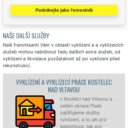
Podnikejte jako řemeslník
NAŠE DALŠÍ SLUŽBY
Naši franchisanti Vám v oblasti vyklízení a a vyklízecích
služeb mohou nabídnout řadu dalších extra služeb, od
vyklízení a likvidace pozůstalosti až po vyklizení před
rekonstrukcí.
 KOSTELEC
VYKLÍZECÍ PRÁCE A SLUŽBY KO
NAD VLTAVOU
d Vltavou a
Společnost EXTRA
 Písek
VYKLÍZENÍ zajištuje
lužby
prostřednictvím
o jak pro
franchisových pobo
tak pro
levné, přesto kvalitn