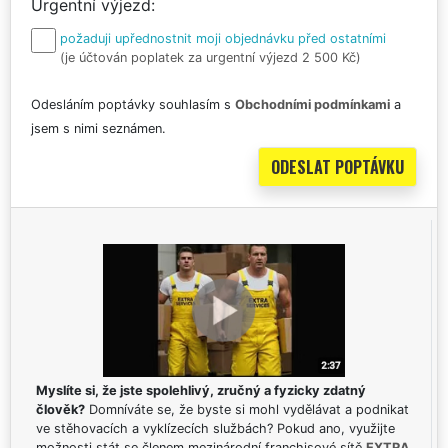
Urgentní výjezd
požaduji upřednostnit moji objednávku před ostatními
(je účtován poplatek za urgentní výjezd 2 500 Kč)
Odesláním poptávky souhlasím s
Obchodními podmínkami
a
jsem s nimi seznámen.
Myslíte si, že jste spolehlivý, zručný a fyzicky zdatný
člověk?
Domníváte se, že byste si mohl vydělávat a podnikat
ve stěhovacích a vyklízecích službách? Pokud ano, využijte
možnosti stát se členem mezinárodní franchisové sítě
EXTRA