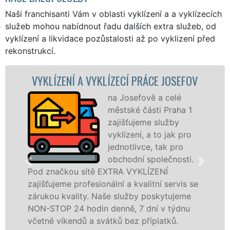
Naši franchisanti Vám v oblasti vyklízení a a vyklízecích
služeb mohou nabídnout řadu dalších extra služeb, od
vyklízení a likvidace pozůstalosti až po vyklizení před
rekonstrukcí.
KLÍZECÍ PRÁCE JOSEFOV
VYKLÍZECÍ PRÁCE
na Josefově a celé
Spol
městské části Praha 1
VYKL
zajišťujeme služby
pros
vyklízení, a to jak pro
fran
jednotlivce, tak pro
levné
obchodní společnosti.
profe
 EXTRA VYKLÍZENÍ
na Josefově a okolí.
onální a kvalitní servis se
službu jak fyzickým,
Naše služby poskytujeme
osobám se zárukou k
n denně, 7 dní v týdnu
práce, a to NON-STOP
vátků bez příplatků.
Mám zájem o vyklí