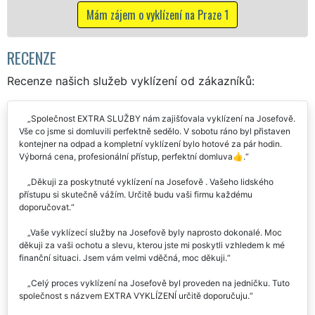
 vyklízení na Praze 1
RECENZE
Recenze našich služeb vyklízení od zákazníků:
Společnost EXTRA SLUŽBY nám zajišťovala vyklízení na Josefově.
Vše co jsme si domluvili perfektně sedělo. V sobotu ráno byl přistaven
kontejner na odpad a kompletní vyklízení bylo hotové za pár hodin.
Výborná cena, profesionální přístup, perfektní domluva👍.
Děkuji za poskytnuté vyklízení na Josefově . Vašeho lidského
přístupu si skutečně vážím. Určitě budu vaši firmu každému
doporučovat.
Vaše vyklízecí služby na Josefově byly naprosto dokonalé. Moc
děkuji za vaši ochotu a slevu, kterou jste mi poskytli vzhledem k mé
finanční situaci. Jsem vám velmi vděčná, moc děkuji.
Celý proces vyklízení na Josefově byl proveden na jedničku. Tuto
společnost s názvem EXTRA VYKLÍZENÍ určitě doporučuju.