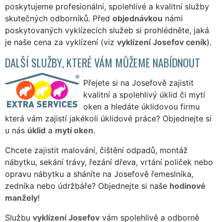
poskytujeme profesionální, spolehlivé a kvalitní služby
skutečných odborníků. Před
objednávkou
námi
poskytovaných vyklízecích služeb si prohlédněte, jaká
je naše cena za vyklízení (viz
vyklízení Josefov ceník
).
DALŠÍ SLUŽBY, KTERÉ VÁM MŮŽEME NABÍDNOUT
Přejete si na Josefově zajistit
kvalitní a spolehlivý úklid či mytí
oken a hledáte úklidovou firmu
která vám zajistí jakékoli úklidové práce? Objednejte si
u nás
úklid
a
mytí oken
.
Chcete zajistit malování, čištění odpadů, montáž
nábytku, sekání trávy, řezání dřeva, vrtání poliček nebo
opravu nábytku a sháníte na Josefově řemeslníka,
zedníka nebo údržbáře? Objednejte si naše
hodinové
manžely
!
Službu
vyklízení Josefov
vám spolehlivě a odborně