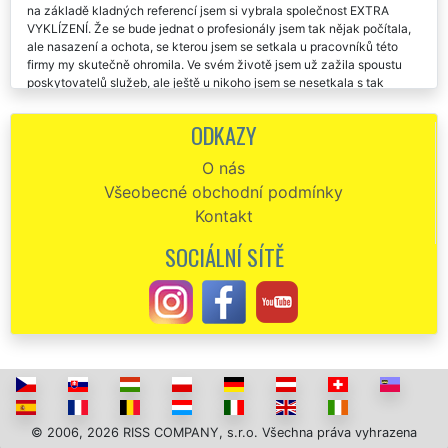
na základě kladných referencí jsem si vybrala společnost EXTRA
VYKLÍZENÍ. Že se bude jednat o profesionály jsem tak nějak počítala,
ale nasazení a ochota, se kterou jsem se setkala u pracovníků této
firmy my skutečně ohromila. Ve svém životě jsem už zažila spoustu
poskytovatelů služeb, ale ještě u nikoho jsem se nesetkala s tak
velkým srdcem. Konkrétně by jsem chtěla poděkovat panu Václavovi,
který veškeré tyto vyklízecí práce zajišťoval a vše koordinoval. Pokud
ODKAZY
budu ještě někdy v životě potřebovat zajistit vyklízení v Otaslavicích,
určitě se obrátím na tuto společnost. Jednoznačně doporučuji všem,
O nás
aby využili tuto firmu EXTRA VYKLÍZENÍ.
Všeobecné obchodní podmínky
Vyklízení v Otaslavicích. Precizní a spolehliví. Děkuji vám za vaše
Kontakt
služby.
SOCIÁLNÍ SÍTĚ
U této společnosti jsem si objednala vyklízecí práce v Otaslavicích.
Skutečně naprostá spokojenost.
Děkuji za poskytnuté vyklízení v Otaslavicích . Vašeho lidského
přístupu si skutečně vážím. Určitě budu vaši firmu každému
doporučovat.
Na základě doporučení od mé kamarádky jsem využila vyklízení v
Otaslavicích od společnosti EXTRA VYKLÍZENÍ. Jsem velmi ráda, že mi
kamarádka takto poradila, protože služby této společnosti byly
© 2006, 2026 RISS COMPANY, s.r.o. Všechna práva vyhrazena
skutečně dokonalé. Vyklízení proběhlo bez sebemenšího problému,