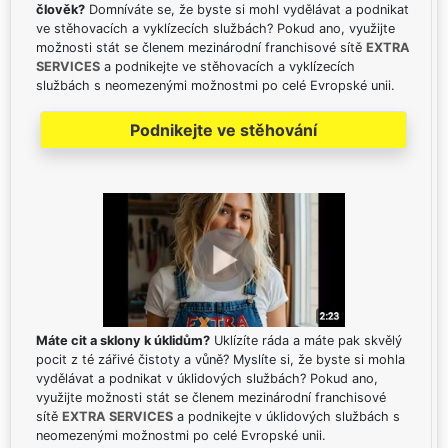
člověk?
Domníváte se, že byste si mohl vydělávat a podnikat
ve stěhovacích a vyklízecích službách? Pokud ano, využijte
možnosti stát se členem mezinárodní franchisové sítě
EXTRA
SERVICES
a podnikejte ve stěhovacích a vyklízecích
službách s neomezenými možnostmi po celé Evropské unii.
Podnikejte ve stěhování
Máte cit a sklony k úklidům?
Uklízíte ráda a máte pak skvělý
pocit z té zářivé čistoty a vůně? Myslíte si, že byste si mohla
vydělávat a podnikat v úklidových službách? Pokud ano,
využijte možnosti stát se členem mezinárodní franchisové
sítě
EXTRA SERVICES
a podnikejte v úklidových službách s
neomezenými možnostmi po celé Evropské unii.