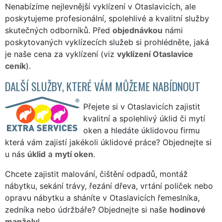
Nenabízíme nejlevnější vyklízení v Otaslavicích, ale
poskytujeme profesionální, spolehlivé a kvalitní služby
skutečných odborníků. Před
objednávkou
námi
poskytovaných vyklízecích služeb si prohlédněte, jaká
je naše cena za vyklízení (viz
vyklízení Otaslavice
ceník
).
DALŠÍ SLUŽBY, KTERÉ VÁM MŮŽEME NABÍDNOUT
Přejete si v Otaslavicích zajistit
kvalitní a spolehlivý úklid či mytí
oken a hledáte úklidovou firmu
která vám zajistí jakékoli úklidové práce? Objednejte si
u nás
úklid
a
mytí oken
.
Chcete zajistit malování, čištění odpadů, montáž
nábytku, sekání trávy, řezání dřeva, vrtání poliček nebo
opravu nábytku a sháníte v Otaslavicích řemeslníka,
zedníka nebo údržbáře? Objednejte si naše
hodinové
manžely
!