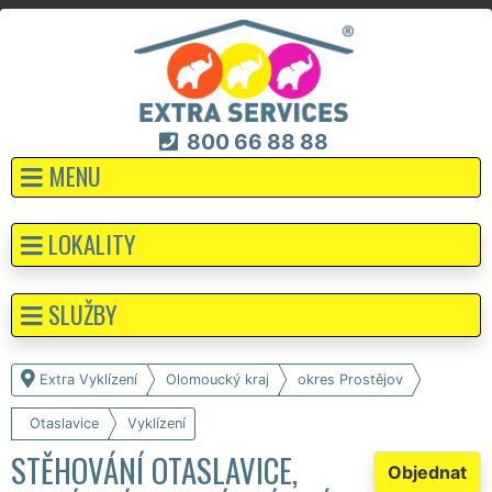
800 66 88 88
MENU
LOKALITY
SLUŽBY
Extra Vyklízení
Olomoucký kraj
okres Prostějov
Otaslavice
Vyklízení
STĚHOVÁNÍ OTASLAVICE,
Objednat