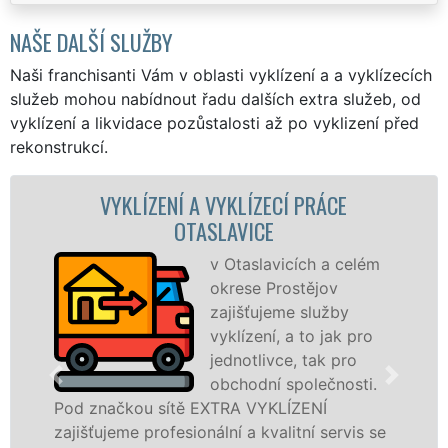
NAŠE DALŠÍ SLUŽBY
Naši franchisanti Vám v oblasti vyklízení a a vyklízecích
služeb mohou nabídnout řadu dalších extra služeb, od
vyklízení a likvidace pozůstalosti až po vyklizení před
rekonstrukcí.
ECÍ PRÁCE
VYKLÍZECÍ PRÁCE A SLUŽBY 
E
Společnost EX
VYKLÍZENÍ zajiš
vicích a celém
prostřednictví
Prostějov
franchisových
eme služby
levné, přesto kv
í, a to jak pro
profesionální v
vce, tak pro
v Otaslavicích a okolí. Poskytu
í společnosti.
službu jak fyzickým, tak právn
KLÍZENÍ
osobám se zárukou kvalitně o
alitní servis se