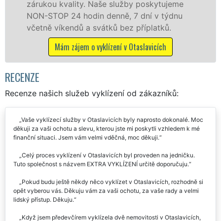
práce, a to NON-STOP bez další
y poskytujeme
 dní v týdnu
Mám zájem o vyklízecí práce v Ot
příplatků.
taslavicích
RECENZE
Recenze našich služeb vyklízení od zákazníků:
Vaše vyklízecí služby v Otaslavicích byly naprosto dokonalé. Moc
děkuji za vaši ochotu a slevu, kterou jste mi poskytli vzhledem k mé
finanční situaci. Jsem vám velmi vděčná, moc děkuji.
Celý proces vyklízení v Otaslavicích byl proveden na jedničku.
Tuto společnost s názvem EXTRA VYKLÍZENÍ určitě doporučuju.
Pokud budu ještě někdy něco vyklízet v Otaslavicích, rozhodně si
opět vyberou vás. Děkuju vám za vaši ochotu, za vaše rady a velmi
lidský přístup. Děkuju.
Když jsem předevčírem vyklízela dvě nemovitosti v Otaslavicích,