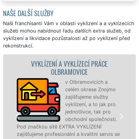
NAŠE DALŠÍ SLUŽBY
Naši franchisanti Vám v oblasti vyklízení a a vyklízecích
služeb mohou nabídnout řadu dalších extra služeb, od
vyklízení a likvidace pozůstalosti až po vyklizení před
rekonstrukcí.
KLÍZECÍ PRÁCE
VYKLÍZECÍ PRÁCE
OVICE
OLBRAMOV
Olbramovicích a
Společno
lém okrese Znojmo
VYKLÍZENÍ 
išťujeme služby
prostředn
lízení, a to jak pro
franchiso
notlivce, tak pro
levné, přes
chodní společnosti.
profesioná
A VYKLÍZENÍ
v Olbramovicích a okolí. 
í a kvalitní servis se
službu jak fyzickým, tak 