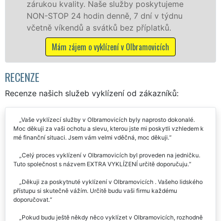
služby poskytujeme
osobám se zárukou kvalit
ně, 7 dní v týdnu
práce, a to NON-STOP bez 
 bez příplatků.
Mám zájem o vyklízecí prác
ní v Olbramovicích
RECENZE
Recenze našich služeb vyklízení od zákazníků:
Vaše vyklízecí služby v Olbramovicích byly naprosto dokonalé.
Moc děkuji za vaši ochotu a slevu, kterou jste mi poskytli vzhledem k
mé finanční situaci. Jsem vám velmi vděčná, moc děkuji.
Celý proces vyklízení v Olbramovicích byl proveden na jedničku.
Tuto společnost s názvem EXTRA VYKLÍZENÍ určitě doporučuju.
Děkuji za poskytnuté vyklízení v Olbramovicích . Vašeho lidského
přístupu si skutečně vážím. Určitě budu vaši firmu každému
doporučovat.
Pokud budu ještě někdy něco vyklízet v Olbramovicích, rozhodně