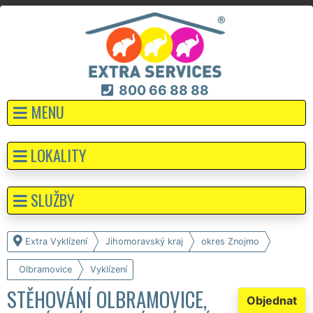
800 66 88 88
MENU
LOKALITY
SLUŽBY
Extra Vyklízení
Jihomoravský kraj
okres Znojmo
Olbramovice
Vyklízení
STĚHOVÁNÍ OLBRAMOVICE,
Objednat