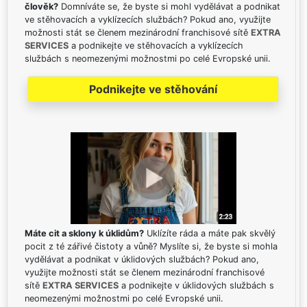
člověk?
Domníváte se, že byste si mohl vydělávat a podnikat
ve stěhovacích a vyklízecích službách? Pokud ano, využijte
možnosti stát se členem mezinárodní franchisové sítě
EXTRA
SERVICES
a podnikejte ve stěhovacích a vyklízecích
službách s neomezenými možnostmi po celé Evropské unii.
Podnikejte ve stěhování
Máte cit a sklony k úklidům?
Uklízíte ráda a máte pak skvělý
pocit z té zářivé čistoty a vůně? Myslíte si, že byste si mohla
vydělávat a podnikat v úklidových službách? Pokud ano,
využijte možnosti stát se členem mezinárodní franchisové
sítě
EXTRA SERVICES
a podnikejte v úklidových službách s
neomezenými možnostmi po celé Evropské unii.