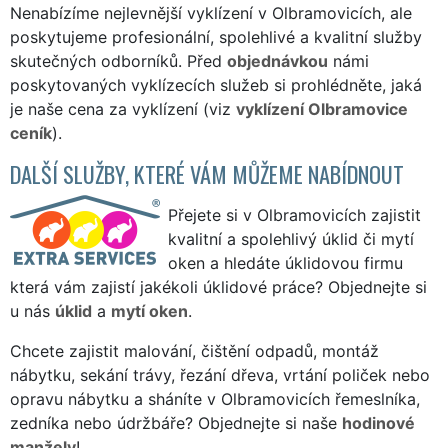
Nenabízíme nejlevnější vyklízení v Olbramovicích, ale
poskytujeme profesionální, spolehlivé a kvalitní služby
skutečných odborníků. Před
objednávkou
námi
poskytovaných vyklízecích služeb si prohlédněte, jaká
je naše cena za vyklízení (viz
vyklízení Olbramovice
ceník
).
DALŠÍ SLUŽBY, KTERÉ VÁM MŮŽEME NABÍDNOUT
Přejete si v Olbramovicích zajistit
kvalitní a spolehlivý úklid či mytí
oken a hledáte úklidovou firmu
která vám zajistí jakékoli úklidové práce? Objednejte si
u nás
úklid
a
mytí oken
.
Chcete zajistit malování, čištění odpadů, montáž
nábytku, sekání trávy, řezání dřeva, vrtání poliček nebo
opravu nábytku a sháníte v Olbramovicích řemeslníka,
zedníka nebo údržbáře? Objednejte si naše
hodinové
manžely
!