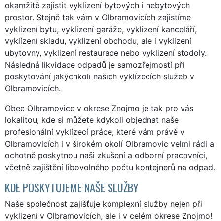
okamžitě zajistit vyklizení bytových i nebytových
prostor. Stejně tak vám v Olbramovicích zajistíme
vyklizení bytu, vyklizení garáže, vyklizení kanceláří,
vyklízení skladu, vyklizení obchodu, ale i vyklizení
ubytovny, vyklizení restaurace nebo vyklizení stodoly.
Následná likvidace odpadů je samozřejmostí při
poskytování jakýchkoli našich vyklízecích služeb v
Olbramovicích.
Obec Olbramovice v okrese Znojmo je tak pro vás
lokalitou, kde si můžete kdykoli objednat naše
profesionální vyklízecí práce, které vám právě v
Olbramovicích i v širokém okolí Olbramovic velmi rádi a
ochotně poskytnou naši zkušení a odborní pracovníci,
včetně zajištění libovolného počtu kontejnerů na odpad.
KDE POSKYTUJEME NAŠE SLUŽBY
Naše společnost zajišťuje komplexní služby nejen při
vyklizení v Olbramovicích, ale i v celém okrese Znojmo!